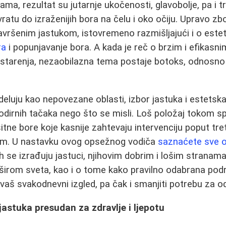
a, rezultat su jutarnje ukočenosti, glavobolje, pa i 
vratu do izraženijih bora na čelu i oko očiju. Upravo z
 savršenim jastukom, istovremeno razmišljajući i o est
ra
i popunjavanje bora. A kada je reč o brzim i efikas
starenja, nezaobilazna tema postaje botoks, odnosno 
 deluju kao nepovezane oblasti, izbor jastuka i estetsk
odirnih tačaka nego što se misli. Loš položaj tokom 
itne bore koje kasnije zahtevaju intervenciju poput tr
om. U nastavku ovog opsežnog vodiča
saznaćete sve o
h se izrađuju jastuci, njihovim dobrim i lošim stranama
ci širom sveta, kao i o tome kako pravilno odabrana po
a vaš svakodnevni izgled, pa čak i smanjiti potrebu za 
 jastuka presudan za zdravlje i ljepotu