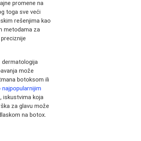
trajne promene na
bog toga sve veći
etskim rešenjima kao
nim metodama za
preciznije
a dermatologija
spavanja može
etmana botoksom ili
 najpopularnijim
, iskustvima koja
drška za glavu može
odlaskom na botox.