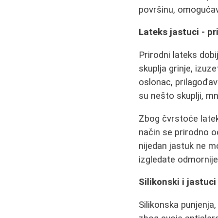
površinu, omogućava
Lateks jastuci - pr
Prirodni lateks dob
skuplja grinje, izuz
oslonac, prilagođava
su nešto skuplji, mn
Zbog čvrstoće latek
način se prirodno 
nijedan jastuk ne m
izgledate odmornije
Silikonski i jastu
Silikonska punjenja