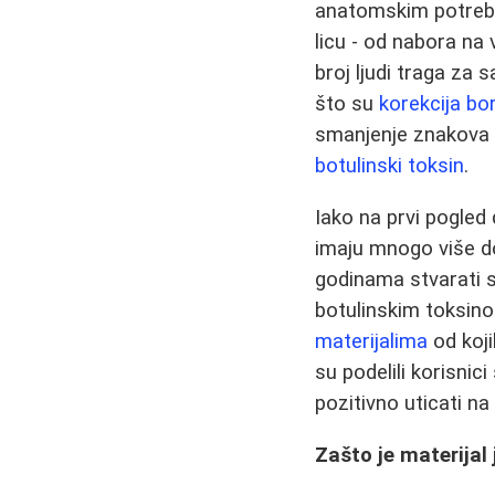
anatomskim potrebam
licu - od nabora na 
broj ljudi traga za
što su
korekcija bo
smanjenje znakova 
botulinski toksin
.
Iako na prvi pogled
imaju mnogo više d
godinama stvarati s
botulinskim toksin
materijalima
od koji
su podelili korisni
pozitivno uticati n
Zašto je materijal