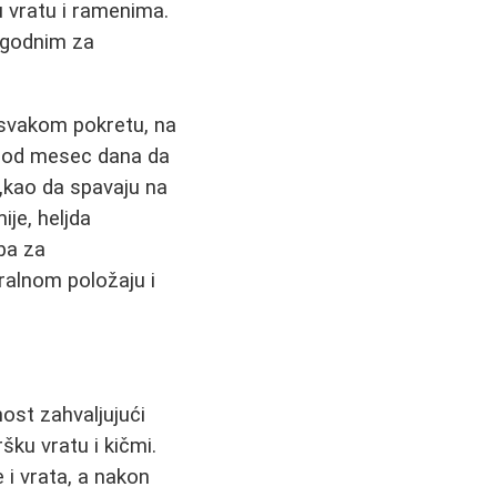
u vratu i ramenima.
pogodnim za
ri svakom pokretu, na
še od mesec dana da
 „kao da spavaju na
ije, heljda
eba za
tralnom položaju i
ost zahvaljujući
šku vratu i kičmi.
 i vrata, a nakon