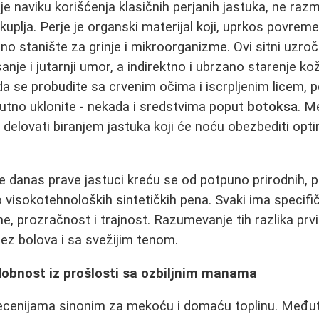
je naviku korišćenja klasičnih perjanih jastuka, ne razmi
plja. Perje je organski materijal koji, uprkos povre
lno stanište za grinje i mikroorganizme. Ovi sitni uzro
sanje i jutarnji umor, a indirektno i ubrzano starenje 
da se probudite sa crvenim očima i iscrpljenim licem, 
utno uklonite - nekada i sredstvima poput
botoksa
. M
 delovati biranjem jastuka koji će noću obezbediti opti
se danas prave jastuci kreću se od potpuno prirodnih, p
do visokotehnoloških sintetičkih pena. Svaki ima specif
e, prozračnost i trajnost. Razumevanje tih razlika prvi
ez bolova i sa svežijim tenom.
udobnost iz prošlosti sa ozbiljnim manama
 decenijama sinonim za mekoću i domaću toplinu. Međut