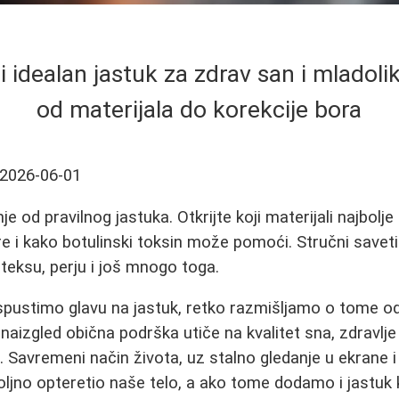
 idealan jastuk za zdrav san i mladolik
od materijala do korekcije bora
2026-06-01
je od pravilnog jastuka. Otkrijte koji materijali najbolj
e i kako botulinski toksin može pomoći. Stručni saveti 
ateksu, perju i još mnogo toga.
spustimo glavu na jastuk, retko razmišljamo o tome od
 naizgled obična podrška utiče na kvalitet sna, zdravlje 
. Savremeni način života, uz stalno gledanje u ekrane 
voljno opteretio naše telo, a ako tome dodamo i jastuk