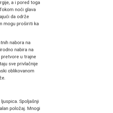
gije, a i pored toga
 Tokom noći glava
ajući da održe
m mogu proširiti ka
atnih nabora na
rirodno nabira na
pretvore u trajne
aju sve privlačnije
mski oblikovanom
že.
ljuspica. Spoljašnji
alan položaj. Mnogi