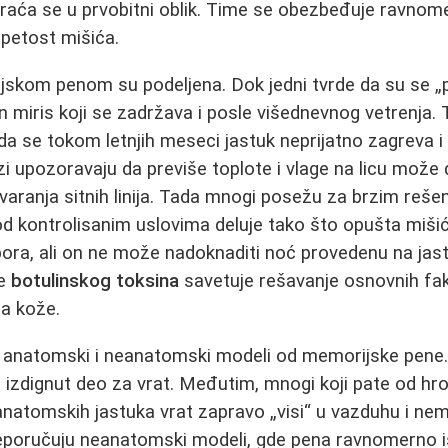
vraća se u prvobitni oblik. Time se obezbeđuje ravno
apetost mišića.
skom penom su podeljena. Dok jedni tvrde da su se „po
an miris koji se zadržava i posle višednevnog vetrenja.
 da se tokom letnjih meseci jastuk neprijatno zagreva i
 upozoravaju da previše toplote i vlage na licu može do
varanja sitnih linija. Tada mnogi posežu za brzim reše
d kontrolisanim uslovima deluje tako što opušta miš
ra, ali on ne može nadoknaditi noć provedenu na jastu
ne
botulinskog toksina
savetuje rešavanje osnovnih fak
ja kože.
 i anatomski i neanatomski modeli od memorijske pene
 i izdignut deo za vrat. Međutim, mnogi koji pate od hr
anatomskih jastuka vrat zapravo „visi“ u vazduhu i ne
eporučuju neanatomski modeli, gde pena ravnomerno 