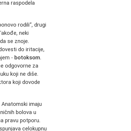
merna raspodela
novo rodili“, drugi
 Takođe, neki
 da se znoje.
vesti do iritacije,
njem -
botoksom
.
iće odgovorne za
ku koji ne diše.
tora koji dovode
. Anatomski imaju
oničnih bolova u
ma pravu potporu.
ispunjava celokupnu