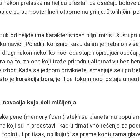
su nakon prelaska na heljdu prestali da osećaju bolove 
spice su samosterilne i otporne na grinje, što ih čini 
tuk od heljde ima karakterističan biljni miris i šušti p
o navići. Pojedini korisnici kažu da im je trebalo i vi
u drugi nakon nekoliko noći odustajali opisujući osećaj
a na to, za one koji traže prirodnu alternativu bez hem
iv izbor. Kada se jednom priviknete, smanjuje se i potr
što je
korekcija bora
, jer lice tokom noći ostaje u neu
inovacija koja deli mišljenja
ske pene (memory foam) stekli su planetarnu popularn
 koji su ih predstavili kao ultimativno rešenje za podr
 toplotu i pritisak, oblikujući se prema konturama glave