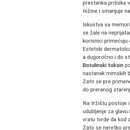
prestanka pritiska 
težine i smanjuje n
Iskustva sa memorij
se žale na neprijat
korisnici primećuju
Estetski dermatolozi
a dugoročno i do st
Botulinski toksin
po
nastanak mimskih bo
Zato se pre prime
do preranog staren
Na tržištu postoje
udubljenje za glavu
vratu tvrde da kod 
Zato se neretko pr