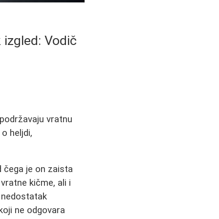
 izgled: Vodič
e podržavaju vratnu
o heljdi,
 čega je on zaista
vratne kičme, ali i
i nedostatak
 koji ne odgovara