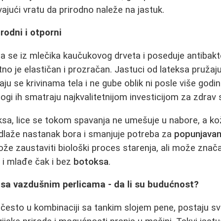
jući vratu da prirodno naleže na jastuk.
irodni i otporni
ija se iz mlečika kaučukovog drveta i poseduje antibakt
etno je elastičan i prozračan. Jastuci od lateksa pružaj
ju se krivinama tela i ne gube oblik ni posle više godin
ogi ih smatraju najkvalitetnijom investicijom za zdrav 
sa, lice se tokom spavanja ne umešuje u nabore, a kož
odlaže nastanak bora i smanjuje potreba za
popunjavan
ože zaustaviti biološki proces starenja, ali može znača
 i mlađe čak i bez
botoksa
.
ci sa vazdušnim perlicama - da li su budućnost?
, često u kombinaciji sa tankim slojem pene, postaju sv