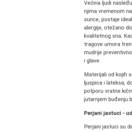
Većina ljudi nasleđu
njima vremenom naku
sunce, postaje idea
alergije, otežano di
kvalitetnog sna. Ka
tragove umora tren
mudrije preventivno
i glave.
Materijali od kojih 
ljuspica i lateksa, 
potporu vratne kičm
jutarnjem buđenju b
Perjani jastuci - 
Perjani jastuci su