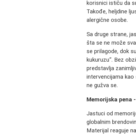
korisnici ističu da 
Takođe, heljdine lju
alergične osobe.
Sa druge strane, jas
šta se ne može svak
se prilagode, dok s
kukuruzu“. Bez obzir
predstavlja zanimlj
intervencijama kao 
ne gužva se.
Memorijska pena - 
Jastuci od memorij
globalnim brendovima
Materijal reaguje na