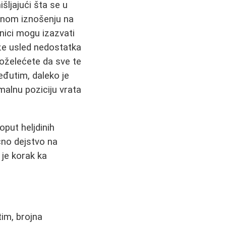
šljajući šta se u
menom iznošenju na
čnici mogu izazvati
kože usled nedostatka
poželećete da sve te
eđutim, daleko je
malnu poziciju vrata
oput heljdinih
ično dejstvo na
 je korak ka
im, brojna