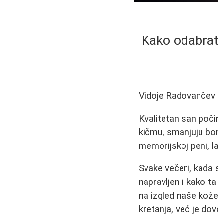
Kako odabrati
Vidoje Radovančev
Kvalitetan san počin
kičmu, smanjuju bor
memorijskoj peni, l
Svake večeri, kada 
napravljen i kako ta
na izgled naše kože
kretanja, već je do