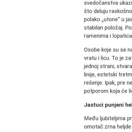
svedočanstva ukazuj
što deluju raskošno
polako „utone“ u ja
stabilan položaj. P
ramenima i lopatic
Osobe koje su se na
vratu i licu. To je
jednoj strani, stva
linije, estetski tre
rešenje. Ipak, pre 
potporom koja će li
Jastuci punjeni he
Među ljubiteljima pri
omotač zrna heljde 