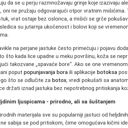
u da se u perju razmnožavaju grinje koje izazivaju aler
, oni ne pružaju odgovarajući otpor vratnim mišićima.
stuk, vrat ostaje bez oslonca, a mišići se grče pokušav
osledica su jutarnja ukočenost i bolovi koji se vremeno
ama.
vikle na perjane jastuke često primećuju i pojavu dod
 zato što kada lice upadne u meku površinu, koža se nep
rajući takozvane „spavaće bore“. Ako se one vremenom 
tmani poput
popunjavanja bora
ili aplikacije
botoksa
post
nego što se odlučite za
botox
, vredi pokušati sa anato
ce držati iznad jastuka bez nepotrebnog pritiskanja ko
ljdinim ljuspicama - prirodno, ali sa šuštanjem
rodnih materijala sve su popularniji jastuci od heljdinih 
ne sabija se pod pritiskom, čime omogućava kičmi ide