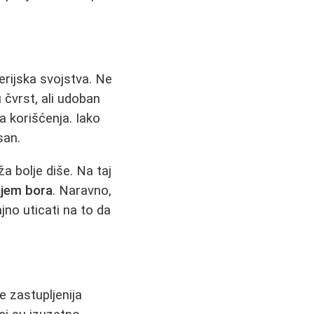
erijska svojstva. Ne
u čvrst, ali udoban
a korišćenja. Iako
san.
a bolje diše. Na taj
jem bora
. Naravno,
jno uticati na to da
e zastupljenija