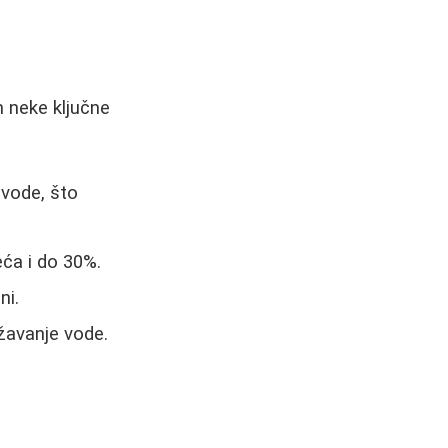
m neke ključne
 vode, što
eća i do 30%.
ni.
žavanje vode.