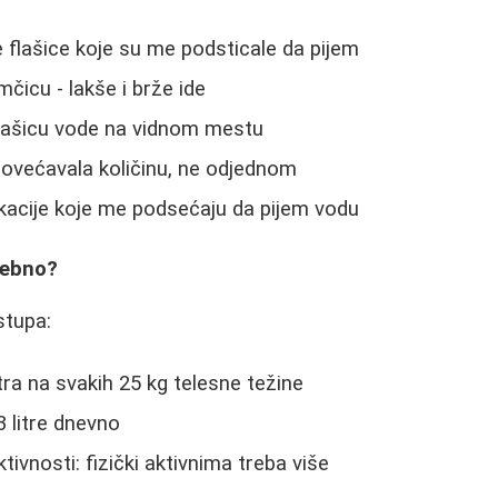
e flašice koje su me podsticale da pijem
čicu - lakše i brže ide
lašicu vode na vidnom mestu
većavala količinu, ne odjednom
ikacije koje me podsećaju da pijem vodu
rebno?
stupa:
itra na svakih 25 kg telesne težine
-3 litre dnevno
tivnosti: fizički aktivnima treba više