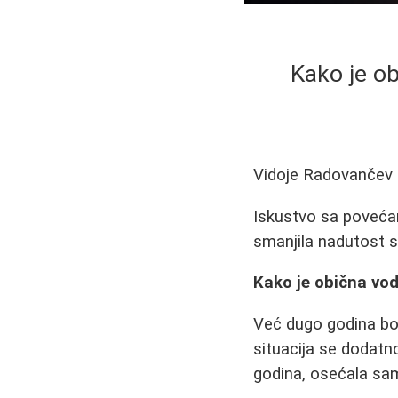
Kako je o
Vidoje Radovančev
Iskustvo sa poveća
smanjila nadutost s
Kako je obična vo
Već dugo godina bo
situacija se dodatno
godina, osećala sa