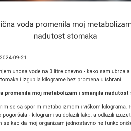
bična voda promenila moj metabolizam 
nadutost stomaka
2024-09-21
njem unosa vode na 3 litre dnevno - kako sam ubrzala
tomaka i izgubila kilograme bez promena u ishrani.
da promenila moj metabolizam i smanjila nadutost
rim se sa sporim metabolizmom i viškom kilograma. P
 pogoršala - kilogrami su dolazili lako, a odlazili izuz
m se kao da moj organizam jednostavno ne funkcioniše