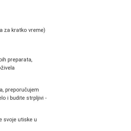
a
a za kratko vreme)
pih preparata,
živela
ma, preporučujem
 i budite strpljivi -
e svoje utiske u