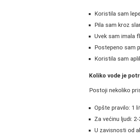
Koristila sam lep
Pila sam kroz slam
Uvek sam imala f
Postepeno sam po
Koristila sam apl
Koliko vode je pot
Postoji nekoliko pri
Opšte pravilo: 1 l
Za većinu ljudi: 2
U zavisnosti od ak