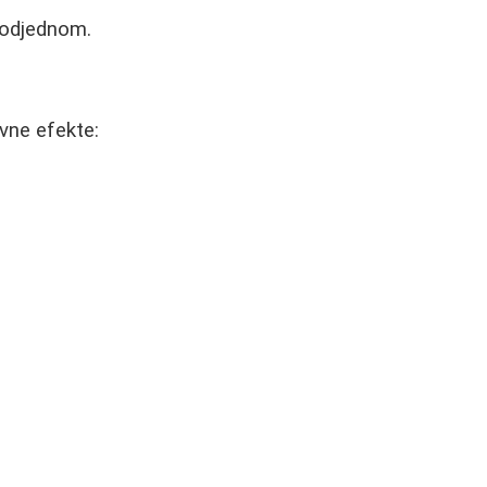
e odjednom.
ivne efekte: