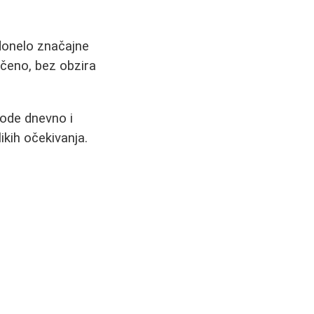
 donelo značajne
čeno, bez obzira
vode dnevno i
kih očekivanja.