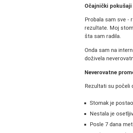
Očajnički pokušaji
Probala sam sve - ra
rezultate. Moj sto
šta sam radila.
Onda sam na internet
doživela neverovatn
Neverovatne prome
Rezultati su počeli
Stomak je posta
Nestala je osetlj
Posle 7 dana met