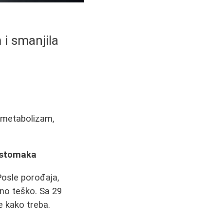
i smanjila
 metabolizam,
 stomaka
osle porođaja,
etno teško. Sa 29
 kako treba.