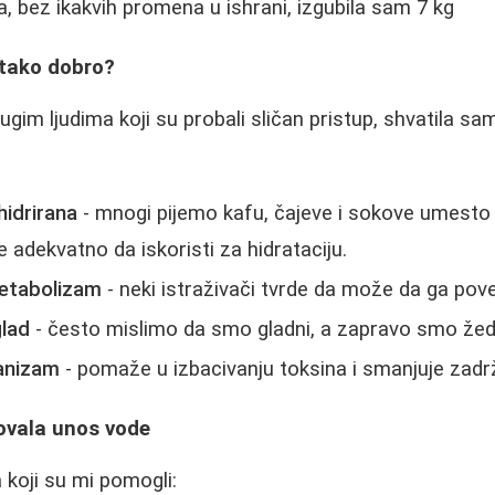
 bez ikakvih promena u ishrani, izgubila sam 7 kg
 tako dobro?
ugim ljudima koji su probali sličan pristup, shvatila sa
hidrirana
- mnogi pijemo kafu, čajeve i sokove umesto
adekvatno da iskoristi za hidrataciju.
etabolizam
- neki istraživači tvrde da može da ga pov
glad
- često mislimo da smo gladni, a zapravo smo žed
anizam
- pomaže u izbacivanju toksina i smanjuje zadr
ovala unos vode
 koji su mi pomogli: