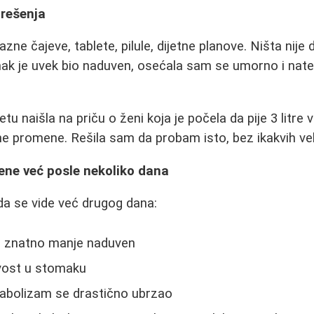
 rešenja
zne čajeve, tablete, pilule, dijetne planove. Ništa nije
mak je uvek bio naduven, osećala sam se umorno i nate
u naišla na priču o ženi koja je počela da pije 3 litre 
e promene. Rešila sam da probam isto, bez ikakvih veli
ne već posle nekoliko dana
 da se vide već drugog dana:
o znatno manje naduven
ivost u stomaku
abolizam se drastično ubrzao