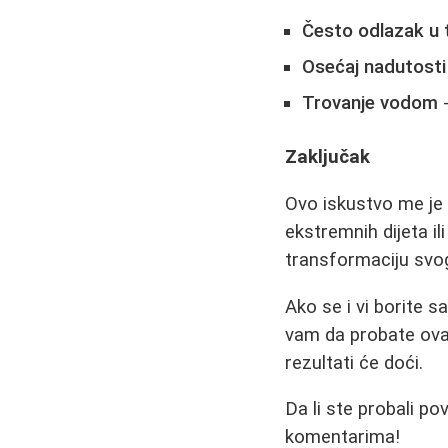
Često odlazak u 
Osećaj nadutosti
Trovanje vodom
-
Zaključak
Ovo iskustvo me je 
ekstremnih dijeta 
transformaciju svog
Ako se i vi borite 
vam da probate ovaj 
rezultati će doći.
Da li ste probali p
komentarima!