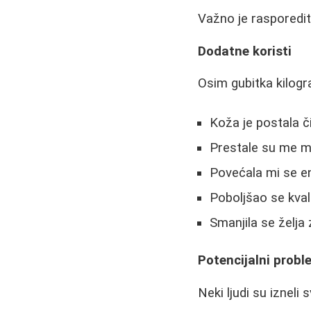
Važno je rasporedit
Dodatne koristi
Osim gubitka kilogr
Koža je postala čis
Prestale su me mu
Povećala mi se e
Poboljšao se kval
Smanjila se želja
Potencijalni proble
Neki ljudi su izneli 