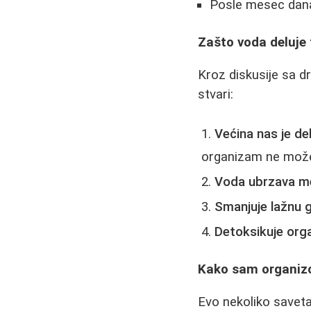
Posle mesec dana,
Zašto voda deluje
Kroz diskusije sa dr
stvari:
Većina nas je de
organizam ne može 
Voda ubrzava m
Smanjuje lažnu 
Detoksikuje org
Kako sam organiz
Evo nekoliko saveta