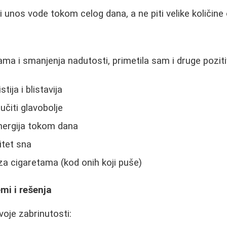
i unos vode tokom celog dana, a ne piti velike količin
ama i smanjenja nadutosti, primetila sam i druge pozit
tija i blistavija
čiti glavobolje
nergija tokom dana
itet sna
 za cigaretama (kod onih koji puše)
mi i rešenja
svoje zabrinutosti: