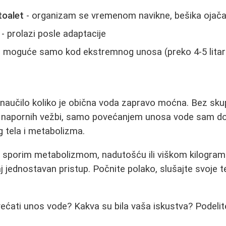
toalet
- organizam se vremenom navikne, bešika ojač
- prolazi posle adaptacije
 moguće samo kod ekstremnog unosa (preko 4-5 litar
naučilo koliko je obična voda zapravo moćna. Bez sku
ili napornih vežbi, samo povećanjem unosa vode sam do
 tela i metabolizma.
sa sporim metabolizmom, nadutošću ili viškom kilogra
jednostavan pristup. Počnite polako, slušajte svoje telo
ovećati unos vode? Kakva su bila vaša iskustva? Podelit