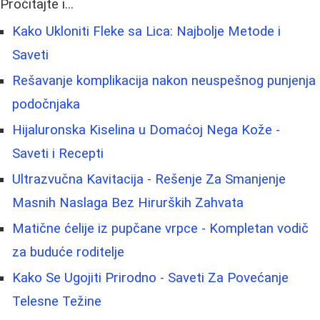
Pročitajte i...
Kako Ukloniti Fleke sa Lica: Najbolje Metode i
Saveti
Rešavanje komplikacija nakon neuspešnog punjenja
podočnjaka
Hijaluronska Kiselina u Domaćoj Nega Kože -
Saveti i Recepti
Ultrazvučna Kavitacija - Rešenje Za Smanjenje
Masnih Naslaga Bez Hirurških Zahvata
Matične ćelije iz pupčane vrpce - Kompletan vodič
za buduće roditelje
Kako Se Ugojiti Prirodno - Saveti Za Povećanje
Telesne Težine