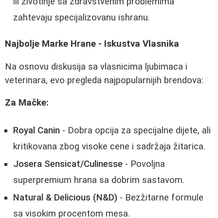
ili životinje sa zdravstvenim problemima
zahtevaju specijalizovanu ishranu.
Najbolje Marke Hrane - Iskustva Vlasnika
Na osnovu diskusija sa vlasnicima ljubimaca i
veterinara, evo pregleda najpopularnijih brendova:
Za Mačke:
Royal Canin
- Dobra opcija za specijalne dijete, ali
kritikovana zbog visoke cene i sadržaja žitarica.
Josera Sensicat/Culinesse
- Povoljna
superpremium hrana sa dobrim sastavom.
Natural & Delicious (N&D)
- Bezžitarne formule
sa visokim procentom mesa.