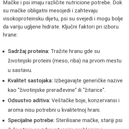
Mačke i psi imaju različite nutricione potrebe. Dok
su mačke obligatni mesojedi i zahtevaju
visokoproteinsku dijetu, psi su svejedi i mogu bolje
da variju ugljene hidrate. Ključni faktori pri izboru
hrane:
Sadržaj proteina:
Tražite hranu gde su
životinjski proteini (meso, riba) na prvom mestu
u sastavu.
Kvalitet sastojaka:
Izbegavajte generičke nazive
kao "životinjske prerađevine" ili "žitarice".
Odsustvo aditiva:
Veštačke boje, konzervansi i
aroma nisu potrebni u kvalitetnoj hrani.
Specijalne potrebe:
Sterilisane mačke, stariji psi