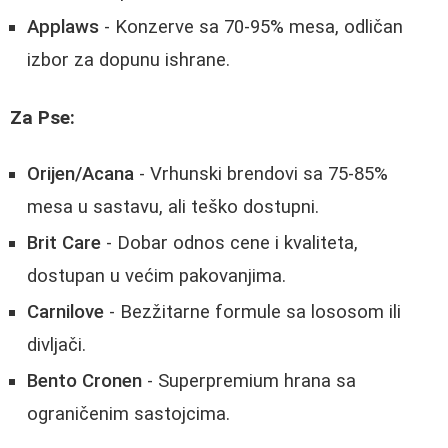
Applaws
- Konzerve sa 70-95% mesa, odličan
izbor za dopunu ishrane.
Za Pse:
Orijen/Acana
- Vrhunski brendovi sa 75-85%
mesa u sastavu, ali teško dostupni.
Brit Care
- Dobar odnos cene i kvaliteta,
dostupan u većim pakovanjima.
Carnilove
- Bezžitarne formule sa lososom ili
divljači.
Bento Cronen
- Superpremium hrana sa
ograničenim sastojcima.