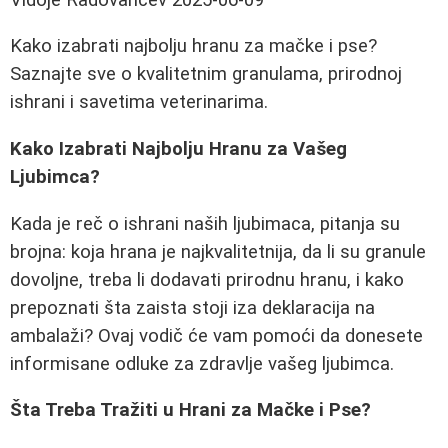
Kako izabrati najbolju hranu za mačke i pse?
Saznajte sve o kvalitetnim granulama, prirodnoj
ishrani i savetima veterinarima.
Kako Izabrati Najbolju Hranu za Vašeg
Ljubimca?
Kada je reč o ishrani naših ljubimaca, pitanja su
brojna: koja hrana je najkvalitetnija, da li su granule
dovoljne, treba li dodavati prirodnu hranu, i kako
prepoznati šta zaista stoji iza deklaracija na
ambalaži? Ovaj vodič će vam pomoći da donesete
informisane odluke za zdravlje vašeg ljubimca.
Šta Treba Tražiti u Hrani za Mačke i Pse?