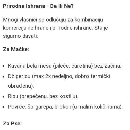
Prirodna Ishrana - Da Ili Ne?
Mnogi vlasnici se odlučuju za kombinaciju
komercijalne hrane i prirodne ishrane. Šta je
sigurno davati:
Za Mačke:
Kuvana bela mesa (pileće, ćuretina) bez začina.
Džigericu (max 2x nedeljno, dobro termički
obrađenu).
Ribu (prepečenu, bez kostiju).
Povrće: šargarepa, brokoli (u malim količinama).
Za Pse: