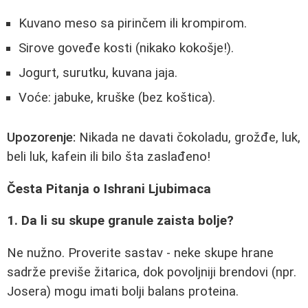
Kuvano meso sa pirinčem ili krompirom.
Sirove goveđe kosti (nikako kokošje!).
Jogurt, surutku, kuvana jaja.
Voće: jabuke, kruške (bez koštica).
Upozorenje:
Nikada ne davati čokoladu, grožđe, luk,
beli luk, kafein ili bilo šta zaslađeno!
Česta Pitanja o Ishrani Ljubimaca
1. Da li su skupe granule zaista bolje?
Ne nužno. Proverite sastav - neke skupe hrane
sadrže previše žitarica, dok povoljniji brendovi (npr.
Josera) mogu imati bolji balans proteina.