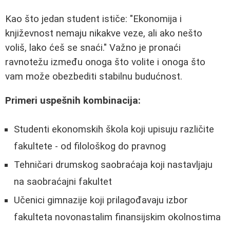
Kao što jedan student ističe: "Ekonomija i
književnost nemaju nikakve veze, ali ako nešto
voliš, lako ćeš se snaći." Važno je pronaći
ravnotežu između onoga što volite i onoga što
vam može obezbediti stabilnu budućnost.
Primeri uspešnih kombinacija:
Studenti ekonomskih škola koji upisuju različite
fakultete - od filološkog do pravnog
Tehničari drumskog saobraćaja koji nastavljaju
na saobraćajni fakultet
Učenici gimnazije koji prilagođavaju izbor
fakulteta novonastalim finansijskim okolnostima