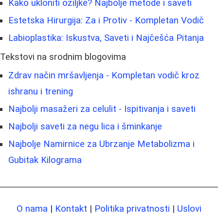
Kako ukloniti oziljke? Najbolje metode i saveti
Estetska Hirurgija: Za i Protiv - Kompletan Vodič
Labioplastika: Iskustva, Saveti i Najčešća Pitanja
Tekstovi na srodnim blogovima
Zdrav način mršavljenja - Kompletan vodič kroz
ishranu i trening
Najbolji masažeri za celulit - Ispitivanja i saveti
Najbolji saveti za negu lica i šminkanje
Najbolje Namirnice za Ubrzanje Metabolizma i
Gubitak Kilograma
O nama
|
Kontakt
|
Politika privatnosti
|
Uslovi