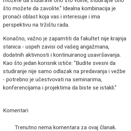
možete da studirate ono što volite, studirajte ono
što možete da zavolite." Idealna kombinacija je
pronaći oblast koja vas i interesuje i ima
perspektivu na tržištu rada.
Konačno, važno je zapamtiti da fakultet nije krajnja
stanica - uspeh zavisi od vašeg angažmana,
dodatnih aktivnosti i kontinuiranog usavršavanja.
Kao što jedan korisnik ističe: "Budite svesni da
studiranje nije samo odlazak na predavanja i vežbe
- potrebno je učestvovati na seminarima,
konferencijama i projektima da biste se istakli."
Komentari
Trenutno nema komentara za ovaj članak.