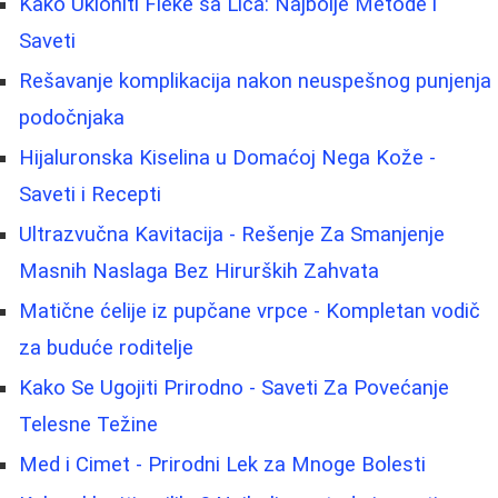
Kako Ukloniti Fleke sa Lica: Najbolje Metode i
Saveti
Rešavanje komplikacija nakon neuspešnog punjenja
podočnjaka
Hijaluronska Kiselina u Domaćoj Nega Kože -
Saveti i Recepti
Ultrazvučna Kavitacija - Rešenje Za Smanjenje
Masnih Naslaga Bez Hirurških Zahvata
Matične ćelije iz pupčane vrpce - Kompletan vodič
za buduće roditelje
Kako Se Ugojiti Prirodno - Saveti Za Povećanje
Telesne Težine
Med i Cimet - Prirodni Lek za Mnoge Bolesti