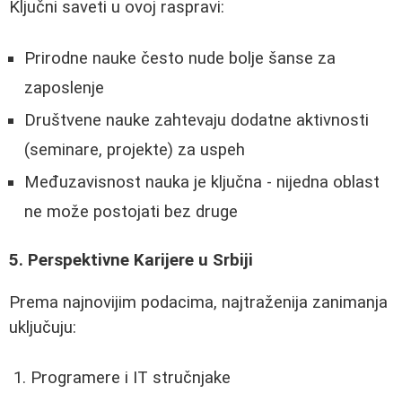
Ključni saveti u ovoj raspravi:
Prirodne nauke često nude bolje šanse za
zaposlenje
Društvene nauke zahtevaju dodatne aktivnosti
(seminare, projekte) za uspeh
Međuzavisnost nauka je ključna - nijedna oblast
ne može postojati bez druge
5. Perspektivne Karijere u Srbiji
Prema najnovijim podacima, najtraženija zanimanja
uključuju:
Programere i IT stručnjake