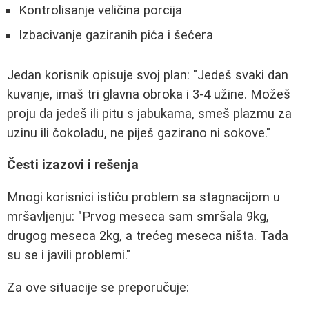
Kontrolisanje veličina porcija
Izbacivanje gaziranih pića i šećera
Jedan korisnik opisuje svoj plan: "Jedeš svaki dan
kuvanje, imaš tri glavna obroka i 3-4 užine. Možeš
proju da jedeš ili pitu s jabukama, smeš plazmu za
uzinu ili čokoladu, ne piješ gazirano ni sokove."
Česti izazovi i rešenja
Mnogi korisnici ističu problem sa stagnacijom u
mršavljenju: "Prvog meseca sam smršala 9kg,
drugog meseca 2kg, a trećeg meseca ništa. Tada
su se i javili problemi."
Za ove situacije se preporučuje: