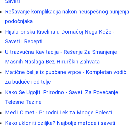
Saveti
Rešavanje komplikacija nakon neuspešnog punjenja
podočnjaka
Hijaluronska Kiselina u Domaćoj Nega Kože -
Saveti i Recepti
Ultrazvučna Kavitacija - Rešenje Za Smanjenje
Masnih Naslaga Bez Hirurških Zahvata
Matične ćelije iz pupčane vrpce - Kompletan vodič
za buduće roditelje
Kako Se Ugojiti Prirodno - Saveti Za Povećanje
Telesne Težine
Med i Cimet - Prirodni Lek za Mnoge Bolesti
Kako ukloniti oziljke? Najbolje metode i saveti