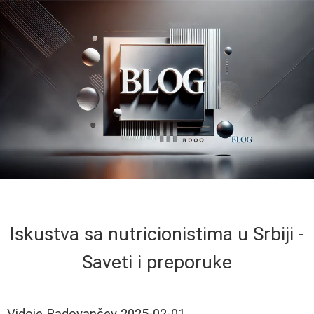
Iskustva sa nutricionistima u Srbiji -
Saveti i preporuke
Vidoje Radovančev
2025-02-01