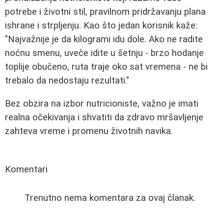
potrebe i životni stil, pravilnom pridržavanju plana
ishrane i strpljenju. Kao što jedan korisnik kaže:
"Najvažnije je da kilogrami idu dole. Ako ne radite
noćnu smenu, uveče idite u šetnju - brzo hodanje
toplije obučeno, ruta traje oko sat vremena - ne bi
trebalo da nedostaju rezultati."
Bez obzira na izbor nutricioniste, važno je imati
realna očekivanja i shvatiti da zdravo mršavljenje
zahteva vreme i promenu životnih navika.
Komentari
Trenutno nema komentara za ovaj članak.