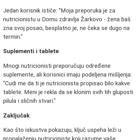
Jedan korisnik ističe: "Moja preporuka je za
nutricionistu u Domu zdravlja Žarkovo - žena baš
zna svoj posao, besplatno je, ne čeka se dugo na
termin."
Suplementi i tablete
Mnogi nutricionisti preporučuju određene
suplemente, ali korisnici imaju podeljena mišljenja:
"Cudi me da ti je nutricionista propisao bilo kakve
tablete. Meni je rekla da se klonim svih tih gluposti
pilula i sličnih stvari."
Zaključak
Kao što iskustva pokazuju, ključ uspeha leži u
pronalaženju nutricioniste koji razume vaše