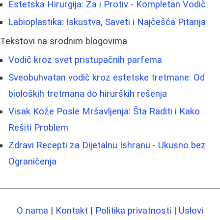
Estetska Hirurgija: Za i Protiv - Kompletan Vodič
Labioplastika: Iskustva, Saveti i Najčešća Pitanja
Tekstovi na srodnim blogovima
Vodič kroz svet pristupačnih parfema
Sveobuhvatan vodič kroz estetske tretmane: Od
bioloških tretmana do hirurških rešenja
Visak Kože Posle Mršavljenja: Šta Raditi i Kako
Rešiti Problem
Zdravi Recepti za Dijetalnu Ishranu - Ukusno bez
Ograničenja
O nama
|
Kontakt
|
Politika privatnosti
|
Uslovi