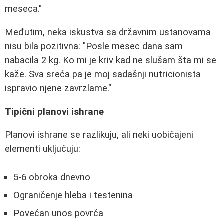
meseca."
Međutim, neka iskustva sa državnim ustanovama
nisu bila pozitivna: "Posle mesec dana sam
nabacila 2 kg. Ko mi je kriv kad ne slušam šta mi se
kaže. Sva sreća pa je moj sadašnji nutricionista
ispravio njene zavrzlame."
Tipični planovi ishrane
Planovi ishrane se razlikuju, ali neki uobičajeni
elementi uključuju:
5-6 obroka dnevno
Ograničenje hleba i testenina
Povećan unos povrća