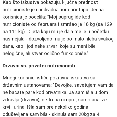
Kao što iskustva pokazuju, ključna prednost
nutricioniste je u individualnom pristupu. Jedna
korisnica je podelila: "Moj suprug ide kod
nutricioniste od februara i smršao je 18 kg (sa 129
na 111 kg). Dijeta koju mu je dala me je u početku
nasmejala - dozvoljeno mu je po malo hleba svakog
dana, kao i još neke stvari koje su meni bile
nelogične, ali stvar odlično funkcioniše."
Državni vs. privatni nutricionisti
Mnogi korisnici ističu pozitivna iskustva sa
državnim ustanovama: "Devojke, savetujem vam da
ne bacate pare kod privatnika. Ja sam išla u dom
zdravlja (državni), ne treba ni uput, samo analize
krvi i urina. Išla sam pre nekoliko godina i
oduševljena sam bila - skinula sam 20kg za 4