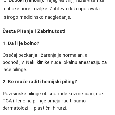
Duboki (fenolni):
Najagresivniji, rezervisan za
duboke bore i ožiljke. Zahteva duži oporavak i
strogo medicinsko nadgledanje.
Česta Pitanja i Zabrinutosti
1. Da li je bolno?
Osećaj peckanja i žarenja je normalan, ali
podnošljiv. Neki klinike nude lokalnu anesteziju za
jače pilinge.
2. Ko može raditi hemijski piling?
Površinske pilinge obično rade kozmetičari, dok
TCA i fenolne pilinge smeju raditi samo
dermatolozi ili plastični hirurzi.