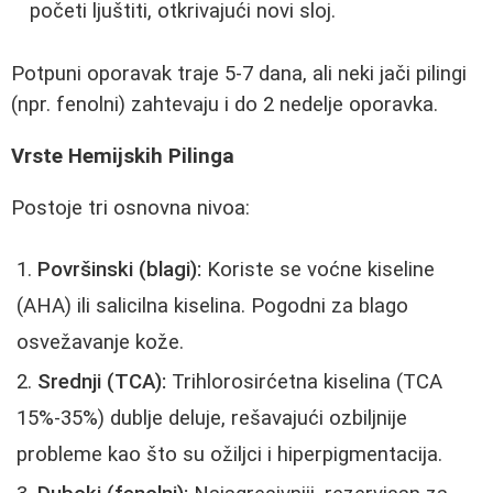
početi ljuštiti, otkrivajući novi sloj.
Potpuni oporavak traje 5-7 dana, ali neki jači pilingi
(npr. fenolni) zahtevaju i do 2 nedelje oporavka.
Vrste Hemijskih Pilinga
Postoje tri osnovna nivoa:
Površinski (blagi):
Koriste se voćne kiseline
(AHA) ili salicilna kiselina. Pogodni za blago
osvežavanje kože.
Srednji (TCA):
Trihlorosirćetna kiselina (TCA
15%-35%) dublje deluje, rešavajući ozbiljnije
probleme kao što su ožiljci i hiperpigmentacija.