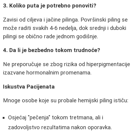
3. Koliko puta je potrebno ponoviti?
Zavisi od ciljeva i jačine pilinga. Površinski piling se
može raditi svakih 4-6 nedelja, dok srednji i duboki
pilingi se obično rade jednom godišnje.
4. Da li je bezbedno tokom trudnoće?
Ne preporučuje se zbog rizika od hiperpigmentacije
izazvane hormonalnim promenama.
Iskustva Pacijenata
Mnoge osobe koje su probale hemijski piling ističu:
Osjećaj "pečenja" tokom tretmana, ali i
zadovoljstvo rezultatima nakon oporavka.