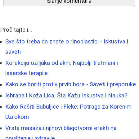
Slanje komentara
Pročitajte i...
Sve što treba da znate o rinoplastici - Iskustva i
saveti
Korekcija ožiljaka od akni: Najbolji tretmani i
laserske terapije
Kako se boriti protiv prvih bora - Saveti i preporuke
Ishrana i Koža Lica: Šta Kažu Iskustva i Nauka?
Kako Rešiti Bubuljice i Fleke: Potraga za Korenim
Uzrokom
Vrste masaža i njihovi blagotvorni efekti na
opuštanje i zdravlje