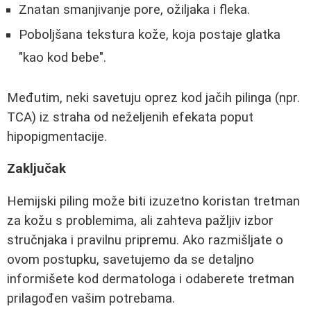
Znatan smanjivanje pore, ožiljaka i fleka.
Poboljšana tekstura kože, koja postaje glatka
"kao kod bebe".
Međutim, neki savetuju oprez kod jačih pilinga (npr.
TCA) iz straha od neželjenih efekata poput
hipopigmentacije.
Zaključak
Hemijski piling može biti izuzetno koristan tretman
za kožu s problemima, ali zahteva pažljiv izbor
stručnjaka i pravilnu pripremu. Ako razmišljate o
ovom postupku, savetujemo da se detaljno
informišete kod dermatologa i odaberete tretman
prilagođen vašim potrebama.