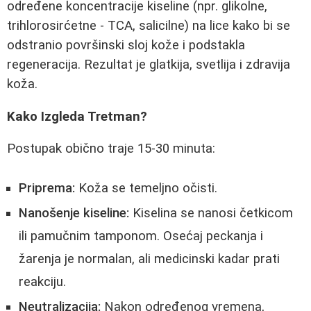
određene koncentracije kiseline (npr. glikolne,
trihlorosirćetne - TCA, salicilne) na lice kako bi se
odstranio površinski sloj kože i podstakla
regeneracija. Rezultat je glatkija, svetlija i zdravija
koža.
Kako Izgleda Tretman?
Postupak obično traje 15-30 minuta:
Priprema:
Koža se temeljno očisti.
Nanošenje kiseline:
Kiselina se nanosi četkicom
ili pamučnim tamponom. Osećaj peckanja i
žarenja je normalan, ali medicinski kadar prati
reakciju.
Neutralizacija:
Nakon određenog vremena,