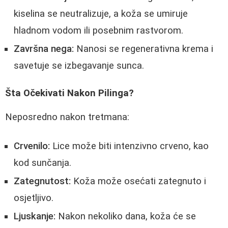
kiselina se neutralizuje, a koža se umiruje
hladnom vodom ili posebnim rastvorom.
Završna nega:
Nanosi se regenerativna krema i
savetuje se izbegavanje sunca.
Šta Očekivati Nakon Pilinga?
Neposredno nakon tretmana:
Crvenilo:
Lice može biti intenzivno crveno, kao
kod sunčanja.
Zategnutost:
Koža može osećati zategnuto i
osjetljivo.
Ljuskanje:
Nakon nekoliko dana, koža će se