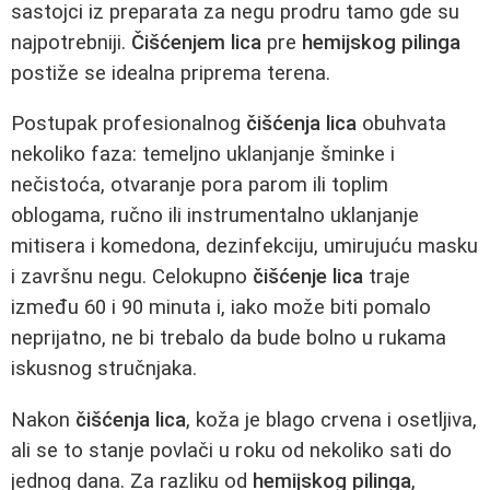
sastojci iz preparata za negu prodru tamo gde su
najpotrebniji.
Čišćenjem lica
pre
hemijskog pilinga
postiže se idealna priprema terena.
Postupak profesionalnog
čišćenja lica
obuhvata
nekoliko faza: temeljno uklanjanje šminke i
nečistoća, otvaranje pora parom ili toplim
oblogama, ručno ili instrumentalno uklanjanje
mitisera i komedona, dezinfekciju, umirujuću masku
i završnu negu. Celokupno
čišćenje lica
traje
između 60 i 90 minuta i, iako može biti pomalo
neprijatno, ne bi trebalo da bude bolno u rukama
iskusnog stručnjaka.
Nakon
čišćenja lica
, koža je blago crvena i osetljiva,
ali se to stanje povlači u roku od nekoliko sati do
jednog dana. Za razliku od
hemijskog pilinga
,