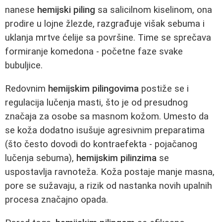
nanese
hemijski piling
sa salicilnom kiselinom, ona
prodire u lojne žlezde, razgrađuje višak sebuma i
uklanja mrtve ćelije sa površine. Time se sprečava
formiranje komedona - početne faze svake
bubuljice.
Redovnim
hemijskim pilingovima
postiže se i
regulacija lučenja masti, što je od presudnog
značaja za osobe sa masnom kožom. Umesto da
se koža dodatno isušuje agresivnim preparatima
(što često dovodi do kontraefekta - pojačanog
lučenja sebuma),
hemijskim pilinzima
se
uspostavlja ravnoteža. Koža postaje manje masna,
pore se sužavaju, a rizik od nastanka novih upalnih
procesa značajno opada.