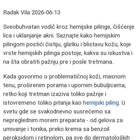
Radak Vila
2026-06-13
Sveobuhvatan vodič kroz hemijske pilinge, čišćenje
lica i uklanjanje akni. Saznajte kako hemijskim
pilingom postići čistiju, glatku i blistavu kožu, koje
vrste hemijskih pilinga postoje, kakva su iskustva i
na šta obratiti pažnju pre i posle tretmana.
Kada govorimo o problematičnoj koži, masnom
tenu, proširenim porama i upornim bubuljicama,
retko koji tretman izaziva toliko pažnje i
istovremeno toliko pitanja kao
hemijski piling
. U
svetu gde se svakodnevno susrećemo sa
nepreglednim morem preparata - od gelova za
umivanje i tonika, preko krema sa benzoil
peroksidom i retinolom, pa sve do dermatoloških