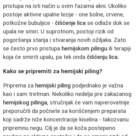
pristupa na isti način u svim fazama akni. Ukoliko
postoje aktivne upalne lezije - one bolne, crvene,
potkožne bubuljice -
čišćenje lica
se odlaže dok se
upala ne smiri. U suprotnom, postoji rizik od
pogoršanja stanja i stvaranja novih ožiljaka. Zato
se često prvo pristupa
hemijskom pilingu
ili terapiji
koja će smiriti upalu, pa tek onda
čišćenju lica
.
Kako se pripremiti za hemijski piling?
Priprema za
hemijski piling
podjednako je važna
kao i sam tretman. Nekoliko nedelja pre zakazanog
hemijskog pilinga
, stručnjak će vam najverovatnije
preporučiti da počnete sa korišćenjem preparata
koji sadrže niže koncentracije kiselina - takozvanu
pripremnu negu. Cilj je da se koža postepeno