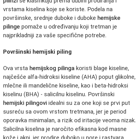
pilinzi
se klasifikuju prema dubini prodiranja i
vrstama kiselina koje se koriste. Podela na
površinske, srednje duboke i duboke
hemijske
pilinge
pomaže u određivanju koji tretman je
najprikladniji za vaše specifične potrebe.
Površinski hemijski piling
Ova vrsta
hemijskog pilinga
koristi blage kiseline,
najčešće alfa-hidroksi kiseline (AHA) poput glikolne,
mlečne ili mandelične kiseline, kao i beta-hidroksi
kiselinu (BHA) - salicilnu kiselinu. Površinski
hemijski pilingovi
idealni su za one koji se prvi put
susreću sa ovom vrstom tretmana, jer je period
oporavka minimalan, a rizik od iritacije veoma nizak.
Salicilna kiselina je naročito efikasna kod masne
kože i akni, jer prodire duboko u pore i rastvara