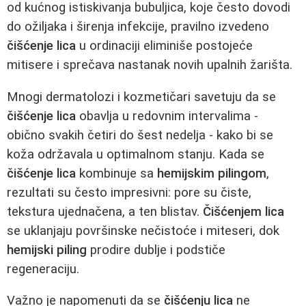
od kućnog istiskivanja bubuljica, koje često dovodi
do ožiljaka i širenja infekcije, pravilno izvedeno
čišćenje lica
u ordinaciji eliminiše postojeće
mitisere i sprečava nastanak novih upalnih žarišta.
Mnogi dermatolozi i kozmetičari savetuju da se
čišćenje lica
obavlja u redovnim intervalima -
obično svakih četiri do šest nedelja - kako bi se
koža održavala u optimalnom stanju. Kada se
čišćenje lica
kombinuje sa
hemijskim pilingom
,
rezultati su često impresivni: pore su čiste,
tekstura ujednačena, a ten blistav.
Čišćenjem lica
se uklanjaju površinske nečistoće i miteseri, dok
hemijski piling
prodire dublje i podstiče
regeneraciju.
Važno je napomenuti da se
čišćenju lica
ne