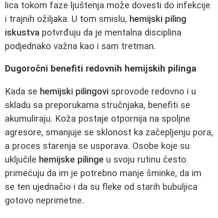
lica tokom faze ljuštenja može dovesti do infekcije
i trajnih ožiljaka. U tom smislu,
hemijski piling
iskustva
potvrđuju da je mentalna disciplina
podjednako važna kao i sam tretman.
Dugoročni benefiti redovnih hemijskih pilinga
Kada se
hemijski pilingovi
sprovode redovno i u
skladu sa preporukama stručnjaka, benefiti se
akumuliraju. Koža postaje otpornija na spoljne
agresore, smanjuje se sklonost ka začepljenju pora,
a proces starenja se usporava. Osobe koje su
uključile
hemijske pilinge
u svoju rutinu često
primećuju da im je potrebno manje šminke, da im
se ten ujednačio i da su fleke od starih bubuljica
gotovo neprimetne.