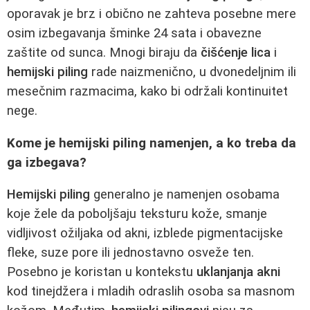
oporavak je brz i obično ne zahteva posebne mere
osim izbegavanja šminke 24 sata i obavezne
zaštite od sunca. Mnogi biraju da
čišćenje lica
i
hemijski piling
rade naizmenično, u dvonedeljnim ili
mesečnim razmacima, kako bi održali kontinuitet
nege.
Kome je hemijski piling namenjen, a ko treba da
ga izbegava?
Hemijski piling
generalno je namenjen osobama
koje žele da poboljšaju teksturu kože, smanje
vidljivost ožiljaka od akni, izblede pigmentacijske
fleke, suze pore ili jednostavno osveže ten.
Posebno je koristan u kontekstu
uklanjanja akni
kod tinejdžera i mladih odraslih osoba sa masnom