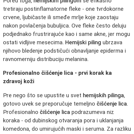
Pored toga,
hemijskim pilingom
se efikasno
tretiraju postinflamatorne fleke - one tvrdokorne
crvene, ljubičaste ili smeđe mrlje koje zaostaju
nakon povlačenja bubuljica. Ove fleke često deluju
podjednako frustrirajuće kao i same akne, jer mogu
ostati vidljive mesecima.
Hemijski piling
ubrzava
njihovo bledenje podstičući obnavljanje epiderma i
ravnomerniju distribuciju melanina.
Profesionalno čišćenje lica - prvi korak ka
zdravoj koži
Pre nego što se upustite u svet
hemijskih pilinga
,
gotovo uvek se preporučuje temeljno
čišćenje lica
.
Profesionalno
čišćenje lica
podrazumeva niz
koraka - od dubinskog otvaranja pora i uklanjanja
komedona, do umirujućih maski i seruma. Za razliku