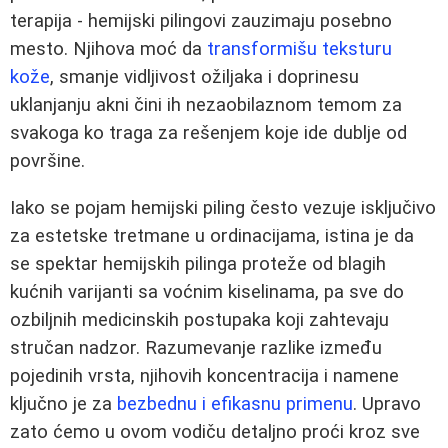
terapija - hemijski pilingovi zauzimaju posebno
mesto. Njihova moć da
transformišu teksturu
kože
, smanje vidljivost ožiljaka i doprinesu
uklanjanju akni čini ih nezaobilaznom temom za
svakoga ko traga za rešenjem koje ide dublje od
površine.
Iako se pojam hemijski piling često vezuje isključivo
za estetske tretmane u ordinacijama, istina je da
se spektar hemijskih pilinga proteže od blagih
kućnih varijanti sa voćnim kiselinama, pa sve do
ozbiljnih medicinskih postupaka koji zahtevaju
stručan nadzor. Razumevanje razlike između
pojedinih vrsta, njihovih koncentracija i namene
ključno je za
bezbednu i efikasnu primenu
. Upravo
zato ćemo u ovom vodiču detaljno proći kroz sve