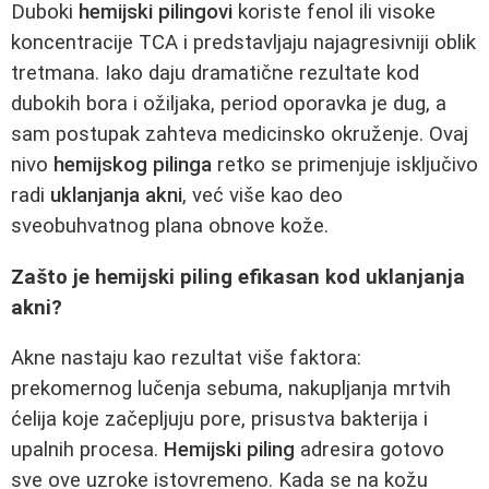
Duboki
hemijski pilingovi
koriste fenol ili visoke
koncentracije TCA i predstavljaju najagresivniji oblik
tretmana. Iako daju dramatične rezultate kod
dubokih bora i ožiljaka, period oporavka je dug, a
sam postupak zahteva medicinsko okruženje. Ovaj
nivo
hemijskog pilinga
retko se primenjuje isključivo
radi
uklanjanja akni
, već više kao deo
sveobuhvatnog plana obnove kože.
Zašto je hemijski piling efikasan kod uklanjanja
akni?
Akne nastaju kao rezultat više faktora:
prekomernog lučenja sebuma, nakupljanja mrtvih
ćelija koje začepljuju pore, prisustva bakterija i
upalnih procesa.
Hemijski piling
adresira gotovo
sve ove uzroke istovremeno. Kada se na kožu