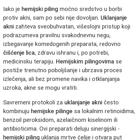
Iako je
hemijski piling
moćno sredstvo u borbi
protiv akni, sam po sebi nije dovoljan.
Uklanjanje
akni
zahteva sveobuhvatan, višeslojni pristup koji
podrazumeva pravilnu svakodnevnu negu,
izbegavanje komedogenih preparata, redovno
čišćenje lica
, zdravu ishranu i, po potrebi,
medicinsku terapiju.
Hemijskim pilingovima
se
postiže trenutno poboljšanje i ubrzava proces
izlečenja, ali bez promene navika i otklanjanja
uzroka, akne se mogu vratiti.
Savremeni protokoli za
uklanjanje akni
često
kombinuju
hemijske pilinge
sa lokalnim retinoidima,
benzoil peroksidom, azelaičnom kiselinom ili
antibioticima. Ovi preparati deluju sinergijski -
hemijski piling
uklanja mrtve ćelije i otvara put