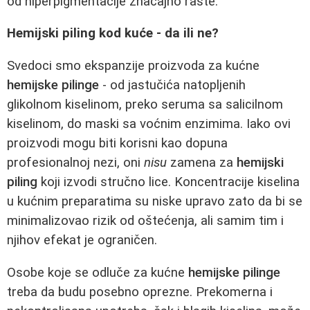
od hiperpigmentacije značajno raste.
Hemijski piling kod kuće - da ili ne?
Svedoci smo ekspanzije proizvoda za kućne
hemijske pilinge
- od jastučića natopljenih
glikolnom kiselinom, preko seruma sa salicilnom
kiselinom, do maski sa voćnim enzimima. Iako ovi
proizvodi mogu biti korisni kao dopuna
profesionalnoj nezi, oni
nisu
zamena za
hemijski
piling
koji izvodi stručno lice. Koncentracije kiselina
u kućnim preparatima su niske upravo zato da bi se
minimalizovao rizik od oštećenja, ali samim tim i
njihov efekat je ograničen.
Osobe koje se odluče za kućne
hemijske pilinge
treba da budu posebno oprezne. Prekomerna i