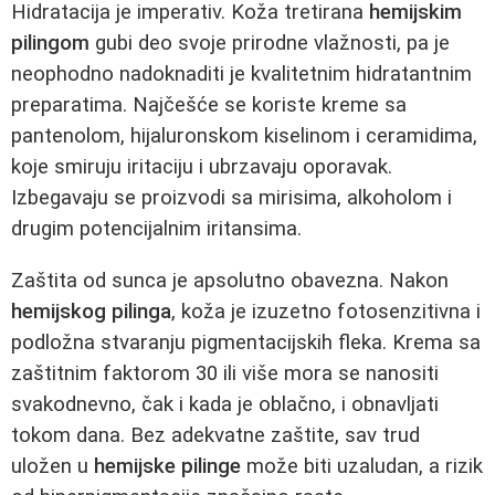
Hidratacija je imperativ. Koža tretirana
hemijskim
pilingom
gubi deo svoje prirodne vlažnosti, pa je
neophodno nadoknaditi je kvalitetnim hidratantnim
preparatima. Najčešće se koriste kreme sa
pantenolom, hijaluronskom kiselinom i ceramidima,
koje smiruju iritaciju i ubrzavaju oporavak.
Izbegavaju se proizvodi sa mirisima, alkoholom i
drugim potencijalnim iritansima.
Zaštita od sunca je apsolutno obavezna. Nakon
hemijskog pilinga
, koža je izuzetno fotosenzitivna i
podložna stvaranju pigmentacijskih fleka. Krema sa
zaštitnim faktorom 30 ili više mora se nanositi
svakodnevno, čak i kada je oblačno, i obnavljati
tokom dana. Bez adekvatne zaštite, sav trud
uložen u
hemijske pilinge
može biti uzaludan, a rizik