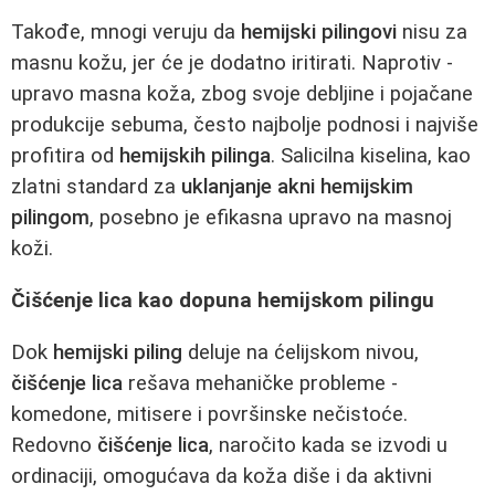
Takođe, mnogi veruju da
hemijski pilingovi
nisu za
masnu kožu, jer će je dodatno iritirati. Naprotiv -
upravo masna koža, zbog svoje debljine i pojačane
produkcije sebuma, često najbolje podnosi i najviše
profitira od
hemijskih pilinga
. Salicilna kiselina, kao
zlatni standard za
uklanjanje akni
hemijskim
pilingom
, posebno je efikasna upravo na masnoj
koži.
Čišćenje lica kao dopuna hemijskom pilingu
Dok
hemijski piling
deluje na ćelijskom nivou,
čišćenje lica
rešava mehaničke probleme -
komedone, mitisere i površinske nečistoće.
Redovno
čišćenje lica
, naročito kada se izvodi u
ordinaciji, omogućava da koža diše i da aktivni