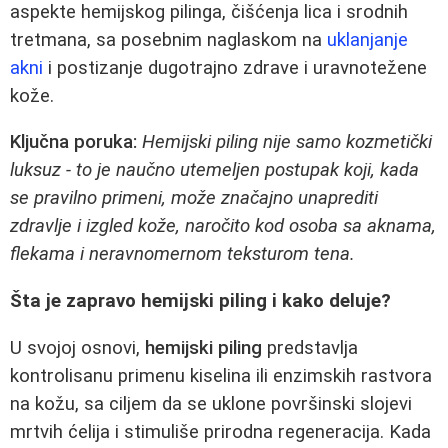
aspekte hemijskog pilinga, čišćenja lica i srodnih
tretmana, sa posebnim naglaskom na
uklanjanje
akni
i postizanje dugotrajno zdrave i uravnotežene
kože.
Ključna poruka:
Hemijski piling nije samo kozmetički
luksuz - to je naučno utemeljen postupak koji, kada
se pravilno primeni, može značajno unaprediti
zdravlje i izgled kože, naročito kod osoba sa aknama,
flekama i neravnomernom teksturom tena.
Šta je zapravo hemijski piling i kako deluje?
U svojoj osnovi,
hemijski piling
predstavlja
kontrolisanu primenu kiselina ili enzimskih rastvora
na kožu, sa ciljem da se uklone površinski slojevi
mrtvih ćelija i stimuliše prirodna regeneracija. Kada