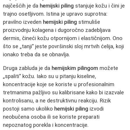
najčešćih je da
hemijski piling
stanjuje kožu i čini je
trajno osetljivom. Istina je upravo suprotna:
pravilno izveden
hemijski piling
stimuliše
proizvodnju kolagena i dugoročno zadebljava
dermis, čineći kožu otpornijom i elastičnijom. Ono
što se „tanji” jeste površinski sloj mrtvih ćelija, koji
ionako treba da se obnavlja.
Druga zabluda je da
hemijskim pilingom
možete
„spaliti” kožu. Iako su u pitanju kiseline,
koncentracije koje se koriste u profesionalnim
tretmanima pažljivo su kalibrisane kako bi izazvale
kontrolisanu, a ne destruktivnu reakciju. Rizik
postoji samo ukoliko
hemijski piling
izvodi
neobučena osoba ili se koriste preparati
nepoznatog porekla i koncentracije.