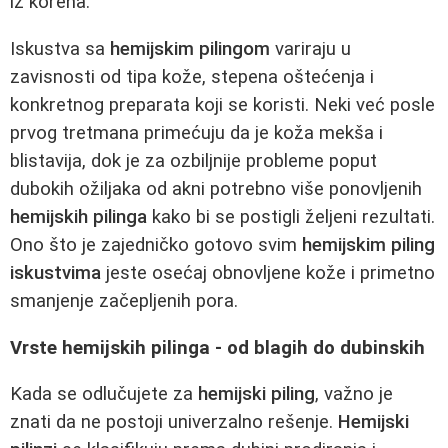
iz korena.
Iskustva sa
hemijskim pilingom
variraju u
zavisnosti od tipa kože, stepena oštećenja i
konkretnog preparata koji se koristi. Neki već posle
prvog tretmana primećuju da je koža mekša i
blistavija, dok je za ozbiljnije probleme poput
dubokih ožiljaka od akni potrebno više ponovljenih
hemijskih pilinga
kako bi se postigli željeni rezultati.
Ono što je zajedničko gotovo svim
hemijskim piling
iskustvima
jeste osećaj obnovljene kože i primetno
smanjenje začepljenih pora.
Vrste hemijskih pilinga - od blagih do dubinskih
Kada se odlučujete za
hemijski piling
, važno je
znati da ne postoji univerzalno rešenje.
Hemijski