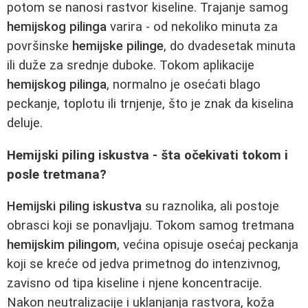
potom se nanosi rastvor kiseline. Trajanje samog
hemijskog pilinga
varira - od nekoliko minuta za
površinske
hemijske pilinge
, do dvadesetak minuta
ili duže za srednje duboke. Tokom aplikacije
hemijskog pilinga
, normalno je osećati blago
peckanje, toplotu ili trnjenje, što je znak da kiselina
deluje.
Hemijski piling iskustva - šta očekivati tokom i
posle tretmana?
Hemijski piling iskustva
su raznolika, ali postoje
obrasci koji se ponavljaju. Tokom samog tretmana
hemijskim pilingom
, većina opisuje osećaj peckanja
koji se kreće od jedva primetnog do intenzivnog,
zavisno od tipa kiseline i njene koncentracije.
Nakon neutralizacije i uklanjanja rastvora, koža