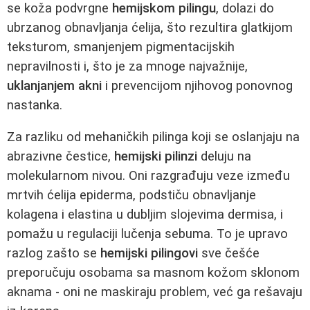
se koža podvrgne
hemijskom pilingu
, dolazi do
ubrzanog obnavljanja ćelija, što rezultira glatkijom
teksturom, smanjenjem pigmentacijskih
nepravilnosti i, što je za mnoge najvažnije,
uklanjanjem akni
i prevencijom njihovog ponovnog
nastanka.
Za razliku od mehaničkih pilinga koji se oslanjaju na
abrazivne čestice,
hemijski pilinzi
deluju na
molekularnom nivou. Oni razgrađuju veze između
mrtvih ćelija epiderma, podstiču obnavljanje
kolagena i elastina u dubljim slojevima dermisa, i
pomažu u regulaciji lučenja sebuma. To je upravo
razlog zašto se
hemijski pilingovi
sve češće
preporučuju osobama sa masnom kožom sklonom
aknama - oni ne maskiraju problem, već ga rešavaju