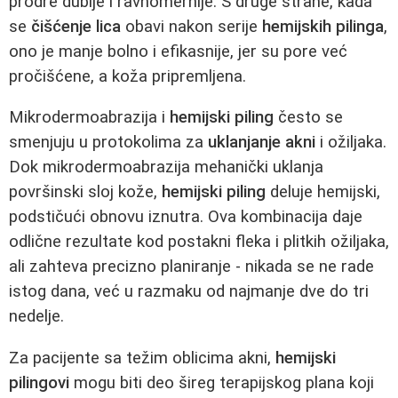
prodre dublje i ravnomernije. S druge strane, kada
se
čišćenje lica
obavi nakon serije
hemijskih pilinga
,
ono je manje bolno i efikasnije, jer su pore već
pročišćene, a koža pripremljena.
Mikrodermoabrazija i
hemijski piling
često se
smenjuju u protokolima za
uklanjanje akni
i ožiljaka.
Dok mikrodermoabrazija mehanički uklanja
površinski sloj kože,
hemijski piling
deluje hemijski,
podstičući obnovu iznutra. Ova kombinacija daje
odlične rezultate kod postakni fleka i plitkih ožiljaka,
ali zahteva precizno planiranje - nikada se ne rade
istog dana, već u razmaku od najmanje dve do tri
nedelje.
Za pacijente sa težim oblicima akni,
hemijski
pilingovi
mogu biti deo šireg terapijskog plana koji