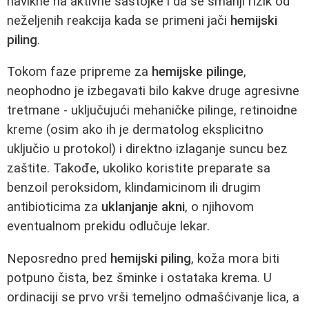
navikne na aktivne sastojke i da se smanji rizik od
neželjenih reakcija kada se primeni jači
hemijski
piling
.
Tokom faze pripreme za
hemijske pilinge
,
neophodno je izbegavati bilo kakve druge agresivne
tretmane - uključujući mehaničke pilinge, retinoidne
kreme (osim ako ih je dermatolog eksplicitno
uključio u protokol) i direktno izlaganje suncu bez
zaštite. Takođe, ukoliko koristite preparate sa
benzoil peroksidom, klindamicinom ili drugim
antibioticima za
uklanjanje akni
, o njihovom
eventualnom prekidu odlučuje lekar.
Neposredno pred
hemijski piling
, koža mora biti
potpuno čista, bez šminke i ostataka krema. U
ordinaciji se prvo vrši temeljno odmašćivanje lica, a