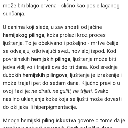
može biti blago crvena - slično kao posle laganog
sunčanja.
U danima koji slede, u zavisnosti od jačine
hemijskog pilinga
, koža prolazi kroz proces
ljuštenja. To je očekivano i poželjno - mrtve ćelije
se odvajaju, otkrivajući svež, nov sloj ispod. Kod
površinskih
hemijskih pilinga
, ljuštenje može biti
jedva vidljivo i trajati dva do tri dana. Kod srednje
dubokih
hemijskih pilingova
, ljuštenje je izraženije i
može trajati pet do sedam dana. Ključno pravilo u
ovoj fazi je:
ne dirati, ne guliti, ne trljati
. Svako
nasilno uklanjanje kože koja se ljušti može dovesti
do ožiljaka ili hiperpigmentacije.
Mnoga
hemijski piling iskustva
govore o tome da je