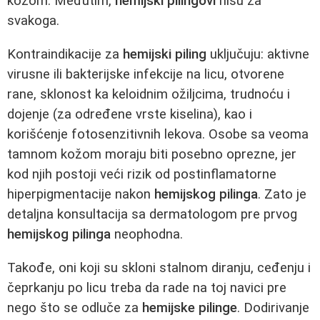
kožom. Međutim,
hemijski pilingovi
nisu za
svakoga.
Kontraindikacije za
hemijski piling
uključuju: aktivne
virusne ili bakterijske infekcije na licu, otvorene
rane, sklonost ka keloidnim ožiljcima, trudnoću i
dojenje (za određene vrste kiselina), kao i
korišćenje fotosenzitivnih lekova. Osobe sa veoma
tamnom kožom moraju biti posebno oprezne, jer
kod njih postoji veći rizik od postinflamatorne
hiperpigmentacije nakon
hemijskog pilinga
. Zato je
detaljna konsultacija sa dermatologom pre prvog
hemijskog pilinga
neophodna.
Takođe, oni koji su skloni stalnom diranju, ceđenju i
čeprkanju po licu treba da rade na toj navici pre
nego što se odluče za
hemijske pilinge
. Dodirivanje