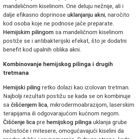
mandeličnom kiselinom. One deluju nežnije, ali i
dalje efikasno doprinose
uklanjanju akni
, naročito
kod osoba koje ne podnose jače preparate.
Hemijskim pilingom
sa mandeličnom kiselinom
postiže se i antibakterijski efekat, što je dodatni
benefit kod upalnih oblika akni.
Kombinovanje hemijskog pilinga i drugih
tretmana
Hemijski piling
retko dolazi kao izolovan tretman.
Najbolji rezultati postižu se kada se on kombinuje
sa
čišćenjem lica
, mikrodermoabrazijom, laserskim
terapijama ili odgovarajućom kućnom negom.
Čišćenje lica
pre
hemijskog pilinga
uklanja grube
nečistoće i mitesere, omogućavajući kiselini da