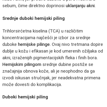
sebum, čime direktno doprinosi
uklanjanju akni
.
Srednje duboki hemijski piling
Trihlorsirćetna kiselina (TCA) u različitim
koncentracijama najčešći je izbor za srednje
duboke
hemijske pilinge
. Ovaj nivo tretmana dopire
dublje u kožu i efikasan je kod umerenih ožiljaka od
akni, izraženijih pigmentacijskih fleka i finih bora.
Hemijskim pilingom
srednje dubine postiže se
značajnija obnova kože, ali je neophodno da ga
izvodi iskusan stručnjak, jer neadekvatna primena
može dovesti do komplikacija.
Duboki hemijski piling