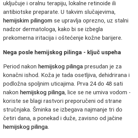
uključuje i oralnu terapiju, lokalne retinoide ili
antibiotske preparate. U takvim slučajevima,
hemijskim pilingom
se upravlja oprezno, uz stalni
nadzor dermatologa, kako bi se izbegla
prekomerna iritacija i oštećenje kožne barijere.
Nega posle hemijskog pilinga - ključ uspeha
Period nakon
hemijskog pilinga
presudan je za
konačni ishod. Koža je tada osetljiva, dehidrirana i
podložna spoljnim uticajima. Prva 24 do 48 sati
nakon
hemijskog pilinga
, lice se ne umiva vodom -
koriste se blagi rastvori preporučeni od strane
stručnjaka. Šminka se izbegava najmanje tri do
četiri dana, a ponekad i duže, zavisno od jačine
hemijskog pilinga
.