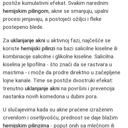
postiže kumulativni efekat. Svakim narednim
hemijskim pilingom
, akne se smanjuju, upalni
procesi jenjavaju, a postojeći ožiljci i fleke
postepeno blede.
Za
uklanjanje akni
u aktivnoj fazi, najčešće se
koriste
hemijski pilinzi
na bazi salicilne kiseline ili
kombinacije salicilne i glikolne kiseline. Salicilna
kiselina je lipofilna - što znači da se rastvara u
mastima - i može da prodre direktno u začepljene
lojne kanale. Time se postiže dvostruki efekat:
trenutno
uklanjanje akni
na površini i prevencija
nastanka novih komedona u dubini pora.
U slučajevima kada su akne praćene izraženim
crvenilom i osetljivošću, prednost se daje blažim
hemijskim pilinzima
- poput onih sa mlečnom ili