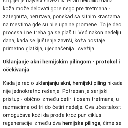
strpljenje najveći saveznik. Prvih nekoliko dana
koža može delovati gore nego pre tretmana -
zategnuta, perutava, ponekad sa sitnim krastama
na mestima gde su bile upalne promene. To je deo
procesa i ne treba ga se plašiti. Već nakon nedelju
dana, kada se ljuštenje završi, koža postaje
primetno glatkija, ujednačenija i svežija.
Uklanjanje akni hemijskim pilingom - protokol i
očekivanja
Kada je reč o
uklanjanju akni
,
hemijski piling
nikada
nije jednokratno rešenje. Potreban je serijski
pristup - obično između četiri i osam tretmana, u
razmacima od tri do četiri nedelje. Ova učestalost
omogućava koži da prođe kroz pun ciklus
regeneracije između dva
hemijska pilinga
, čime se