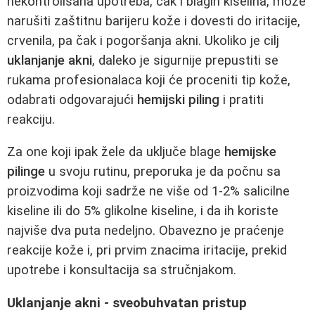
nekontrolisana upotreba, čak i blagih kiselina, može
narušiti zaštitnu barijeru kože i dovesti do iritacije,
crvenila, pa čak i pogoršanja akni. Ukoliko je cilj
uklanjanje akni
, daleko je sigurnije prepustiti se
rukama profesionalaca koji će proceniti tip kože,
odabrati odgovarajući
hemijski piling
i pratiti
reakciju.
Za one koji ipak žele da uključe blage
hemijske
pilinge
u svoju rutinu, preporuka je da počnu sa
proizvodima koji sadrže ne više od 1-2% salicilne
kiseline ili do 5% glikolne kiseline, i da ih koriste
najviše dva puta nedeljno. Obavezno je praćenje
reakcije kože i, pri prvim znacima iritacije, prekid
upotrebe i konsultacija sa stručnjakom.
Uklanjanje akni - sveobuhvatan pristup