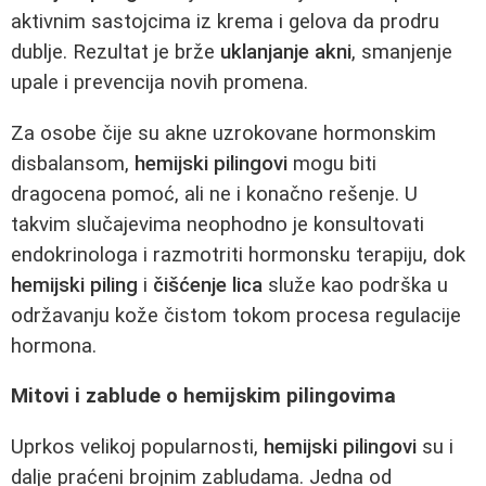
aktivnim sastojcima iz krema i gelova da prodru
dublje. Rezultat je brže
uklanjanje akni
, smanjenje
upale i prevencija novih promena.
Za osobe čije su akne uzrokovane hormonskim
disbalansom,
hemijski pilingovi
mogu biti
dragocena pomoć, ali ne i konačno rešenje. U
takvim slučajevima neophodno je konsultovati
endokrinologa i razmotriti hormonsku terapiju, dok
hemijski piling
i
čišćenje lica
služe kao podrška u
održavanju kože čistom tokom procesa regulacije
hormona.
Mitovi i zablude o hemijskim pilingovima
Uprkos velikoj popularnosti,
hemijski pilingovi
su i
dalje praćeni brojnim zabludama. Jedna od