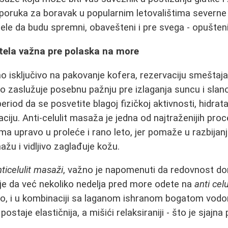
eporuka za boravak u popularnim letovalištima severne
ele da budu spremni, obavešteni i pre svega - opušteni
 tela važna pre polaska na more
 isključivo na pakovanje kofera, rezervaciju smeštaja i
o zaslužuje posebnu pažnju pre izlaganja suncu i slano
period da se posvetite blagoj fizičkoj aktivnosti, hidra
aciju. Anti-celulit masaža je jedna od najtraženijih pro
a upravo u proleće i rano leto, jer pomaže u razbijanj
žu i vidljivo zaglađuje kožu.
ticelulit masaži
, važno je napomenuti da redovnost don
 je da već nekoliko nedelja pred more odete na
anti cel
no, i u kombinaciji sa laganom ishranom bogatom vodom
postaje elastičnija, a mišići relaksiraniji - što je sjajn