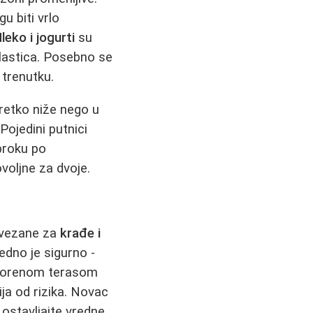
u biti vrlo
leko i jogurti
su
slastica. Posebno se
 trenutku.
eretko niže nego u
Pojedini putnici
obroku po
ovoljne za dvoje.
 vezane za
krađe i
edno je sigurno -
tvorenom terasom
ija od rizika. Novac
 ostavljajte vredne