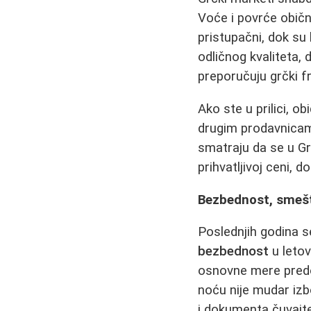
Voće i povrće običn
pristupačni, dok su
odličnog kvaliteta,
preporučuju grčki f
Ako ste u prilici, o
drugim prodavnicama,
smatraju da se u Grč
prihvatljivoj ceni, 
Bezbednost, smešt
Poslednjih godina 
bezbednost
u letov
osnovne mere pred
noću nije mudar izbo
i dokumenta čuvajte