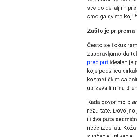
sve do detaljnih pr
smo ga svima koji ž
Zašto je priprema
Često se fokusiramo
zaboravljamo da tel
pred put
idealan je 
koje podstiču cirkul
kozmetičkim salonim
ubrzava limfnu drena
Kada govorimo o
an
rezultate. Dovoljno
ili dva puta sedmič
neće izostati. Koža 
sunčanje i plivanje.