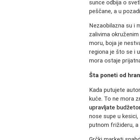
sunce odbija o svet
peščane, a u pozadin
Nezaobilazna su i 
zalivima okruženim 
moru, boja je nestv
regiona je što se i
mora ostaje prijatn
Šta poneti od hran
Kada putujete auto
kuće. To ne mora zna
upravljate budžet
nose supe u kesici,
putnom frižideru, a
Grčki marketi snabd