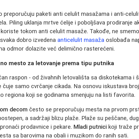
 preporučuju paketi anti celulit masažama i anti-celu
ela. Piling uklanja mrtve ćelije i poboljšava prodiranje a
 se koriste tokom anti celulit masaže. Takođe, ne smemo
- svaka dobro izvedena
anticelulit masaža
oslobađa nap
 na odmor dolazite već delimično rasterećeni.
lno mesto za letovanje prema tipu putnika
čan raspon - od živahnih letovališta sa diskotekama i š
 čuje samo cvrčanje cikada. Na osnovu iskustava broj
ko regiona koji se godinama smenjuju na listi favorita.
alom decom
često se preporučuju mesta na prvom prstu 
 postepen, a sadržaji blizu plaže. Plaže su peščane, du
 pronaći prodavnice i pekare.
Mladi putnici
koji traže p
 mesta sa barovima na obali i muzikom do ranih sati.