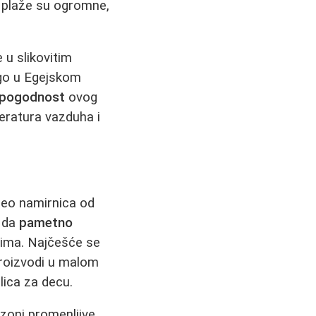
, plaže su ogromne,
u slikovitim
ego u Egejskom
 pogodnost
ovog
peratura vazduha i
deo namirnica od
e da
pametno
lima. Najčešće se
proizvodi u malom
lica za decu.
zoni promenljive.