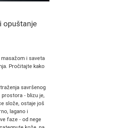
 i opuštanje
it masažom i saveta
nja. Pročitajte kako
 traženja savršenog
prostora - blizu je,
e slože, ostaje još
no, lagano i
ve faze - od nege
i zategnute kože, pa