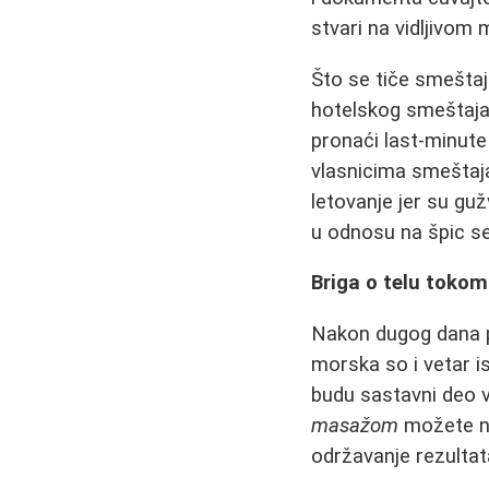
stvari na vidljivom 
Što se tiče smeštaj
hotelskog smeštaja,
pronaći last-minute
vlasnicima smeštaj
letovanje jer su gu
u odnosu na špic s
Briga o telu tokom
Nakon dugog dana p
morska so i vetar is
budu sastavni deo v
masažom
možete nas
održavanje rezultat