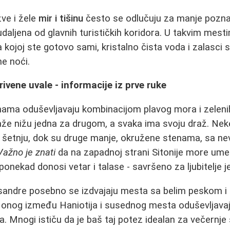
žve i žele
mir i tišinu
često se odlučuju za manje poznat
daljena od glavnih turističkih koridora. U takvim mesti
 kojoj ste gotovo sami, kristalno čista voda i zalasci 
e noći.
rivene uvale - informacije iz prve ruke
inama oduševljavaju kombinacijom plavog mora i zelen
laže nižu jedna za drugom, a svaka ima svoju draž. Nek
a šetnju, dok su druge manje, okružene stenama, sa n
Važno je znati
da na zapadnoj strani Sitonije more ume 
onekad donosi vetar i talase - savršeno za ljubitelje j
andre posebno se izdvajaju mesta sa belim peskom i
 onog između Haniotija i susednog mesta oduševljavaj
. Mnogi ističu da je baš taj potez idealan za večernje 