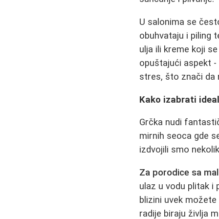
U salonima se često
obuhvataju i piling t
ulja ili kreme koji
opuštajući aspekt 
stres, što znači da
Kako izabrati idea
Grčka nudi fantasti
mirnih seoca gde se
izdvojili smo nekoli
Za porodice sa m
ulaz u vodu plitak i
blizini uvek možete
radije biraju življa