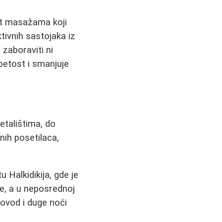
lit masažama koji
ktivnih sastojaka iz
 zaboraviti ni
etost i smanjuje
etalištima, do
nih posetilaca,
Halkidikija, gde je
ge, a u neposrednoj
rovod i duge noći