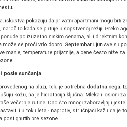
mestu.
a, iskustva pokazuju da privatni apartmani mogu biti zn
 naročito kada se putuje u sopstvenoj režiji. Preko a
 ponude po izuzetno niskim cenama, ali i direktnim k
a može se proći vrlo dobro.
Septembar i jun
sve su pop
žve manje, temperature prijatnije, a cene često niže z
ezone.
 i posle sunčanja
rovedenog na plaži, telu je potrebna
dodatna nega
. I
ušuju kožu, pa je hidratacija ključna. Mleka i losioni za
aše večernje rutine. Ono što mnogi zaboravljaju jeste
taviti i u toku leta - naprotiv, stručnjaci kažu da je t
a postignutih pre sezone.