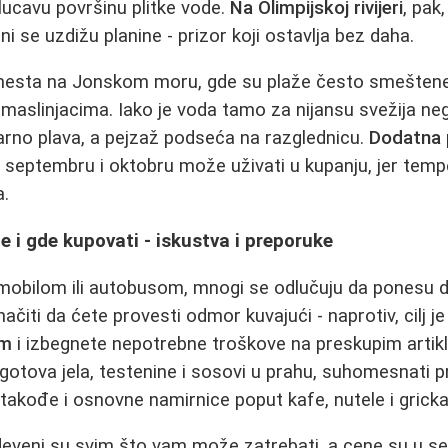
lucavu površinu plitke vode.
Na Olimpijskoj rivijeri
, pak
i se uzdižu planine - prizor koji ostavlja bez daha.
mesta na Jonskom moru, gde su plaže često smeštene 
maslinjacima. Iako je voda tamo za nijansu svežija n
arno plava, a pejzaž podseća na razglednicu.
Dodatna
 u septembru i oktobru može uživati u kupanju, jer tem
a.
e i gde kupovati - iskustva i preporuke
mobilom ili autobusom, mnogi se odlučuju da ponesu 
čiti da ćete provesti odmor kuvajući - naprotiv, cilj j
om
i izbegnete nepotrebne troškove na preskupim artik
 gotova jela, testenine i sosovi u prahu, suhomesnati 
 takođe i osnovne namirnice poput kafe, nutele i gricka
eveni su svim što vam može zatrebati, a cene su u se