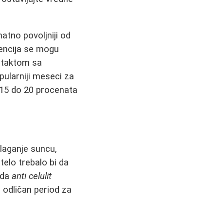
atno povoljniji od
gencija se mogu
ontaktom sa
ularniji meseci za
a 15 do 20 procenata
zlaganje suncu,
 telo trebalo bi da
 da
anti celulit
o odličan period za