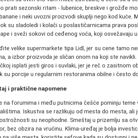
o prati sezonski ritam - lubenice, breskve i grožđe mog
 banane i neki uvozni proizvodi skuplji nego kod kuće.
M
 dok su sladoledi i kolači u poslastičarnicama prava po
rape i sveži sokovi od ceđenog voća, koji osvežavaju u
biđite velike supermarkete tipa Lidl, jer su cene tamo n
 a izbor proizvoda je sličan onom na koji ste navikli. 
koj isplati jesti giros i suvlaki, jer je reč o zasitnom 
dok su porcije u regularnim restoranima obilne i često d
aj i praktične napomene
se na forumima i među putnicima češće pominju teme
alištima. Iskustva se razlikuju od mesta do mesta, ali j
ostrožnosti su neophodne. Smeštaj u prizemlju sa o
r, bez obzira na vrućinu. Klima-uređaj je bolja investic
 na više mesta, koristite sefove kada su dostupni i ne