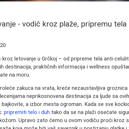
anje - vodič kroz plaže, pripremu tela
-20
kroz letovanje u Grčkoj – od pripreme tela anti-celul
ih destinacija, praktičnih informacija i wellness opušta
ate na moru.
roleće zakuca na vrata, kreće nezaustavljiva groznica
decenijama neprikosnovena destinacija za ljude sa ovih 
e bajkovite, a izbor mesta ogroman. Kada se sve kockic
k:
pripremiti telo i duh
tako da se na plaži osećate sigur
kožom. Upravo zato ćemo u ovom vodiču proći kroz s
masaže koja može biti vaš saveznik u postizanju glatke 