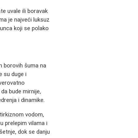
e uvale ili boravak
ma je najveći luksuz
sunca koji se polako
ih borovih šuma na
e su duge i
everovatno
da bude mirnije,
edrenja i dinamike.
 tirkiznom vodom,
u prelepim vilama i
šetnje, dok se danju