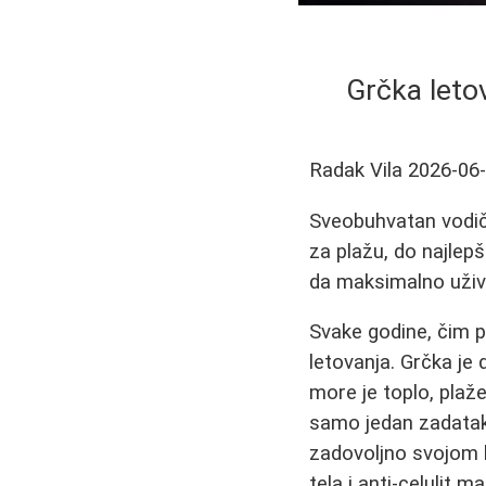
Grčka letov
Radak Vila
2026-06
Sveobuhvatan vodič 
za plažu, do najlepš
da maksimalno uživ
Svake godine, čim p
letovanja. Grčka je 
more je toplo, plaž
samo jedan zadata
zadovoljno svojom 
tela i anti-celulit 