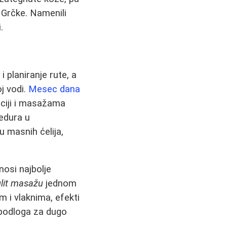
 Grčke. Namenili
.
 planiranje rute, a
j vodi.
Mesec dana
taciji i masažama
cedura u
u masnih ćelija,
osi najbolje
ulit masažu
jednom
 i vlaknima, efekti
a podloga za dugo