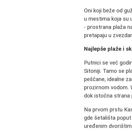
Oni koji beže od gu
u mestima koja su u
- prostrana plaža na
pretapaju u zvezdan
Najlepše plaže i sk
Putnici se već god
Sitoniji. Tamo se p
peščane, idealne z
prozirnom vodom.
dok istočna strana p
Na prvom prstu Kas
gde šetališta poput
uređenim dvorištima