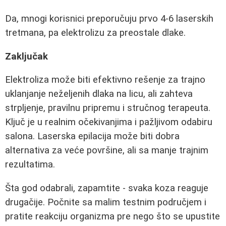
Da, mnogi korisnici preporučuju prvo 4-6 laserskih
tretmana, pa elektrolizu za preostale dlake.
Zaključak
Elektroliza može biti efektivno rešenje za trajno
uklanjanje neželjenih dlaka na licu, ali zahteva
strpljenje, pravilnu pripremu i stručnog terapeuta.
Ključ je u realnim očekivanjima i pažljivom odabiru
salona. Laserska epilacija može biti dobra
alternativa za veće površine, ali sa manje trajnim
rezultatima.
Šta god odabrali, zapamtite - svaka koza reaguje
drugačije. Počnite sa malim testnim područjem i
pratite reakciju organizma pre nego što se upustite