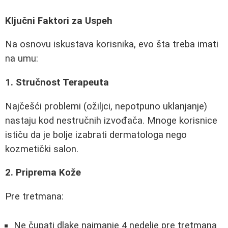
Ključni Faktori za Uspeh
Na osnovu iskustava korisnika, evo šta treba imati
na umu:
1. Stručnost Terapeuta
Najčešći problemi (ožiljci, nepotpuno uklanjanje)
nastaju kod nestručnih izvođača. Mnoge korisnice
ističu da je bolje izabrati dermatologa nego
kozmetički salon.
2. Priprema Kože
Pre tretmana:
Ne čupati dlake najmanje 4 nedelje pre tretmana