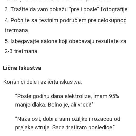
Tražite da vam pokažu "pre i posle" fotografije
Počnite sa testnim područjem pre celokupnog
tretmana
Izbegavajte salone koji obećavaju rezultate za
2-3 tretmana
Lična Iskustva
Korisnici dele različita iskustva:
"Posle godinu dana elektrolize, imam 95%
manje dlaka. Bolno je, ali vredi!"
"Nažalost, dobila sam ožiljke i rozaceu od
prejake struje. Sada tretiram posledice."