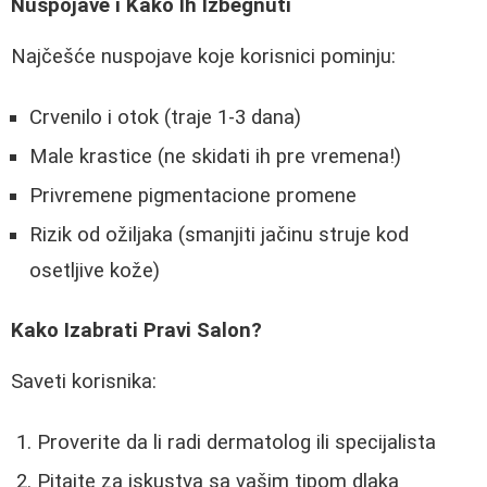
Nuspojave i Kako Ih Izbegnuti
Najčešće nuspojave koje korisnici pominju:
Crvenilo i otok (traje 1-3 dana)
Male krastice (ne skidati ih pre vremena!)
Privremene pigmentacione promene
Rizik od ožiljaka (smanjiti jačinu struje kod
osetljive kože)
Kako Izabrati Pravi Salon?
Saveti korisnika:
Proverite da li radi dermatolog ili specijalista
Pitajte za iskustva sa vašim tipom dlaka