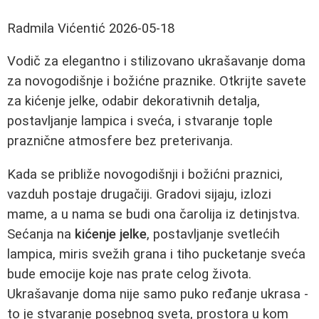
Radmila Vićentić
2026-05-18
Vodič za elegantno i stilizovano ukrašavanje doma
za novogodišnje i božićne praznike. Otkrijte savete
za kićenje jelke, odabir dekorativnih detalja,
postavljanje lampica i sveća, i stvaranje tople
praznične atmosfere bez preterivanja.
Kada se približe novogodišnji i božićni praznici,
vazduh postaje drugačiji. Gradovi sijaju, izlozi
mame, a u nama se budi ona čarolija iz detinjstva.
Sećanja na
kićenje jelke
, postavljanje svetlećih
lampica, miris svežih grana i tiho pucketanje sveća
bude emocije koje nas prate celog života.
Ukrašavanje doma nije samo puko ređanje ukrasa -
to je stvaranje posebnog sveta, prostora u kom