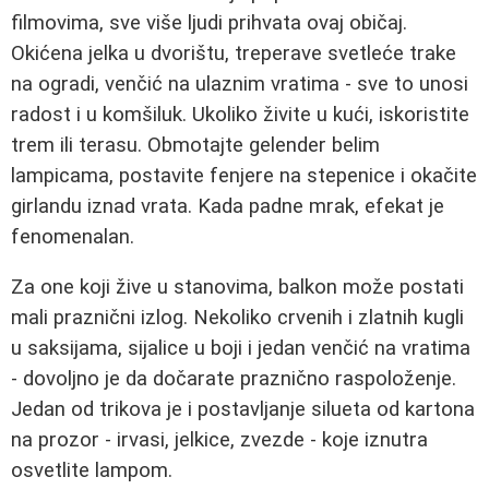
filmovima, sve više ljudi prihvata ovaj običaj.
Okićena jelka u dvorištu, treperave svetleće trake
na ogradi, venčić na ulaznim vratima - sve to unosi
radost i u komšiluk. Ukoliko živite u kući, iskoristite
trem ili terasu. Obmotajte gelender belim
lampicama, postavite fenjere na stepenice i okačite
girlandu iznad vrata. Kada padne mrak, efekat je
fenomenalan.
Za one koji žive u stanovima, balkon može postati
mali praznični izlog. Nekoliko crvenih i zlatnih kugli
u saksijama, sijalice u boji i jedan venčić na vratima
- dovoljno je da dočarate praznično raspoloženje.
Jedan od trikova je i postavljanje silueta od kartona
na prozor - irvasi, jelkice, zvezde - koje iznutra
osvetlite lampom.