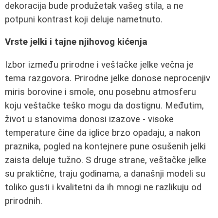
dekoracija bude produžetak vašeg stila, a ne
potpuni kontrast koji deluje nametnuto.
Vrste jelki i tajne njihovog kićenja
Izbor između prirodne i veštačke jelke večna je
tema razgovora. Prirodne jelke donose neprocenjiv
miris borovine i smole, onu posebnu atmosferu
koju veštačke teško mogu da dostignu. Međutim,
život u stanovima donosi izazove - visoke
temperature čine da iglice brzo opadaju, a nakon
praznika, pogled na kontejnere pune osušenih jelki
zaista deluje tužno. S druge strane, veštačke jelke
su praktične, traju godinama, a današnji modeli su
toliko gusti i kvalitetni da ih mnogi ne razlikuju od
prirodnih.