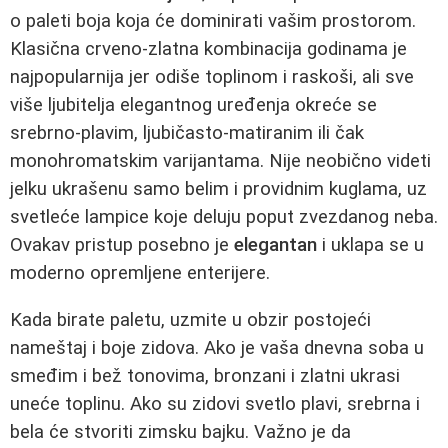
o paleti boja koja će dominirati vašim prostorom.
Klasična crveno-zlatna kombinacija godinama je
najpopularnija jer odiše toplinom i raskoši, ali sve
više ljubitelja elegantnog uređenja okreće se
srebrno-plavim, ljubičasto-matiranim ili čak
monohromatskim varijantama. Nije neobično videti
jelku ukrašenu samo belim i providnim kuglama, uz
svetleće lampice koje deluju poput zvezdanog neba.
Ovakav pristup posebno je
elegantan
i uklapa se u
moderno opremljene enterijere.
Kada birate paletu, uzmite u obzir postojeći
nameštaj i boje zidova. Ako je vaša dnevna soba u
smeđim i bež tonovima, bronzani i zlatni ukrasi
uneće toplinu. Ako su zidovi svetlo plavi, srebrna i
bela će stvoriti zimsku bajku. Važno je da