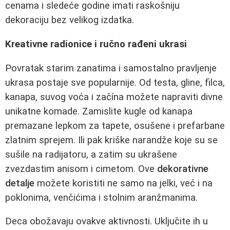
cenama i sledeće godine imati raskošniju
dekoraciju bez velikog izdatka.
Kreativne radionice i ručno rađeni ukrasi
Povratak starim zanatima i samostalno pravljenje
ukrasa postaje sve popularnije. Od testa, gline, filca,
kanapa, suvog voća i začína možete napraviti divne
unikatne komade. Zamislite kugle od kanapa
premazane lepkom za tapete, osušene i prefarbane
zlatnim sprejem. Ili pak kriške narandže koje su se
sušile na radijatoru, a zatim su ukrašene
zvezdastim anisom i cimetom. Ove
dekorativne
detalje
možete koristiti ne samo na jelki, već i na
poklonima, venčićima i stolnim aranžmanima.
Deca obožavaju ovakve aktivnosti. Uključite ih u