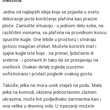
mestima
Jedna od najlepših ideja koja se pojavila u svetu
dekoracije jeste korišćenje plafona kao prazne
ploče. Zamislite situaciju - u jednom delu sobe, na
različitim visinama, sa plafona na providnom koncu
spustite kugle. One lebde u prostoru i stvaraju
gotovo magičan efekat. Možete koristiti mat i
sjajne kugle iste boje - na primer, ljubičaste ili
srebrne - i postaviti ih tako da se presijavaju na
svetlosti. Ovakav detalj izgleda izuzetno
sofisticirano i privlači poglede svakog gosta.
Takođe, jelka ne mora uvek stajati na podu. Mala
jelka na komodi, okićena jednostavnim zlatnim
ukrasima, može biti podjednako šarmantna kao i
ona velika u dnevnoj sobi. U trpezariji možete