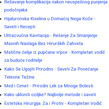
Rešavanje komplikacija nakon neuspešnog punjenja
podočnjaka
Hijaluronska Kiselina u Domaćoj Nega Kože -
Saveti i Recepti
Ultrazvučna Kavitacija - Rešenje Za Smanjenje
Masnih Naslaga Bez Hirurških Zahvata
Matične ćelije iz pupčane vrpce - Kompletan vodič
za buduće roditelje
Kako Se Ugojiti Prirodno - Saveti Za Povećanje
Telesne Težine
Med i Cimet - Prirodni Lek za Mnoge Bolesti
Kako ukloniti oziljke? Najbolje metode i saveti
Estetska Hirurgija: Za i Protiv - Kompletan Vodič