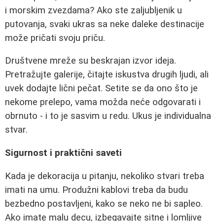
i morskim zvezdama? Ako ste zaljubljenik u
putovanja, svaki ukras sa neke daleke destinacije
može pričati svoju priču.
Društvene mreže su beskrajan izvor ideja.
Pretražujte galerije, čitajte iskustva drugih ljudi, ali
uvek dodajte lični pečat. Setite se da ono što je
nekome prelepo, vama možda neće odgovarati i
obrnuto - i to je sasvim u redu. Ukus je individualna
stvar.
Sigurnost i praktični saveti
Kada je dekoracija u pitanju, nekoliko stvari treba
imati na umu. Produžni kablovi treba da budu
bezbedno postavljeni, kako se neko ne bi sapleo.
Ako imate malu decu, izbegavajte sitne i lomljive