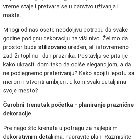
vreme staje i pretvara se u carstvo uživanja i
mašte.
Mnogi od nas osete neodoljivu potrebu da svake
godine podignu dekoraciju na viši nivo. Želimo da
prostor bude
stilizovano
uređen, ali istovremeno
zadrži toplinu i duh praznika. Postavlja se pitanje -
kako ukrasiti dom tako da odiše elegancijom, a da
ne podlegnemo preterivanju? Kako spojiti lepotu sa
merom i stvoriti ambijent u kom svaki detalj ima
svoje mesto?
Čarobni trenutak početka - planiranje praznične
dekoracije
Pre nego što krenete u potragu za najlepšim
dekorativnim detaljima
, napravite plan. Razmislite