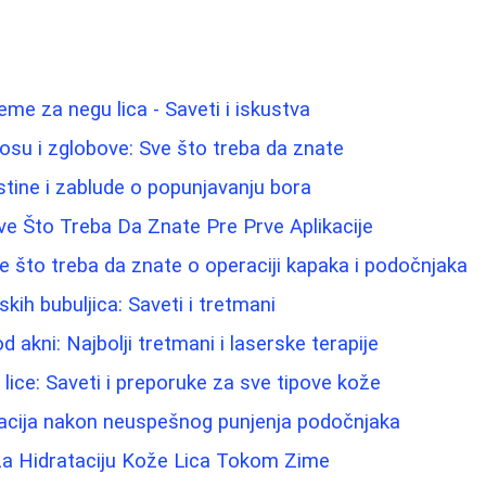
reme za negu lica - Saveti i iskustva
osu i zglobove: Sve što treba da znate
 Istine i zablude o popunjavanju bora
e Što Treba Da Znate Pre Prve Aplikacije
ve što treba da znate o operaciji kapaka i podočnjaka
ih bubuljica: Saveti i tretmani
d akni: Najbolji tretmani i laserske terapije
 lice: Saveti i preporuke za sve tipove kože
acija nakon neuspešnog punjenja podočnjaka
 za Hidrataciju Kože Lica Tokom Zime