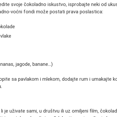
edite svoje čokoladno iskustvo, isprobajte neki od uku
dno-voćni fondi može postati prava poslastica:
okolade
avlake
nanas, jagode, banane...)
opite sa pavlakom i mlekom, dodajte rum i umakajte 
.
li je uživate sami, u društvu ili uz omiljeni film, čoko