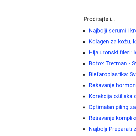
Pročitajte i...
Najbolji serumi i k
Kolagen za kožu, k
Hijaluronski fileri:
Botox Tretman - Sv
Blefaroplastika: S
Rešavanje hormonsk
Korekcija ožiljaka o
Optimalan piling za
Rešavanje komplik
Najbolji Preparati