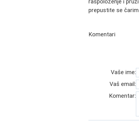
raspoloženje i pruži
prepustite se čarim
Komentari
Vaše ime:
Vaš email:
Komentar: