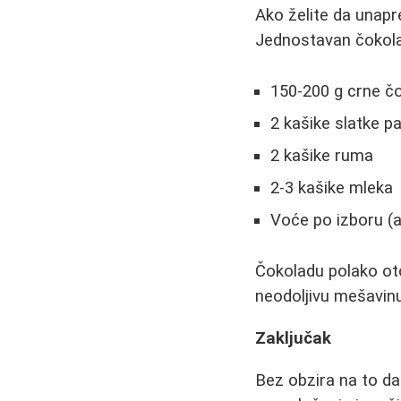
Ako želite da unapr
Jednostavan čokola
150-200 g crne č
2 kašike slatke p
2 kašike ruma
2-3 kašike mleka
Voće po izboru (a
Čokoladu polako ot
neodoljivu mešavinu
Zaključak
Bez obzira na to da 