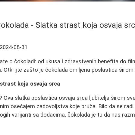
okolada - Slatka strast koja osvaja sr
2024-08-31
ate o čokoladi: od ukusa i zdravstvenih benefita do film
a. Otkrijte zašto je čokolada omiljena poslastica širom
strast koja osvaja srca
? Ova slatka poslastica osvaja srca ljubitelja širom s
im osećajem zadovoljstva koje pruža. Bilo da se radi 
mnogih varijanti sa dodacima, čokolada je tu da nas raz