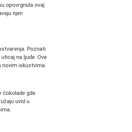
 su opovrgnula ovaj
avaju njen
ostvarenja. Poznati
uticaj na ljude. Ove
a novim iskustvima.
e čokolade gde
ružaju uvid u
sima.