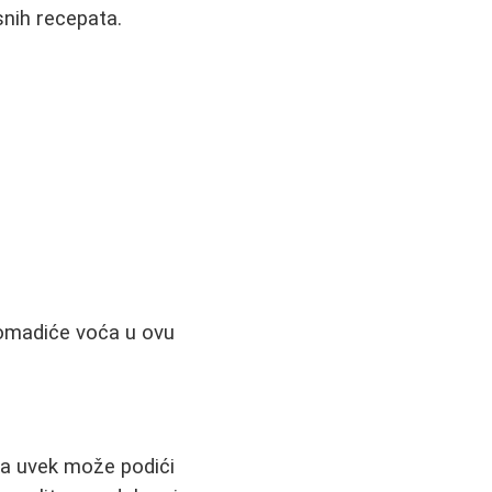
snih recepata.
komadiće voća u ovu
lada uvek može podići