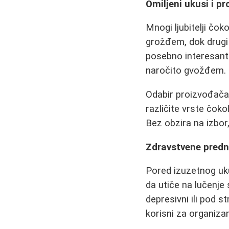
Omiljeni ukusi i p
Mnogi ljubitelji čo
grožđem, dok drugi 
posebno interesant
naročito gvožđem.
Odabir proizvođača 
različite vrste čok
Bez obzira na izbor
Zdravstvene predn
Pored izuzetnog uku
da utiče na lučenje
depresivni ili pod 
korisni za organiza