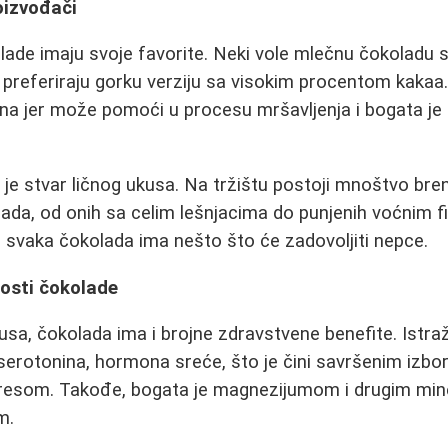
roizvođači
kolade imaju svoje favorite. Neki vole mlečnu čokoladu 
preferiraju gorku verziju sa visokim procentom kakaa
na jer može pomoći u procesu mršavljenja i bogata je 
je stvar ličnog ukusa. Na tržištu postoji mnoštvo bre
olada, od onih sa celim lešnjacima do punjenih voćnim f
, svaka čokolada ima nešto što će zadovoljiti nepce.
osti čokolade
sa, čokolada ima i brojne zdravstvene benefite. Istra
 serotonina, hormona sreće, što je čini savršenim iz
stresom. Takođe, bogata je magnezijumom i drugim mine
m.