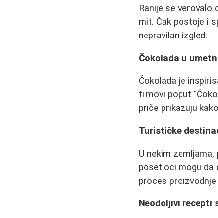
Ranije se verovalo d
mit. Čak postoje i 
nepravilan izgled.
Čokolada u umetno
Čokolada je inspiri
filmovi poput "Čokol
priče prikazuju kak
Turističke destinac
U nekim zemljama, 
posetioci mogu da d
proces proizvodnje 
Neodoljivi recepti