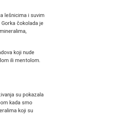
sa lešnicima i suvim
. Gorka čokolada je
mineralima,
ndova koji nude
ilom ili mentolom.
živanja su pokazala
borom kada smo
ralima koji su