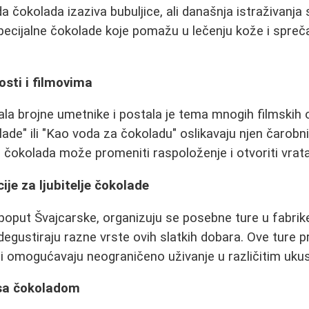
a čokolada izaziva bubuljice, ali današnja istraživanja
specijalne čokolade koje pomažu u lečenju kože i spreč
sti i filmovima
sala brojne umetnike i postala je tema mnogih filmskih 
ade" ili "Kao voda za čokoladu" oslikavaju njen čarobni 
o čokolada može promeniti raspoloženje i otvoriti vrat
ije za ljubitelje čokolade
poput Švajcarske, organizuju se posebne ture u fabrik
egustiraju razne vrste ovih slatkih dobara. Ove ture p
i omogućavaju neograničeno uživanje u različitim uku
 sa čokoladom