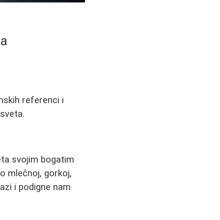
ca
skih referenci i
 sveta.
veta svojim bogatim
o mlečnoj, gorkoj,
mazi i podigne nam