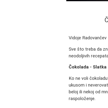
Č
Vidoje Radovančev
Sve što treba da zn
neodoljivih recepat
Čokolada - Slatka 
Ko ne voli čokoladu
ukusom i neverovatn
beloj ili nekoj od 
raspoloženje.