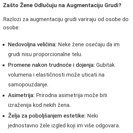
Zašto Žene Odlučuju na Augmentaciju Grudi?
Razlozi za augmentaciju grudi variraju od osobe do
osobe:
Nedovoljna veličina:
Neke žene osećaju da im
grudi nisu proporcionalne telu.
Promene nakon trudnoće i dojenja:
Gubitak
volumena i elastičnosti može uticati na
samopouzdanje.
Asimetrija:
Prirodna asimetrija može biti
izraženija kod nekih žena.
Želja za poboljšanjem estetike:
Neki
jednostavno žele izgled koji im više odgovara.