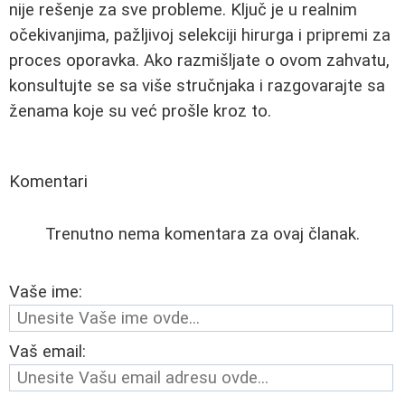
nije rešenje za sve probleme. Ključ je u realnim
očekivanjima, pažljivoj selekciji hirurga i pripremi za
proces oporavka. Ako razmišljate o ovom zahvatu,
konsultujte se sa više stručnjaka i razgovarajte sa
ženama koje su već prošle kroz to.
Komentari
Trenutno nema komentara za ovaj članak.
Vaše ime:
Vaš email: