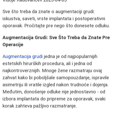
Sve što treba da znate o augmentaciji grudi:
iskustva, saveti, vrste implantata i postoperativni
oporavak. Pročitajte pre nego što donesete odluku.
Augmentacija Grudi: Sve Što Treba da Znate Pre
Operacije
Augmentacija grudi
jedna je od najpopularnijih
estetskih hirurških procedura, ali i jedna od
najkontroverznijih. Mnoge žene razmatraju ovaj
zahvat kako bi poboljšale samopouzdanje, ispravile
asimetriju ili vratile izgled nakon trudnoće i dojenja.
Međutim, donošenje odluke nije jednostavno - od
izbora implantata do pripreme za oporavak, svaki
korak zahteva pažljivo razmatranje.