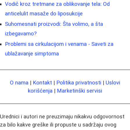
Vodič kroz tretmane za oblikovanje tela: Od
anticelulit masaže do liposukcije
Suhomesnati proizvodi: Šta volimo, a šta
izbegavamo?
Problemi sa cirkulacijom i venama - Saveti za
ublažavanje simptoma
O nama
|
Kontakt
|
Politika privatnosti
|
Uslovi
korišćenja
|
Marketinški servisi
Urednici i autori ne preuzimaju nikakvu odgovornost
za bilo kakve greške ili propuste u sadržaju ovog