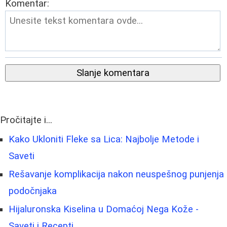
Komentar:
Slanje komentara
Pročitajte i...
Kako Ukloniti Fleke sa Lica: Najbolje Metode i
Saveti
Rešavanje komplikacija nakon neuspešnog punjenja
podočnjaka
Hijaluronska Kiselina u Domaćoj Nega Kože -
Saveti i Recepti