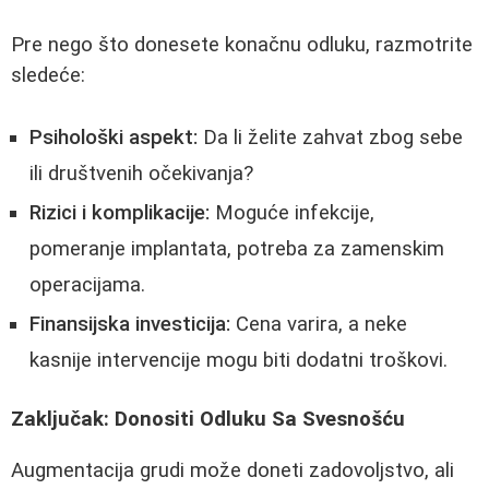
Pre nego što donesete konačnu odluku, razmotrite
sledeće:
Psihološki aspekt:
Da li želite zahvat zbog sebe
ili društvenih očekivanja?
Rizici i komplikacije:
Moguće infekcije,
pomeranje implantata, potreba za zamenskim
operacijama.
Finansijska investicija:
Cena varira, a neke
kasnije intervencije mogu biti dodatni troškovi.
Zaključak: Donositi Odluku Sa Svesnošću
Augmentacija grudi može doneti zadovoljstvo, ali