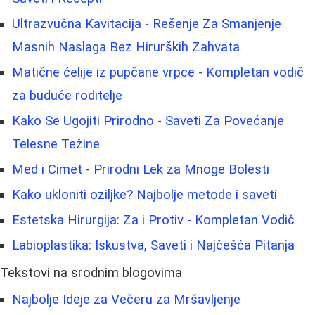
Ultrazvučna Kavitacija - Rešenje Za Smanjenje
Masnih Naslaga Bez Hirurških Zahvata
Matične ćelije iz pupčane vrpce - Kompletan vodič
za buduće roditelje
Kako Se Ugojiti Prirodno - Saveti Za Povećanje
Telesne Težine
Med i Cimet - Prirodni Lek za Mnoge Bolesti
Kako ukloniti oziljke? Najbolje metode i saveti
Estetska Hirurgija: Za i Protiv - Kompletan Vodič
Labioplastika: Iskustva, Saveti i Najčešća Pitanja
Tekstovi na srodnim blogovima
Najbolje Ideje za Večeru za Mršavljenje