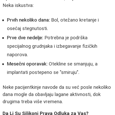
Neka iskustva:
Prvih nekoliko dana:
Bol, otežano kretanje i
osećaj stegnutosti.
Prve dve nedelje:
Potrebna je podrška
specijalnog grudnjaka i izbegavanje fizičkih
naporova.
Mesečni oporavak:
Otekline se smanjuju, a
implantati postepeno se "smiruju".
Neke pacijentkinje navode da su već posle nekoliko
dana mogle da obavljaju lagane aktivnosti, dok
drugima treba više vremena.
Da Li Su Silikoni Prava Odluka za Vas?