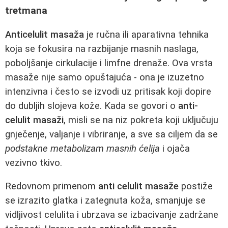
tretmana
Anticelulit masaža
je ručna ili aparativna tehnika
koja se fokusira na razbijanje masnih naslaga,
poboljšanje cirkulacije i limfne drenaže. Ova vrsta
masaže nije samo opuštajuća - ona je izuzetno
intenzivna i često se izvodi uz pritisak koji dopire
do dubljih slojeva kože. Kada se govori o
anti-
celulit masaži
, misli se na niz pokreta koji uključuju
gnječenje, valjanje i vibriranje, a sve sa ciljem da se
podstakne metabolizam masnih ćelija
i ojača
vezivno tkivo.
Redovnom primenom
anti celulit masaže
postiže
se izrazito glatka i zategnuta koža, smanjuje se
vidljivost celulita i ubrzava se izbacivanje zadržane