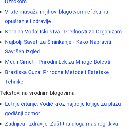
Uzrokom
Vrste masaža i njihovi blagotvorni efekti na
opuštanje i zdravlje
Koralna Voda: Iskustva i Prednosti za Organizam
Najbolji Saveti za Šminkanje - Kako Napraviti
Savršen Izgled
Med i Cimet - Prirodni Lek za Mnoge Bolesti
Brazilska Guza: Prirodne Metode i Estetske
Tehnike
Tekstovi na srodnim blogovima
Letnje čitanje: Vodič kroz najbolje knjige za plažu i
godišnji odmor
Zadnjica i zdravlje: Zaštitna uloga masnog tkiva i