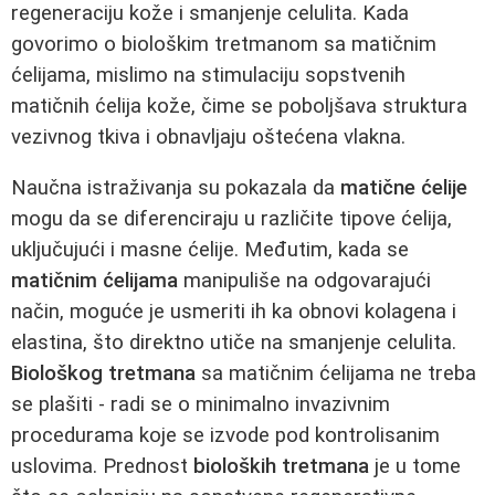
regeneraciju kože i smanjenje celulita. Kada
govorimo o biološkim tretmanom sa matičnim
ćelijama, mislimo na stimulaciju sopstvenih
matičnih ćelija kože, čime se poboljšava struktura
vezivnog tkiva i obnavljaju oštećena vlakna.
Naučna istraživanja su pokazala da
matične ćelije
mogu da se diferenciraju u različite tipove ćelija,
uključujući i masne ćelije. Međutim, kada se
matičnim ćelijama
manipuliše na odgovarajući
način, moguće je usmeriti ih ka obnovi kolagena i
elastina, što direktno utiče na smanjenje celulita.
Biološkog tretmana
sa matičnim ćelijama ne treba
se plašiti - radi se o minimalno invazivnim
procedurama koje se izvode pod kontrolisanim
uslovima. Prednost
bioloških tretmana
je u tome