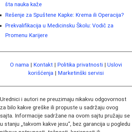
šta nauka kaže
Rešenje za Spuštene Kapke: Krema ili Operacija?
Prekvalifikacija u Medicinsku Školu: Vodič za
Promenu Karijere
O nama
|
Kontakt
|
Politika privatnosti
|
Uslovi
korišćenja
|
Marketinški servisi
Urednici i autori ne preuzimaju nikakvu odgovornost
za bilo kakve greške ili propuste u sadržaju ovog
sajta. Informacije sadržane na ovom sajtu pružaju se
u stanju „takvom kakve jesu“, bez garancija u pogledu