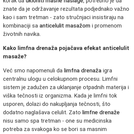
korak da
ukloniti masne naslage
, potrebno je da
znate da je održavanje rezultata podjednako važno
kao i sam tretman - zato stručnjaci insistiraju na
kombinaciji sa
anticelulit masažom
i promenom
životnih navika.
Kako limfna drenaža pojačava efekat anticelulit
masaže?
Već smo napomenuli da
limfna drenaža
igra
centralnu ulogu u celokupnom procesu. Limfni
sistem je zadužen za uklanjanje otpadnih materija i
viška tečnosti iz organizma. Kada je limfni tok
usporen, dolazi do nakupljanja tečnosti, što
dodatno naglašava celulit. Zato
limfne drenaže
nisu samo spa tretman - one su medicinska
potreba za svakoga ko se bori sa masnim