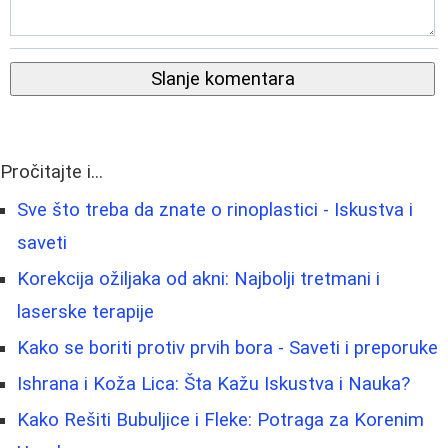
Slanje komentara
Pročitajte i...
Sve što treba da znate o rinoplastici - Iskustva i
saveti
Korekcija ožiljaka od akni: Najbolji tretmani i
laserske terapije
Kako se boriti protiv prvih bora - Saveti i preporuke
Ishrana i Koža Lica: Šta Kažu Iskustva i Nauka?
Kako Rešiti Bubuljice i Fleke: Potraga za Korenim