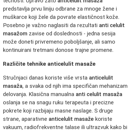
tečnosti. Upravo zato
anticelulit masaža
predstavlja prvu liniju odbrane za mnoge žene i
muškarce koji žele da povrate elastičnost kože.
Posebno je važno naglasiti da rezultati
anti celulit
masažom
zavise od doslednosti - jedna sesija
može doneti privremeno poboljšanje, ali samo
kontinuirani tretmani donose trajne promene.
Različite tehnike anticelulit masaže
Stručnjaci danas koriste više vrsta
anticelulit
masaža
, a svaka od njih ima specifičan mehanizam
delovanja. Klasična manualna
anti celulit masaža
oslanja se na snagu ruku terapeuta i precizne
pokrete koji razbijaju masne naslage. S druge
strane, aparativne
anticelulit masaže
koriste
vakuum, radiofrekventne talase ili ultrazvuk kako bi