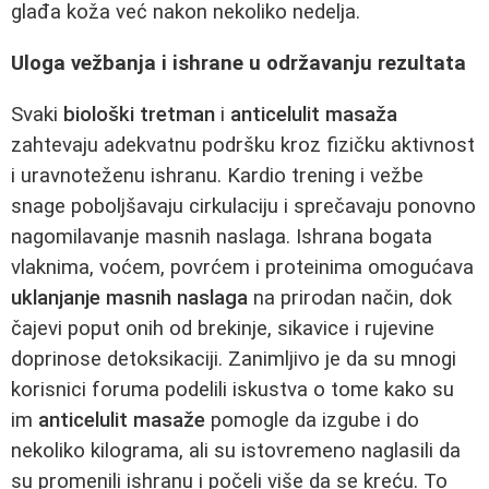
glađa koža već nakon nekoliko nedelja.
Uloga vežbanja i ishrane u održavanju rezultata
Svaki
biološki tretman
i
anticelulit masaža
zahtevaju adekvatnu podršku kroz fizičku aktivnost
i uravnoteženu ishranu. Kardio trening i vežbe
snage poboljšavaju cirkulaciju i sprečavaju ponovno
nagomilavanje masnih naslaga. Ishrana bogata
vlaknima, voćem, povrćem i proteinima omogućava
uklanjanje masnih naslaga
na prirodan način, dok
čajevi poput onih od brekinje, sikavice i rujevine
doprinose detoksikaciji. Zanimljivo je da su mnogi
korisnici foruma podelili iskustva o tome kako su
im
anticelulit masaže
pomogle da izgube i do
nekoliko kilograma, ali su istovremeno naglasili da
su promenili ishranu i počeli više da se kreću. To