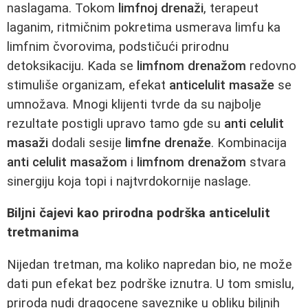
naslagama. Tokom
limfnoj drenaži
, terapeut
laganim, ritmičnim pokretima usmerava limfu ka
limfnim čvorovima, podstičući prirodnu
detoksikaciju. Kada se
limfnom drenažom
redovno
stimuliše organizam, efekat
anticelulit masaže
se
umnožava. Mnogi klijenti tvrde da su najbolje
rezultate postigli upravo tamo gde su
anti celulit
masaži
dodali sesije
limfne drenaže
. Kombinacija
anti celulit masažom
i
limfnom drenažom
stvara
sinergiju koja topi i najtvrdokornije naslage.
Biljni čajevi kao prirodna podrška anticelulit
tretmanima
Nijedan tretman, ma koliko napredan bio, ne može
dati pun efekat bez podrške iznutra. U tom smislu,
priroda nudi dragocene saveznike u obliku biljnih