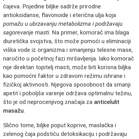
čajeva. Pojedine biljke sadrže prirodne
antioksidanse, flavonoide i eterična ulja koja
pomažu u ubrzavanju metabolizma i podržavaju
sagorevanje masti
. Na primer, komorač ima blaga
diuretička svojstva, što može pomoći u eliminaciji
viška vode iz organizma i smanjenju telesne mase,
naročito u početnoj fazi mršavljenja. Iako komorač
nije direktan topitelj masti, može biti korisna biljka
kao pomoćni faktor u zdravom režimu ishrane i
fizičkoj aktivnosti. Njegova sposobnost da smanji
apetit i poboljša varenje održava optimalnu težinu,
što je od neprocenjivog značaja za
anticelulit
masažu
.
Slično tome, biljke poput koprive, maslačka i
zelenog čaja podstiču detoksikaciju i podržavaju