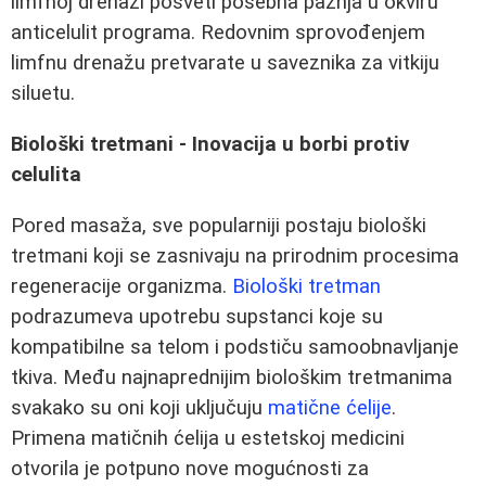
limfnoj drenaži posveti posebna pažnja u okviru
anticelulit programa. Redovnim sprovođenjem
limfnu drenažu pretvarate u saveznika za vitkiju
siluetu.
Biološki tretmani - Inovacija u borbi protiv
celulita
Pored masaža, sve popularniji postaju biološki
tretmani koji se zasnivaju na prirodnim procesima
regeneracije organizma.
Biološki tretman
podrazumeva upotrebu supstanci koje su
kompatibilne sa telom i podstiču samoobnavljanje
tkiva. Među najnaprednijim biološkim tretmanima
svakako su oni koji uključuju
matične ćelije
.
Primena matičnih ćelija u estetskoj medicini
otvorila je potpuno nove mogućnosti za