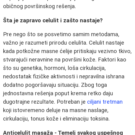
običnog površinskog rešenja.
Šta je zapravo celulit i zašto nastaje?
Pre nego što se posvetimo samim metodama,
važno je razumeti prirodu celulita. Celulit nastaje
kada potkožne masne ćelije pritiskaju vezivno tkivo,
stvarajući neravnine na površini kože. Faktori kao
što su genetika, hormoni, loša cirkulacija,
nedostatak fizičke aktivnosti i nepravilna ishrana
dodatno pogoršavaju situaciju. Zbog toga
jednostavna rešenja poput krema retko daju
dugotrajne rezultate. Potreban je
ciljani tretman
koji istovremeno deluje na masne naslage,
cirkulaciju, tonus kože i eliminaciju toksina.
Anticelulit masaža - Temelj svakog uspešnog