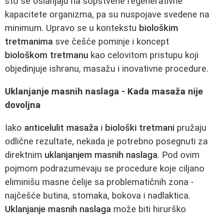
što se oslanjaju na sopstvene regenerativne
kapacitete organizma, pa su nuspojave svedene na
minimum. Upravo se u kontekstu
biološkim
tretmanima
sve češće pominje i koncept
biološkom tretmanu
kao celovitom pristupu koji
objedinjuje ishranu, masažu i inovativne procedure.
Uklanjanje masnih naslaga - Kada masaža nije
dovoljna
Iako
anticelulit masaža
i
biološki tretmani
pružaju
odlične rezultate, nekada je potrebno posegnuti za
direktnim
uklanjanjem masnih naslaga
. Pod ovim
pojmom podrazumevaju se procedure koje ciljano
eliminišu masne ćelije sa problematičnih zona -
najčešće butina, stomaka, bokova i nadlaktica.
Uklanjanje masnih naslaga
može biti hirurško