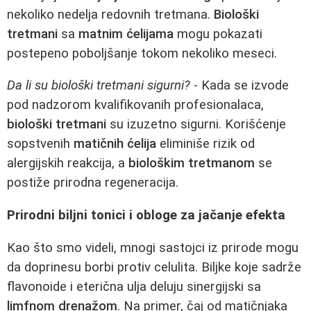
nekoliko nedelja redovnih tretmana.
Biološki
tretmani
sa
matnim ćelijama
mogu pokazati
postepeno poboljšanje tokom nekoliko meseci.
Da li su biološki tretmani sigurni?
- Kada se izvode
pod nadzorom kvalifikovanih profesionalaca,
biološki tretmani
su izuzetno sigurni. Korišćenje
sopstvenih
matičnih ćelija
eliminiše rizik od
alergijskih reakcija, a
biološkim tretmanom
se
postiže prirodna regeneracija.
Prirodni biljni tonici i obloge za jačanje efekta
Kao što smo videli, mnogi sastojci iz prirode mogu
da doprinesu borbi protiv celulita. Biljke koje sadrže
flavonoide i eterična ulja deluju sinergijski sa
limfnom drenažom
. Na primer, čaj od matičnjaka