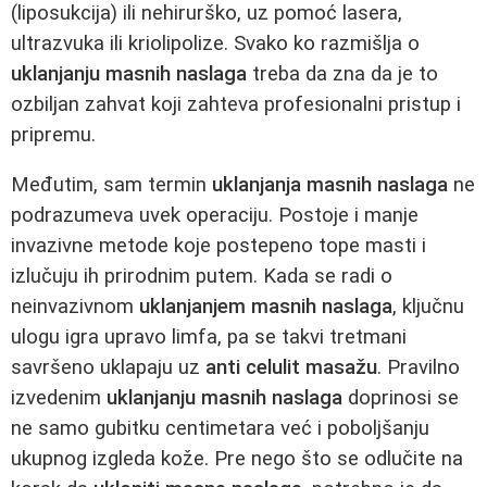
(liposukcija) ili nehirurško, uz pomoć lasera,
ultrazvuka ili kriolipolize. Svako ko razmišlja o
uklanjanju masnih naslaga
treba da zna da je to
ozbiljan zahvat koji zahteva profesionalni pristup i
pripremu.
Međutim, sam termin
uklanjanja masnih naslaga
ne
podrazumeva uvek operaciju. Postoje i manje
invazivne metode koje postepeno tope masti i
izlučuju ih prirodnim putem. Kada se radi o
neinvazivnom
uklanjanjem masnih naslaga
, ključnu
ulogu igra upravo limfa, pa se takvi tretmani
savršeno uklapaju uz
anti celulit masažu
. Pravilno
izvedenim
uklanjanju masnih naslaga
doprinosi se
ne samo gubitku centimetara već i poboljšanju
ukupnog izgleda kože. Pre nego što se odlučite na