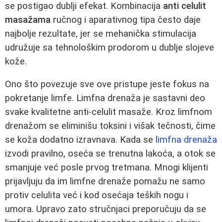
se postigao dublji efekat. Kombinacija
anti celulit
masažama
ručnog i aparativnog tipa često daje
najbolje rezultate, jer se mehanička stimulacija
udružuje sa tehnološkim prodorom u dublje slojeve
kože.
Ono što povezuje sve ove pristupe jeste fokus na
pokretanje limfe. Limfna drenaža je sastavni deo
svake kvalitetne anti-celulit masaže. Kroz limfnom
drenažom se eliminišu toksini i višak tečnosti, čime
se koža dodatno izravnava. Kada se
limfna drenaža
izvodi pravilno, oseća se trenutna lakoća, a otok se
smanjuje već posle prvog tretmana. Mnogi klijenti
prijavljuju da im limfne drenaže pomažu ne samo
protiv celulita već i kod osećaja teških nogu i
umora. Upravo zato stručnjaci preporučuju da se