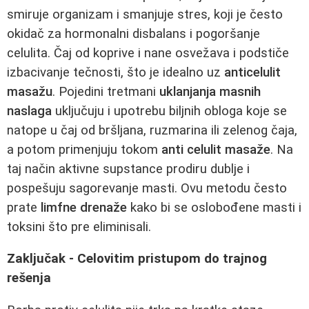
smiruje organizam i smanjuje stres, koji je često
okidač za hormonalni disbalans i pogoršanje
celulita. Čaj od koprive i nane osvežava i podstiče
izbacivanje tečnosti, što je idealno uz
anticelulit
masažu
. Pojedini tretmani
uklanjanja masnih
naslaga
uključuju i upotrebu biljnih obloga koje se
natope u čaj od bršljana, ruzmarina ili zelenog čaja,
a potom primenjuju tokom
anti celulit masaže
. Na
taj način aktivne supstance prodiru dublje i
pospešuju sagorevanje masti. Ovu metodu često
prate
limfne drenaže
kako bi se oslobođene masti i
toksini što pre eliminisali.
Zaključak - Celovitim pristupom do trajnog
rešenja