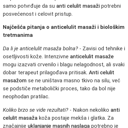
samo potvrđuje da su
anti celulit masaži
potrebni
posvećenost i celovit pristup.
Najčešća pitanja o anticelulit masaži i biološkim
tretmanima
Da li je anticelulit masaža bolna?
- Zavisi od tehnike i
osetljivosti kože. Intenzivne
anticelulit masaže
mogu izazvati crvenilo i blagu nelagodnost, ali svaki
dobar terapeut prilagođava pritisak.
Anti celulit
masažom
se ne uništava masno tkivo na silu, već
se podstiče metabolički proces, tako da bol nije
neophodan pratilac.
Koliko brzo se vide rezultati?
- Nakon nekoliko
anti
celulit masaža
koža postaje mekša i glatka. Za
značajnije
uklanjanje masnih naslaga
potrebno je