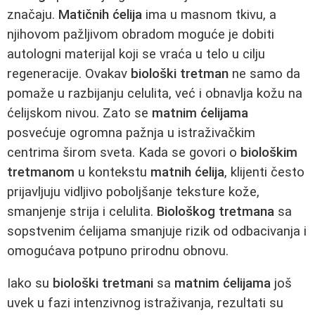
značaju.
Matičnih ćelija
ima u masnom tkivu, a
njihovom pažljivom obradom moguće je dobiti
autologni materijal koji se vraća u telo u cilju
regeneracije. Ovakav
biološki tretman
ne samo da
pomaže u razbijanju celulita, već i obnavlja kožu na
ćelijskom nivou. Zato se
matnim ćelijama
posvećuje ogromna pažnja u istraživačkim
centrima širom sveta. Kada se govori o
biološkim
tretmanom
u kontekstu
matnih ćelija
, klijenti često
prijavljuju vidljivo poboljšanje teksture kože,
smanjenje strija i celulita.
Biološkog tretmana
sa
sopstvenim ćelijama smanjuje rizik od odbacivanja i
omogućava potpuno prirodnu obnovu.
Iako su
biološki tretmani
sa
matnim ćelijama
još
uvek u fazi intenzivnog istraživanja, rezultati su