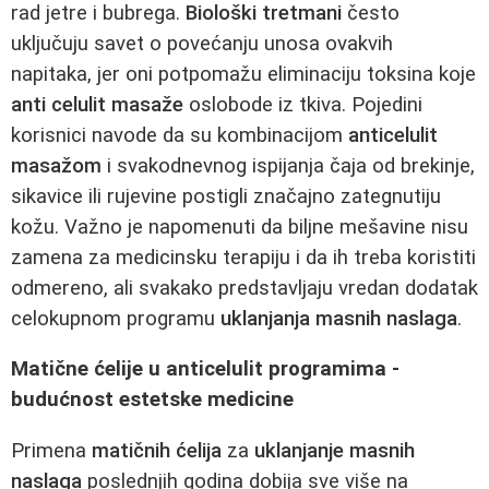
rad jetre i bubrega.
Biološki tretmani
često
uključuju savet o povećanju unosa ovakvih
napitaka, jer oni potpomažu eliminaciju toksina koje
anti celulit masaže
oslobode iz tkiva. Pojedini
korisnici navode da su kombinacijom
anticelulit
masažom
i svakodnevnog ispijanja čaja od brekinje,
sikavice ili rujevine postigli značajno zategnutiju
kožu. Važno je napomenuti da biljne mešavine nisu
zamena za medicinsku terapiju i da ih treba koristiti
odmereno, ali svakako predstavljaju vredan dodatak
celokupnom programu
uklanjanja masnih naslaga
.
Matične ćelije u anticelulit programima -
budućnost estetske medicine
Primena
matičnih ćelija
za
uklanjanje masnih
naslaga
poslednjih godina dobija sve više na