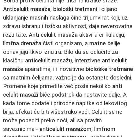
Borba protiv celulita nije trka na kratke staze.
Anticelulit masaža
,
biološki tretmani
i ciljano
uklanjanje masnih naslaga
čine trijumvirat koji, uz
zdravu ishranu i fizičku aktivnost, daje neverovatne
rezultate.
Anti celulit masaža
aktivira cirkulaciju,
limfna drenaža
čisti organizam, a
matne ćelije
obnavljaju tkivo iznutra. Bilo da se odlučite za
klasičnu
anticelulit masažu
, intenzivne
anticelulit
masaže
aparatima, ili inovativne
biološke tretmane
sa
matnim ćelijama
, važno je da ostanete dosledni.
Promene koje primetite već posle nekoliko
anti
celulit masaži
biće podstrek da nastavite dalje. A
kada tome dodate i prirodne napitke od lekovitog
bilja, efekat će biti višestruko veći. Celulit se ne
može pobediti preko noći, ali sa pravim
saveznicima -
anticelulit masažom
,
limfnom