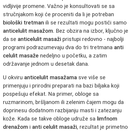
vidljivije promene. Važno je konsultovati se sa
stručnjakom koji će proceniti da li je potreban
biološki tretman
ili se rezultati mogu postići samo
anticelulit masažom
. Bez obzira na izbor, ključno je
da se
anticelulit masaži
pristupi redovno - najbolji
programi podrazumevaju dva do tri tretmana
anti
celulit masaže
nedeljno u početku, a zatim
održavanje jednom u desetak dana.
U okviru
anticelulit masažama
sve više se
primenjuju i prirodni preparati na bazi biljaka koji
pospešuju efekat. Na primer, obloge sa
ruzmarinom, bršljanom ili zelenim čajem mogu da
doprinesu dodatnom razbijanju masti i zatezanju
kože. Kada se takve obloge udruže sa
limfnom
drenažom
i
anti celulit masaži
, rezultat je primetno