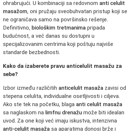
ohrabrujući. U kombinaciji sa redovnom
anti celulit
masažom
, oni pružaju sveobuhvatan pristup koji se
ne ograničava samo na površinsko rešenje.
Definitivno,
biološkim tretmanima
pripada
budućnost, a već danas su dostupni u
specijalizovanim centrima koji poštuju najviše
standarde bezbednosti.
Kako da izaberete pravu anticelulit masažu za
sebe?
Izbor između različitih
anticelulit masaža
zavisi od
stepena celulita, individualne osetljivosti i ciljeva.
Ako ste tek na početku, blaga
anti celulit masaža
sa naglaskom na
limfnu drenažu
može biti idealan
uvod. Za one koji već imaju iskustva, intenzivna
anti-celulit masaža
sa aparatima donosi brže i