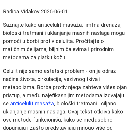
Radica Vidakov
2026-06-01
Saznajte kako anticelulit masaža, limfna drenaža,
biološki tretmani i uklanjanje masnih naslaga mogu
pomoći u borbi protiv celulita. Pročitajte o
matičnim ćelijama, biljnim čajevima i prirodnim
metodama za glatku kožu.
Celulit nije samo estetski problem - on je odraz
načina života, cirkulacije, vezivnog tkiva i
metabolizma. Borba protiv njega zahteva višeslojan
pristup, a među najefikasnijim metodama izdvajaju
se
anticelulit masaža
, biološki tretmani i ciljano
uklanjanje masnih naslaga. Ovaj tekst otkriva kako
ove metode funkcionišu, kako se međusobno
dopunjuju i zašto predstavljaju mnogo više od