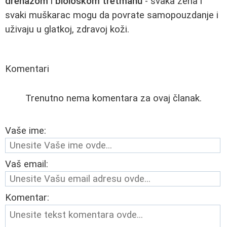
drenažom
i
biološkom tretmanu
- svaka žena i
svaki muškarac mogu da povrate samopouzdanje i
uživaju u glatkoj, zdravoj koži.
Komentari
Trenutno nema komentara za ovaj članak.
Vaše ime:
Vaš email:
Komentar: