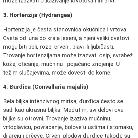
može izazvati otkazivanje krvotoka i infarkt.
3. Hortenzija (Hydrangea)
Hortenzija je česta stanovnica okućnica i vrtova.
Cveta od juna do kraja jeseni, a njeni veliki cvetovi
mogu biti beli, roze, crveni, plavi ili ljubičasti.
Trovanje hortenzijama može izazvati osip, svrabež
kože, oticanje, mučninu i pojačano znojenje. U
težim slučajevima, može dovesti do kome.
4. Đurđica (Convallaria majalis)
Bela biljka intenzivnog mirisa, đurđica često se
sadi kao ukrasna biljka. Međutim, svi delovi ove
biljke su otrovni. Trovanje izaziva mučninu,
vrtoglavicu, povraćanje, bolove u ustima i stomaku,
dijareju i grčeve. Crveni plodovi đurđice takođe su