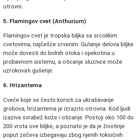
otrovni.
5. Flamingov cvet (Anthurium)
Flamingov cvet je tropska biljka sa srcolikim
cvetovima, najčešće crvenim. Gutanje delova biljke
može dovesti do bolnih otoka i opekotina u
probavnom sistemu, a oticanje sluznice može
uzrokovati gušenje.
6. Hrizantema
Cveće koje se često koristi za ukrašavanje
grobova, hrizantema je izrazito otrovna. Kod ljudi
izaziva svrabež kože i oticanje. Postoji oko 100 do
200 vrsta ove biljke, a poznato je da je životinje
poput zečeva izbegavaju zbog njenih toksičnih