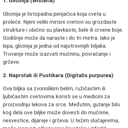
1. Glicinija (Wisteria)
Glicinija je listopadna penjačica koja cveta u
proleće. Njeni veliki mirisni cvetovi su grozdaste
strukture i obično su plavkaste, bele ili crvene boje.
Godišnje može da naraste i do tri metra. Iako je
lepa, glicinija je jedna od najotrovnijih biljaka.
Trovanje može izazvati mučninu, povraćanje i
grčeve.
2. Naprstak ili Pustikara (Digitalis purpurea)
Ova biljka sa zvonolikim belim, ružičastim ili
ljubičastim cvetovima koristi se u medicini za
proizvodnju lekova za srce. Međutim, gutanje bilo
kog dela ove biljke može dovesti do mučnine,
nesvestice, dijareje i grčeva. U težim slučajevima,