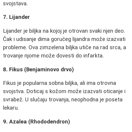
svojstava.
7. Lijander
Lijander je biljka na kojoj je otrovan svaki njen deo.
Čak i udisanje dima gorućeg lijandra može izazvati
probleme. Ova zimzelena biljka utiče na rad srca, a
trovanje njome može dovesti do infarkta.
8. Fikus (Benjaminovo drvo)
Fikus je popularna sobna biljka, ali ima otrovna
svojstva. Doticaj s kožom može izazvati oticanje i
svrabež. U slučaju trovanja, neophodna je poseta
lekaru.
9. Azalea (Rhododendron)