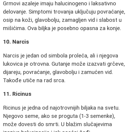
Grmovi azaleje imaju halucinogeno i laksativno
delovanje. Simptomi trovanja uključuju povraćanje,
osip na koži, glavobolju, zamagljen vid i slabost u
mišićima. Ova biljka je posebno opasna za konje.
10. Narcis
Narcis je jedan od simbola proleća, ali i njegova
lukovica je otrovna. Gutanje može izazvati grčeve,
dijareju, povraćanje, glavobolju i zamućen vid.
Takođe utiče na rad srca.
11. Ricinus
Ricinus je jedna od najotrovnijih biljaka na svetu.
Njegovo seme, ako se proguta (1-3 semenke),
može dovesti do smrti. U blažim slučajevima