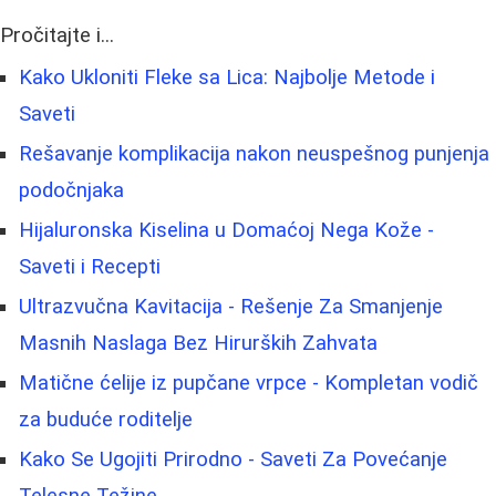
Pročitajte i...
Kako Ukloniti Fleke sa Lica: Najbolje Metode i
Saveti
Rešavanje komplikacija nakon neuspešnog punjenja
podočnjaka
Hijaluronska Kiselina u Domaćoj Nega Kože -
Saveti i Recepti
Ultrazvučna Kavitacija - Rešenje Za Smanjenje
Masnih Naslaga Bez Hirurških Zahvata
Matične ćelije iz pupčane vrpce - Kompletan vodič
za buduće roditelje
Kako Se Ugojiti Prirodno - Saveti Za Povećanje