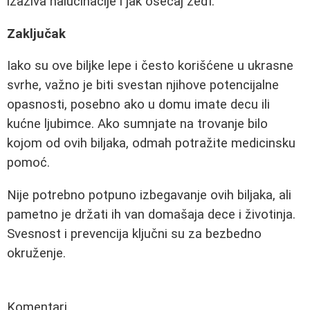
izaziva halucinacije i jak osećaj žeđi.
Zaključak
Iako su ove biljke lepe i često korišćene u ukrasne
svrhe, važno je biti svestan njihove potencijalne
opasnosti, posebno ako u domu imate decu ili
kućne ljubimce. Ako sumnjate na trovanje bilo
kojom od ovih biljaka, odmah potražite medicinsku
pomoć.
Nije potrebno potpuno izbegavanje ovih biljaka, ali
pametno je držati ih van domašaja dece i životinja.
Svesnost i prevencija ključni su za bezbedno
okruženje.
Komentari