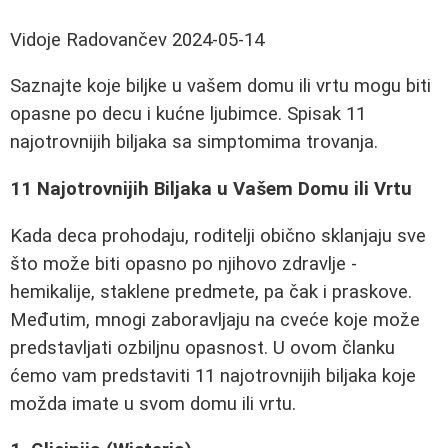
Vidoje Radovančev
2024-05-14
Saznajte koje biljke u vašem domu ili vrtu mogu biti
opasne po decu i kućne ljubimce. Spisak 11
najotrovnijih biljaka sa simptomima trovanja.
11 Najotrovnijih Biljaka u Vašem Domu ili Vrtu
Kada deca prohodaju, roditelji obično sklanjaju sve
što može biti opasno po njihovo zdravlje -
hemikalije, staklene predmete, pa čak i praskove.
Međutim, mnogi zaboravljaju na cveće koje može
predstavljati ozbiljnu opasnost. U ovom članku
ćemo vam predstaviti 11 najotrovnijih biljaka koje
možda imate u svom domu ili vrtu.