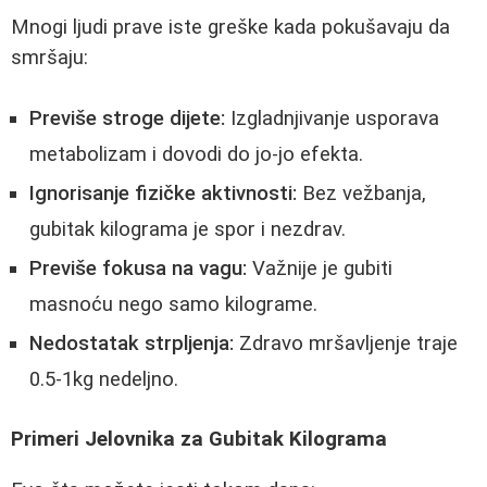
Mnogi ljudi prave iste greške kada pokušavaju da
smršaju:
Previše stroge dijete:
Izgladnjivanje usporava
metabolizam i dovodi do jo-jo efekta.
Ignorisanje fizičke aktivnosti:
Bez vežbanja,
gubitak kilograma je spor i nezdrav.
Previše fokusa na vagu:
Važnije je gubiti
masnoću nego samo kilograme.
Nedostatak strpljenja:
Zdravo mršavljenje traje
0.5-1kg nedeljno.
Primeri Jelovnika za Gubitak Kilograma