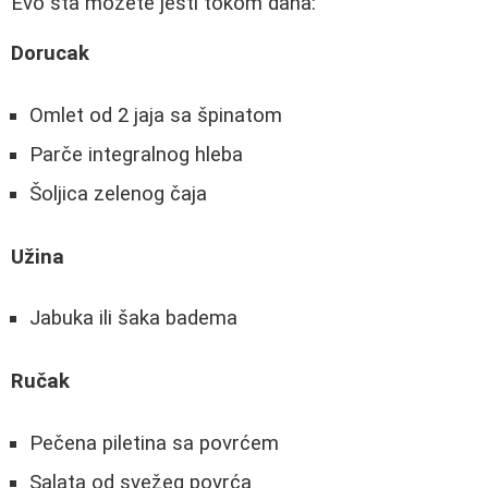
Evo šta možete jesti tokom dana:
Dorucak
Omlet od 2 jaja sa špinatom
Parče integralnog hleba
Šoljica zelenog čaja
Užina
Jabuka ili šaka badema
Ručak
Pečena piletina sa povrćem
Salata od svežeg povrća