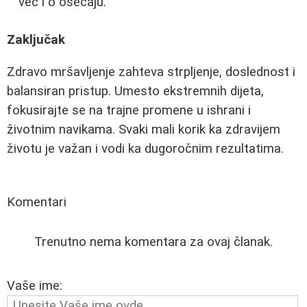
već i o osećaju.
Zaključak
Zdravo mršavljenje zahteva strpljenje, doslednost i
balansiran pristup. Umesto ekstremnih dijeta,
fokusirajte se na trajne promene u ishrani i
životnim navikama. Svaki mali korik ka zdravijem
životu je važan i vodi ka dugoročnim rezultatima.
Komentari
Trenutno nema komentara za ovaj članak.
Vaše ime: