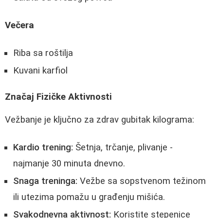
Večera
Riba sa roštilja
Kuvani karfiol
Značaj Fizičke Aktivnosti
Vežbanje je ključno za zdrav gubitak kilograma:
Kardio trening:
Šetnja, trčanje, plivanje -
najmanje 30 minuta dnevno.
Snaga treninga:
Vežbe sa sopstvenom težinom
ili utezima pomažu u građenju mišića.
Svakodnevna aktivnost:
Koristite stepenice