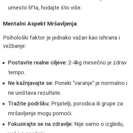
umesto lifta, hodajte što više.
Mentalni Aspekt Mršavljenja
Psihološki faktor je jednako važan kao ishrana i
vežbanje:
Postavite realne ciljeve:
2-4kg mesečno je zdrav
tempo.
Ne kažnjavajte se:
Poneki "varanje" je normalno i
ne uništava rezultate.
Tražite podršku:
Prijatelji, porodica ili grupe za
mršavljenje mogu pomoći.
Fokusirajte se na zdravlje:
Nije samo o izgledu,