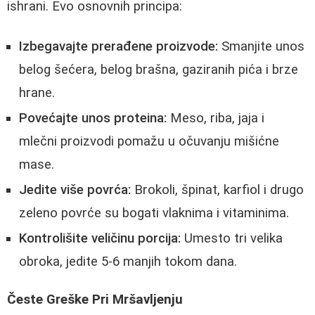
ishrani. Evo osnovnih principa:
Izbegavajte prerađene proizvode:
Smanjite unos
belog šećera, belog brašna, gaziranih pića i brze
hrane.
Povećajte unos proteina:
Meso, riba, jaja i
mlečni proizvodi pomažu u očuvanju mišićne
mase.
Jedite više povrća:
Brokoli, špinat, karfiol i drugo
zeleno povrće su bogati vlaknima i vitaminima.
Kontrolišite veličinu porcija:
Umesto tri velika
obroka, jedite 5-6 manjih tokom dana.
Česte Greške Pri Mršavljenju