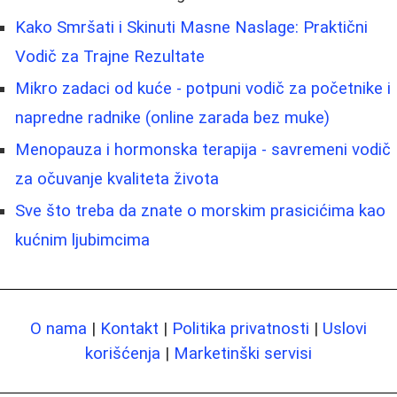
Kako Smršati i Skinuti Masne Naslage: Praktični
Vodič za Trajne Rezultate
Mikro zadaci od kuće - potpuni vodič za početnike i
napredne radnike (online zarada bez muke)
Menopauza i hormonska terapija - savremeni vodič
za očuvanje kvaliteta života
Sve što treba da znate o morskim prasicićima kao
kućnim ljubimcima
O nama
|
Kontakt
|
Politika privatnosti
|
Uslovi
korišćenja
|
Marketinški servisi