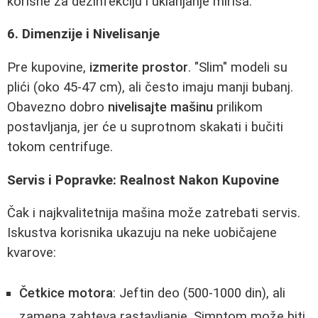
korisne za dezinfekciju i uklanjanje mirisa.
6. Dimenzije i Nivelisanje
Pre kupovine,
izmerite prostor
. "Slim" modeli su
plići (oko 45-47 cm), ali često imaju manji bubanj.
Obavezno dobro
nivelisajte mašinu
prilikom
postavljanja, jer će u suprotnom skakati i bučiti
tokom centrifuge.
Servis i Popravke: Realnost Nakon Kupovine
Čak i najkvalitetnija mašina može zatrebati servis.
Iskustva korisnika ukazuju na neke uobičajene
kvarove:
Četkice motora
: Jeftin deo (500-1000 din), ali
zamena zahteva rastavljanje. Simptom može biti