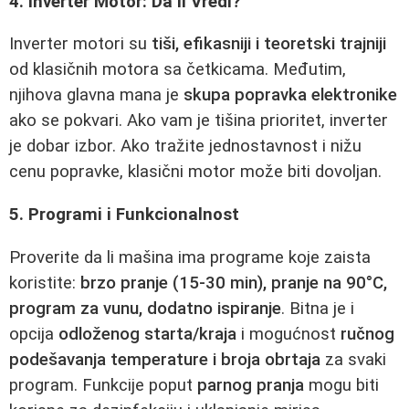
4. Inverter Motor: Da li Vredi?
Inverter motori su
tiši, efikasniji i teoretski trajniji
od klasičnih motora sa četkicama. Međutim,
njihova glavna mana je
skupa popravka elektronike
ako se pokvari. Ako vam je tišina prioritet, inverter
je dobar izbor. Ako tražite jednostavnost i nižu
cenu popravke, klasični motor može biti dovoljan.
5. Programi i Funkcionalnost
Proverite da li mašina ima programe koje zaista
koristite:
brzo pranje (15-30 min), pranje na 90°C,
program za vunu, dodatno ispiranje
. Bitna je i
opcija
odloženog starta/kraja
i mogućnost
ručnog
podešavanja temperature i broja obrtaja
za svaki
program. Funkcije poput
parnog pranja
mogu biti