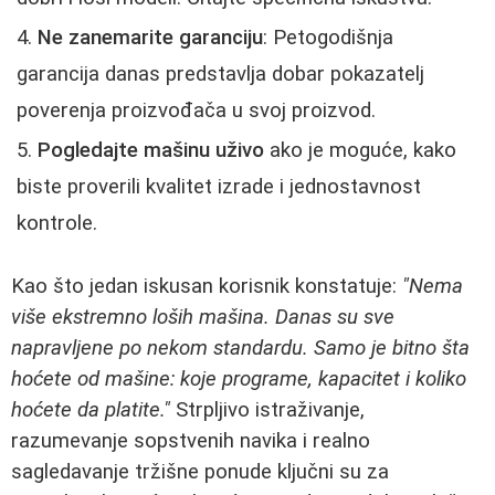
Ne zanemarite garanciju
: Petogodišnja
garancija danas predstavlja dobar pokazatelj
poverenja proizvođača u svoj proizvod.
Pogledajte mašinu uživo
ako je moguće, kako
biste proverili kvalitet izrade i jednostavnost
kontrole.
Kao što jedan iskusan korisnik konstatuje:
"Nema
više ekstremno loših mašina. Danas su sve
napravljene po nekom standardu. Samo je bitno šta
hoćete od mašine: koje programe, kapacitet i koliko
hoćete da platite."
Strpljivo istraživanje,
razumevanje sopstvenih navika i realno
sagledavanje tržišne ponude ključni su za