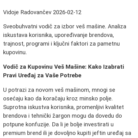
Vidoje Radovančev
2026-02-12
Sveobuhvatni vodič za izbor veš mašine. Analiza
iskustava korisnika, upoređivanje brendova,
trajnost, programi i ključni faktori za pametnu
kupovinu.
Vodič za Kupovinu Veš Mašine: Kako Izabrati
Pravi Uređaj za Vaše Potrebe
U potrazi za novom veš mašinom, mnogi se
osećaju kao da koračaju kroz minsko polje.
Suprotna iskustva korisnika, promenljivi kvalitet
brendova i tehnički žargon mogu da dovedu do
potpune konfuzije. Da li je bolje investirati u
premium brend ili je dovoljno kupiti jeftin uređaj sa