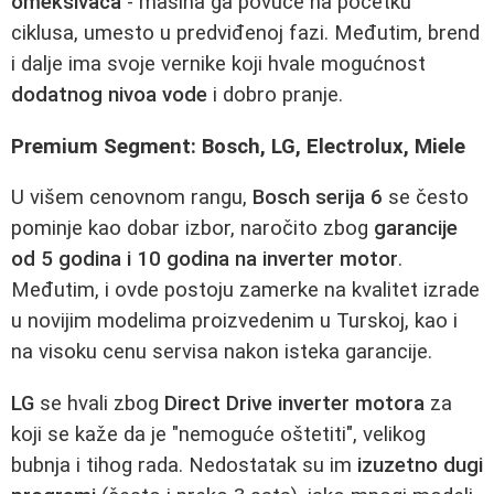
omekšivača
- mašina ga povuče na početku
ciklusa, umesto u predviđenoj fazi. Međutim, brend
i dalje ima svoje vernike koji hvale mogućnost
dodatnog nivoa vode
i dobro pranje.
Premium Segment: Bosch, LG, Electrolux, Miele
U višem cenovnom rangu,
Bosch serija 6
se često
pominje kao dobar izbor, naročito zbog
garancije
od 5 godina i 10 godina na inverter motor
.
Međutim, i ovde postoju zamerke na kvalitet izrade
u novijim modelima proizvedenim u Turskoj, kao i
na visoku cenu servisa nakon isteka garancije.
LG
se hvali zbog
Direct Drive inverter motora
za
koji se kaže da je "nemoguće oštetiti", velikog
bubnja i tihog rada. Nedostatak su im
izuzetno dugi