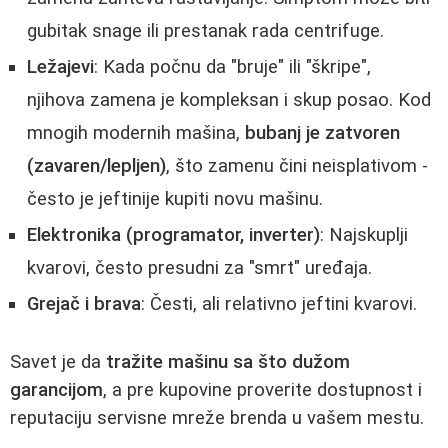
gubitak snage ili prestanak rada centrifuge.
Ležajevi
: Kada počnu da "bruje" ili "škripe",
njihova zamena je kompleksan i skup posao. Kod
mnogih modernih mašina,
bubanj je zatvoren
(zavaren/lepljen)
, što zamenu čini neisplativom -
često je jeftinije kupiti novu mašinu.
Elektronika (programator, inverter)
: Najskuplji
kvarovi, često presudni za "smrt" uređaja.
Grejač i brava
: Česti, ali relativno jeftini kvarovi.
Savet je da
tražite mašinu sa što dužom
garancijom
, a pre kupovine proverite dostupnost i
reputaciju servisne mreže brenda u vašem mestu.