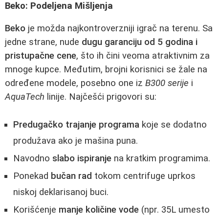
Beko: Podeljena Mišljenja
Beko
je možda najkontroverzniji igrač na terenu. Sa
jedne strane, nude
dugu garanciju od 5 godina i
pristupačne cene
, što ih čini veoma atraktivnim za
mnoge kupce. Međutim, brojni korisnici se žale na
određene modele, posebno one iz
B300 serije
i
AquaTech
linije. Najčešći prigovori su:
Predugačko trajanje programa
koje se dodatno
produžava ako je mašina puna.
Navodno
slabo ispiranje
na kratkim programima.
Ponekad
bučan rad
tokom centrifuge uprkos
niskoj deklarisanoj buci.
Korišćenje
manje količine vode
(npr. 35L umesto