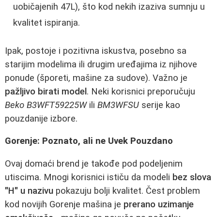
uobičajenih 47L), što kod nekih izaziva sumnju u
kvalitet ispiranja.
Ipak, postoje i pozitivna iskustva, posebno sa
starijim modelima ili drugim uređajima iz njihove
ponude (šporeti, mašine za sudove). Važno je
pažljivo birati model
. Neki korisnici preporučuju
Beko B3WFT59225W
ili
BM3WFSU
serije kao
pouzdanije izbore.
Gorenje: Poznato, ali ne Uvek Pouzdano
Ovaj domaći brend je takođe pod podeljenim
utiscima. Mnogi korisnici ističu da modeli
bez slova
"H" u nazivu
pokazuju bolji kvalitet. Čest problem
kod novijih Gorenje mašina je
prerano uzimanje