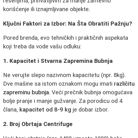
rešenjima, prihvatljivim za manje zahtevno
korišćenje ili iznajmljivane objekte.
Ključni Faktori za Izbor: Na Šta Obratiti Pažnju?
Pored brenda, evo tehničkih i praktičnih aspekata
koji treba da vode vašu odluku:
1. Kapacitet i Stvarna Zapremina Bubnja
Ne verujte slepo nazivnom kapacitetu (npr. 8kg).
Dve mašine sa istom oznakom mogu imati
različitu
zapreminu bubnja
. Veći prečnik bubnja omogućava
bolje pranje i manje gužvanje. Za porodicu od 4
člana,
kapacitet od 8-9 kg
je dobar izbor.
2. Broj Obrtaja Centrifuge