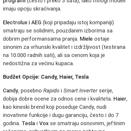
programi
(često i preko 3 sata), iako mnogi modeli
imaju opciju skraćivanja.
Electrolux i AEG
(koji pripadaju istoj kompaniji)
smatraju se solidnim, pouzdanim izborima sa
dobrim performansama pranja.
Miele
ostaje
sinonim za vrhunski kvalitet i izdržljivost (testirana
na 10.000 radnih sati), ali sa cenom koja je
nedostižna za većinu kupaca.
Budžet Opcije: Candy, Haier, Tesla
Candy
, posebno
Rapido
i
Smart Inverter
serije,
dobija dobre ocene za odnos cene i kvaliteta.
Haier
,
kao kineski brend koji poseduje Candy, nudi
inovativne funkcije i dugu garanciju, često i do 7
godina.
Tesla
i
Vox
se smatraju osnovnim, jeftinim