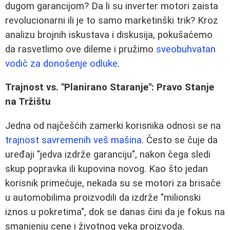
dugom garancijom? Da li su inverter motori zaista
revolucionarni ili je to samo marketinški trik? Kroz
analizu brojnih iskustava i diskusija, pokušaćemo
da rasvetlimo ove dileme i pružimo
sveobuhvatan
vodič za donošenje odluke
.
Trajnost vs. "Planirano Staranje": Pravo Stanje
na Tržištu
Jedna od najčešćih zamerki korisnika odnosi se na
trajnost savremenih veš mašina
. Često se čuje da
uređaji "jedva izdrže garanciju", nakon čega sledi
skup popravka ili kupovina novog. Kao što jedan
korisnik primećuje, nekada su se motori za brisače
u automobilima proizvodili da izdrže "milionski
iznos u pokretima", dok se danas čini da je fokus na
smanjenju cene i životnog veka proizvoda.