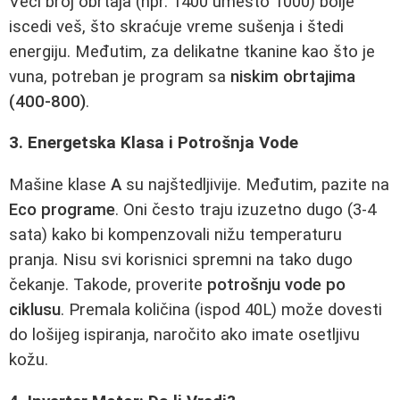
Veći broj obrtaja (npr. 1400 umesto 1000) bolje
iscedi veš, što skraćuje vreme sušenja i štedi
energiju. Međutim, za delikatne tkanine kao što je
vuna, potreban je program sa
niskim obrtajima
(400-800)
.
3. Energetska Klasa i Potrošnja Vode
Mašine klase
A
su najštedljivije. Međutim, pazite na
Eco programe
. Oni često traju izuzetno dugo (3-4
sata) kako bi kompenzovali nižu temperaturu
pranja. Nisu svi korisnici spremni na tako dugo
čekanje. Takode, proverite
potrošnju vode po
ciklusu
. Premala količina (ispod 40L) može dovesti
do lošijeg ispiranja, naročito ako imate osetljivu
kožu.