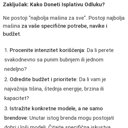
Zaključak: Kako Doneti Isplativu Odluku?
Ne postoji "najbolja mašina za sve". Postoji najbolja
mašina
za vaše specifične potrebe, navike i
budžet
.
Procenite intenzitet korišćenja
: Da li perete
svakodnevno sa punim bubnjem ili jednom
nedeljno?
Odredite budžet i prioritete
: Da li vam je
najvažnija tišina, štednja energije, brzina ili
kapacitet?
Istražite konkretne modele, a ne samo
brendove
: Unutar istog brenda mogu postojati
dobri i loši modeli. Čitajte specifična iskustva.