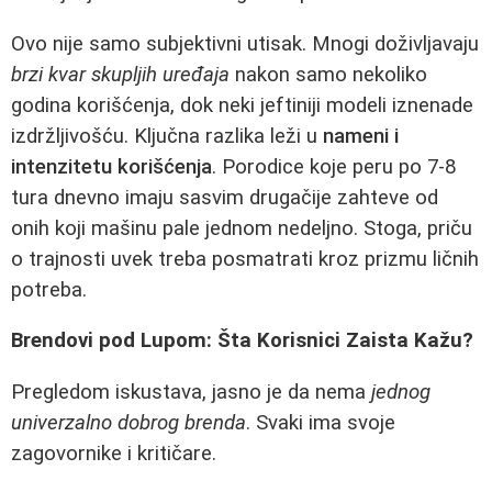
Ovo nije samo subjektivni utisak. Mnogi doživljavaju
brzi kvar skupljih uređaja
nakon samo nekoliko
godina korišćenja, dok neki jeftiniji modeli iznenade
izdržljivošću. Ključna razlika leži u
nameni i
intenzitetu korišćenja
. Porodice koje peru po 7-8
tura dnevno imaju sasvim drugačije zahteve od
onih koji mašinu pale jednom nedeljno. Stoga, priču
o trajnosti uvek treba posmatrati kroz prizmu ličnih
potreba.
Brendovi pod Lupom: Šta Korisnici Zaista Kažu?
Pregledom iskustava, jasno je da nema
jednog
univerzalno dobrog brenda
. Svaki ima svoje
zagovornike i kritičare.