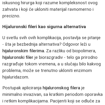
iskusnog hirurga koji razume kompleksnost ovog
zahvata i koji će ukloniti materijal ravnomerno i
precizno.
Hijaluronski fileri kao sigurna alternativa
U svetlu svih ovih komplikacija, postavlja se pitanje
- šta je bezbednija alternativa? Odgovor leži u
hijaluronskim filerima
. Za razliku od biopolimera,
hijaluronski filer
je biorazgradiv - telo ga prirodno
razgrađuje tokom vremena, a u slučaju bilo kakvog
problema, može se trenutno ukloniti enzimom
hijaluridazom.
Postupak apliciranja
hijaluronskog filera
je
minimalno invazivan, sa kratkim periodom oporavka
i retkim komplikacijama. Pacijenti koji se odluče za