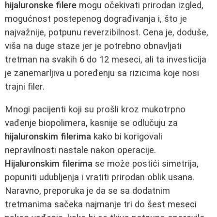
hijaluronske filere
mogu očekivati prirodan izgled,
mogućnost postepenog dograđivanja i, što je
najvažnije, potpunu reverzibilnost. Cena je, doduše,
viša na duge staze jer je potrebno obnavljati
tretman na svakih 6 do 12 meseci, ali ta investicija
je zanemarljiva u poređenju sa rizicima koje nosi
trajni filer.
Mnogi pacijenti koji su prošli kroz mukotrpno
vađenje biopolimera, kasnije se odlučuju za
hijaluronskim filerima
kako bi korigovali
nepravilnosti nastale nakon operacije.
Hijaluronskim filerima
se može postići simetrija,
popuniti udubljenja i vratiti prirodan oblik usana.
Naravno, preporuka je da se sa dodatnim
tretmanima sačeka najmanje tri do šest meseci