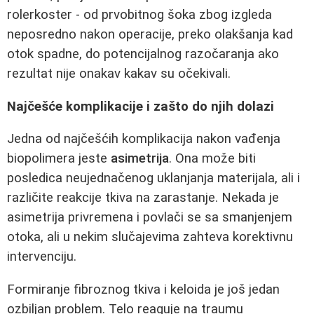
rolerkoster - od prvobitnog šoka zbog izgleda
neposredno nakon operacije, preko olakšanja kad
otok spadne, do potencijalnog razočaranja ako
rezultat nije onakav kakav su očekivali.
Najčešće komplikacije i zašto do njih dolazi
Jedna od najčešćih komplikacija nakon vađenja
biopolimera jeste
asimetrija
. Ona može biti
posledica neujednačenog uklanjanja materijala, ali i
različite reakcije tkiva na zarastanje. Nekada je
asimetrija privremena i povlači se sa smanjenjem
otoka, ali u nekim slučajevima zahteva korektivnu
intervenciju.
Formiranje fibroznog tkiva i keloida je još jedan
ozbiljan problem. Telo reaguje na traumu