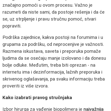
značajno pomoći u ovom procesu. Važno je
razumeti da niste sami, da postoje rešenja i da će
se, uz strpljenje i pravu stručnu pomoć, stvari
popraviti.
Podrška zajednice, kakva postoji na forumima i u
grupama za podršku, od neprocenjive je važnosti.
Razmena iskustava, saveta i preporuka pomaže
ljudima da se osećaju manje izolovano i da donesu
bolje odluke. Međutim, treba biti oprezan - na
internetu ima i dezinformacija, lažnih preporuka i
skrivenog oglašavanja, pa svaku informaciju treba
proveriti iz više izvora.
Kako izabrati pravog stručnjaka
Izbor hirurga za vađenje biopolimera je
najvažnija