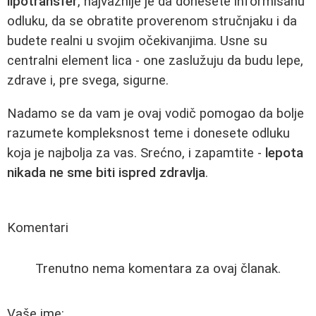
lipotransfer
, najvažnije je da donesete informisanu
odluku, da se obratite proverenom stručnjaku i da
budete realni u svojim očekivanjima. Usne su
centralni element lica - one zaslužuju da budu lepe,
zdrave i, pre svega, sigurne.
Nadamo se da vam je ovaj vodič pomogao da bolje
razumete kompleksnost teme i donesete odluku
koja je najbolja za vas. Srećno, i zapamtite -
lepota
nikada ne sme biti ispred zdravlja
.
Komentari
Trenutno nema komentara za ovaj članak.
Vaše ime: