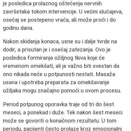
je posledica prolaznog oštećenja nervnih
završetaka tokom intervencije. U većini slučajeva,
osećaj se postepeno vraća, ali može proći i do
godinu dana.
Nakon skidanja konaca, usne su i dalje tvrde na
dodir, a prisutan je i osećaj zatezanja. Ovo je
posledica formiranja ožiljnog tkiva koje će
vremenom omekšati, ali je važno biti svestan da
ono nikada neće u potpunosti nestati. Masaža
usana i upotreba preparata za omekšavanje
ožiljaka mogu značajno pomoći u ovom procesu.
Period potpunog oporavka traje od tri do šest
meseci, a ponekad i duže. Tek nakon šest meseci
može se govoriti o konačnom rezultatu. U tom
periodu, pacijenti često prolaze kroz emocionalni