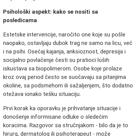
Psihološki aspekt: kako se nositi sa
posledicama
Estetske intervencije, naročito one koje su pošle
naopako, ostavljaju dubok trag ne samo na licu, već
i na psihi. Osećaj kajanja, anksioznost, depresija i
socijalno povlačenje česti su pratioci loših
iskustava sa biopolimerom. Osobe koje prolaze
kroz ovaj period često se suočavaju sa pitanjima
okoline, sa podsmehom ili sažaljenjem, što dodatno
otežava ionako tešku situaciju.
Prvi korak ka oporavku je prihvatanje situacije i
donošenje informisane odluke o sledećim
koracima. Razgovor sa stručnjakom - bilo da je to
hirurg, dermatolog ili psihoterapeut - može