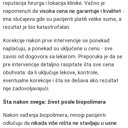
reputacija hirurga i lokacija klinike. Važno je
napomenuti da
visoka cena ne garantuje i kvalitet
-
ima slučajeva gde su pacijenti platili velike sume, a
rezultat je bio katastrofalan.
Korekcije nakon prve intervencije se ponekad
naplaćuju, a ponekad su uključene u cenu - sve
zavisi od dogovora sa lekarom. Preporuka je da se
pre intervencije detaljno raspitate šta sve cena
obuhvata: da li uključuje lekove, kontrole,
eventualne korekcije i šta se dešava ako rezultat
nije zadovoljavajući.
Šta nakon svega: život posle biopolimera
Nakon vađenja biopolimera, mnogi pacijenti
odlučuju da
nikada više ništa ne stavljaju u usne
.