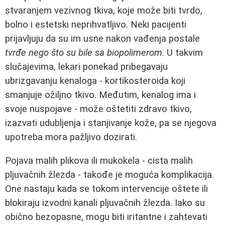
stvaranjem vezivnog tkiva, koje može biti tvrdo,
bolno i estetski neprihvatljivo. Neki pacijenti
prijavljuju da su im usne nakon vađenja postale
tvrđe nego što su bile sa biopolimerom
. U takvim
slučajevima, lekari ponekad pribegavaju
ubrizgavanju kenaloga - kortikosteroida koji
smanjuje ožiljno tkivo. Međutim, kenalog ima i
svoje nuspojave - može oštetiti zdravo tkivo,
izazvati udubljenja i stanjivanje kože, pa se njegova
upotreba mora pažljivo dozirati.
Pojava malih plikova ili mukokela - cista malih
pljuvačnih žlezda - takođe je moguća komplikacija.
One nastaju kada se tokom intervencije oštete ili
blokiraju izvodni kanali pljuvačnih žlezda. Iako su
obično bezopasne, mogu biti iritantne i zahtevati