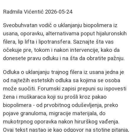
Radmila Vićentić
2026-05-24
Sveobuhvatan vodič o uklanjanju biopolimera iz
usana, oporavku, alternativama poput hijaluronskih
filera, lip lifta i lipotransfera. Saznajte šta vas
očekuje pre, tokom i nakon intervencije, kako da
donesete pravu odluku i na šta da obratite pažnju.
Odluka o uklanjanju trajnog filera iz usana jedna je
od najtežih estetskih odluka sa kojima se osoba
može suočiti. Forumski zapisi prepuni su ispovesti
žena i muškaraca koji su prošli kroz pakao
biopolimera - od prvobitnog oduševljenja, preko
pojave granuloma, migracije materijala, do
mukotrpnog oporavka nakon hirurškog vađenja.
Ovaj tekst nastao je kao odgovor na stotine pitanja,