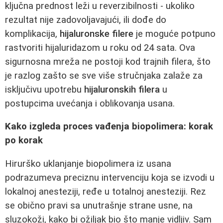
ključna prednost leži u reverzibilnosti - ukoliko
rezultat nije zadovoljavajući, ili dođe do
komplikacija,
hijaluronske filere
je moguće potpuno
rastvoriti hijaluridazom u roku od 24 sata. Ova
sigurnosna mreža ne postoji kod trajnih filera, što
je razlog zašto se sve više stručnjaka zalaže za
isključivu upotrebu
hijaluronskih filera
u
postupcima uvećanja i oblikovanja usana.
Kako izgleda proces vađenja biopolimera: korak
po korak
Hirurško uklanjanje biopolimera iz usana
podrazumeva preciznu intervenciju koja se izvodi u
lokalnoj anesteziji, ređe u totalnoj anesteziji. Rez
se obično pravi sa unutrašnje strane usne, na
sluzokoži, kako bi ožiljak bio što manje vidljiv. Sam