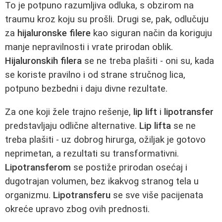
To je potpuno razumljiva odluka, s obzirom na
traumu kroz koju su prošli. Drugi se, pak, odlučuju
za
hijaluronske filere
kao siguran način da koriguju
manje nepravilnosti i vrate prirodan oblik.
Hijaluronskih filera
se ne treba plašiti - oni su, kada
se koriste pravilno i od strane stručnog lica,
potpuno bezbedni i daju divne rezultate.
Za one koji žele trajno rešenje,
lip lift
i
lipotransfer
predstavljaju odlične alternative.
Lip lifta
se ne
treba plašiti - uz dobrog hirurga, ožiljak je gotovo
neprimetan, a rezultati su transformativni.
Lipotransferom
se postiže prirodan osećaj i
dugotrajan volumen, bez ikakvog stranog tela u
organizmu.
Lipotransferu
se sve više pacijenata
okreće upravo zbog ovih prednosti.