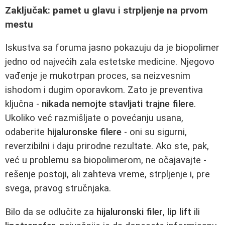
Zaključak: pamet u glavu i strpljenje na prvom
mestu
Iskustva sa foruma jasno pokazuju da je biopolimer
jedno od najvećih zala estetske medicine. Njegovo
vađenje je mukotrpan proces, sa neizvesnim
ishodom i dugim oporavkom. Zato je preventiva
ključna -
nikada nemojte stavljati trajne filere
.
Ukoliko već razmišljate o povećanju usana,
odaberite
hijaluronske filere
- oni su sigurni,
reverzibilni i daju prirodne rezultate. Ako ste, pak,
već u problemu sa biopolimerom, ne očajavajte -
rešenje postoji, ali zahteva vreme, strpljenje i, pre
svega, pravog stručnjaka.
Bilo da se odlučite za
hijaluronski filer
,
lip lift
ili