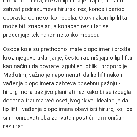
razliku od filera, efekat
lip lifta
je trajan, ali sam
zahvat podrazumeva hirurški rez, konce i period
oporavka od nekoliko nedelja. Otok nakon
lip lifta
može biti značajan, a konačan rezultat se
procenjuje tek nakon nekoliko meseci.
Osobe koje su prethodno imale biopolimer i prošle
kroz njegovo uklanjanje, često razmišljaju o
lip liftu
kao načinu da povrate izgubljeni oblik i proporcije.
Međutim, važno je napomenuti da
lip lift
nakon
vađenja biopolimera zahteva posebnu pažnju -
hirurg mora pažljivo planirati rez kako bi se izbegla
dodatna trauma već osetljivog tkiva. Idealno je da
lip lift
i vađenje biopolimera obavi isti hirurg, koji će
sinhronizovati oba zahvata i postići harmoničan
rezultat.