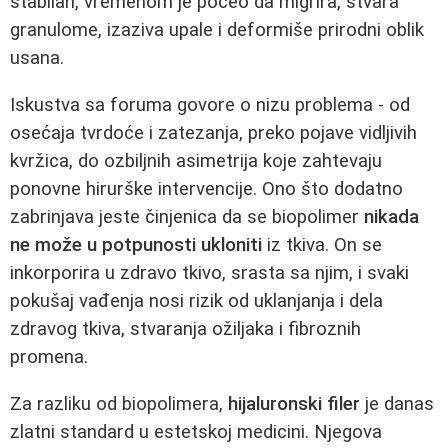
stabilan, vremenom je počeo da migrira, stvara
granulome, izaziva upale i deformiše prirodni oblik
usana.
Iskustva sa foruma govore o nizu problema - od
osećaja tvrdoće i zatezanja, preko pojave vidljivih
kvržica, do ozbiljnih asimetrija koje zahtevaju
ponovne hirurške intervencije. Ono što dodatno
zabrinjava jeste činjenica da se biopolimer
nikada
ne može u potpunosti ukloniti
iz tkiva. On se
inkorporira u zdravo tkivo, srasta sa njim, i svaki
pokušaj vađenja nosi rizik od uklanjanja i dela
zdravog tkiva, stvaranja ožiljaka i fibroznih
promena.
Za razliku od biopolimera,
hijaluronski filer
je danas
zlatni standard u estetskoj medicini. Njegova