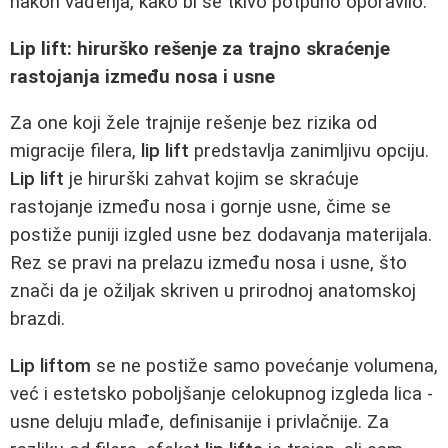
nakon vađenja, kako bi se tkivo potpuno oporavilo.
Lip lift: hirurško rešenje za trajno skraćenje
rastojanja između nosa i usne
Za one koji žele trajnije rešenje bez rizika od
migracije filera,
lip lift
predstavlja zanimljivu opciju.
Lip lift
je hirurški zahvat kojim se skraćuje
rastojanje između nosa i gornje usne, čime se
postiže puniji izgled usne bez dodavanja materijala.
Rez se pravi na prelazu između nosa i usne, što
znači da je ožiljak skriven u prirodnoj anatomskoj
brazdi.
Lip liftom
se ne postiže samo povećanje volumena,
već i estetsko poboljšanje celokupnog izgleda lica -
usne deluju mlađe, definisanije i privlačnije. Za