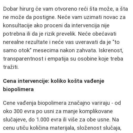
Dobar hirurg će vam otvoreno reći šta može, a šta
ne može da postigne. Neće vam uzimati novac za
konsultacije ako proceni da intervencija nije
potrebna ili da je rizik prevelik. Neće obećavati
nerealne rezultate i neće vas uveravati da je "to
samo otok" mesecima nakon zahvata. Iskrenost,
transparentnost i empatija su osobine koje treba
tražiti.
Cena intervencije: koliko košta vađenje
biopolimera
Cene vađenja biopolimera značajno variraju - od
oko 300 evra po usni za manje komplikovane
slučajeve, do 1.000 evra ili više za obe usne. Na
cenu utiču količina materijala, složenost slučaja,