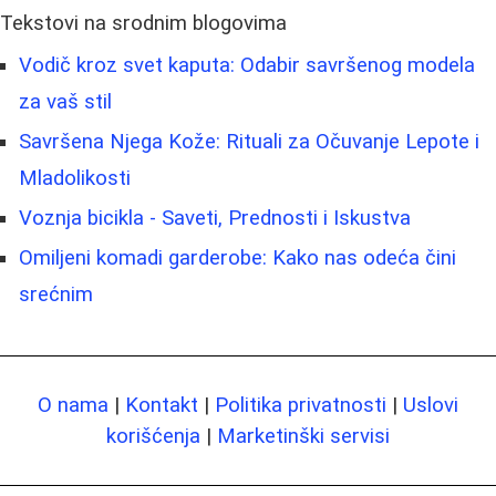
Tekstovi na srodnim blogovima
Vodič kroz svet kaputa: Odabir savršenog modela
za vaš stil
Savršena Njega Kože: Rituali za Očuvanje Lepote i
Mladolikosti
Voznja bicikla - Saveti, Prednosti i Iskustva
Omiljeni komadi garderobe: Kako nas odeća čini
srećnim
O nama
|
Kontakt
|
Politika privatnosti
|
Uslovi
korišćenja
|
Marketinški servisi