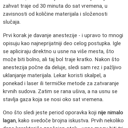
zahvat traje od 30 minuta do sat vremena, u
zavisnosti od količine materijala i složenosti
slučaja.
Prvi korak je davanje anestezije - i upravo to mnogi
opisuju kao najneprijatniji deo celog postupka. Igle
se apliciraju direktno u usne na više mesta, što
može biti bolno, ali taj bol traje kratko. Nakon što
anestezija počne da deluje, sledi sam rez i pažljivo
uklanjanje materijala. Lekar koristi skalpel, a
ponekad i laser ili termičke metode za zatvaranje
krvnih sudova. Zatim se rana ušiva, a na usnu se
stavlja gaza koja se nosi oko sat vremena.
Ono što sledi jeste period oporavka koji
nije nimalo
lagan
, kako svedoče brojna iskustva. Prvih nekoliko