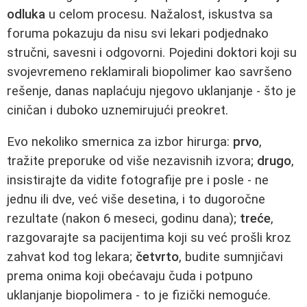
odluka
u celom procesu. Nažalost, iskustva sa
foruma pokazuju da nisu svi lekari podjednako
stručni, savesni i odgovorni. Pojedini doktori koji su
svojevremeno reklamirali biopolimer kao savršeno
rešenje, danas naplaćuju njegovo uklanjanje - što je
ciničan i duboko uznemirujući preokret.
Evo nekoliko smernica za izbor hirurga:
prvo
,
tražite preporuke od više nezavisnih izvora;
drugo
,
insistirajte da vidite fotografije pre i posle - ne
jednu ili dve, već više desetina, i to dugoročne
rezultate (nakon 6 meseci, godinu dana);
treće
,
razgovarajte sa pacijentima koji su već prošli kroz
zahvat kod tog lekara;
četvrto
, budite sumnjičavi
prema onima koji obećavaju čuda i potpuno
uklanjanje biopolimera - to je fizički nemoguće.