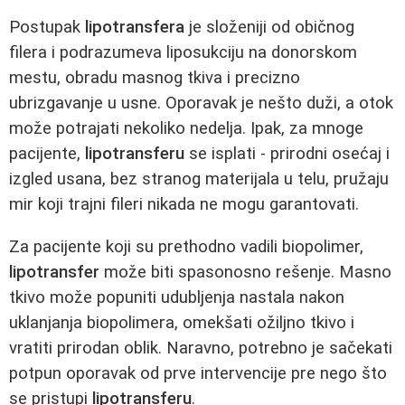
Postupak
lipotransfera
je složeniji od običnog
filera i podrazumeva liposukciju na donorskom
mestu, obradu masnog tkiva i precizno
ubrizgavanje u usne. Oporavak je nešto duži, a otok
može potrajati nekoliko nedelja. Ipak, za mnoge
pacijente,
lipotransferu
se isplati - prirodni osećaj i
izgled usana, bez stranog materijala u telu, pružaju
mir koji trajni fileri nikada ne mogu garantovati.
Za pacijente koji su prethodno vadili biopolimer,
lipotransfer
može biti spasonosno rešenje. Masno
tkivo može popuniti udubljenja nastala nakon
uklanjanja biopolimera, omekšati ožiljno tkivo i
vratiti prirodan oblik. Naravno, potrebno je sačekati
potpun oporavak od prve intervencije pre nego što
se pristupi
lipotransferu
.