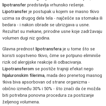
lipotransfer
predstavlja vrhunsko rešenje.
Lipotransfer
je postupak u kojem se masno tkivo
uzima sa drugog dela tela - najčešće sa stomaka ili
bedara - i nakon obrade se ubrizgava u usne.
Rezultat su mekane, prirodne usne koje zadržavaju
volumen dugi niz godina.
Glavna prednost
lipotransfera
je u tome što se
koristi sopstveno tkivo, čime se potpuno eliminiše
rizik od alergijske reakcije ili odbacivanja.
Lipotransferom
se postiže trajniji efekat nego
hijaluronskim filerima
, mada deo prenetog masnog
tkiva biva apsorbovan od strane organizma -
obično između 30% i 50% - što znači da će možda
biti potrebna ponovna procedura za postizanje
željenog volumena.