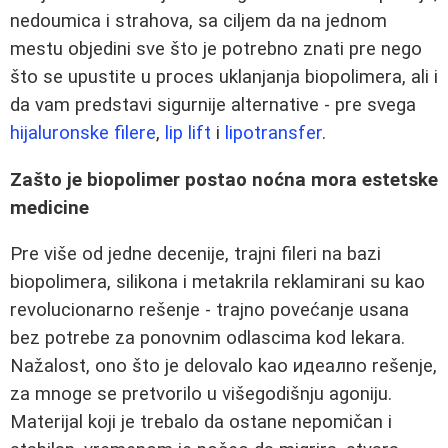
nedoumica i strahova, sa ciljem da na jednom
mestu objedini sve što je potrebno znati pre nego
što se upustite u proces uklanjanja biopolimera, ali i
da vam predstavi sigurnije alternative - pre svega
hijaluronske filere
,
lip lift
i
lipotransfer
.
Zašto je biopolimer postao noćna mora estetske
medicine
Pre više od jedne decenije, trajni fileri na bazi
biopolimera, silikona i metakrila reklamirani su kao
revolucionarno rešenje - trajno povećanje usana
bez potrebe za ponovnim odlascima kod lekara.
Nažalost, ono što je delovalo kao идеалno rešenje,
za mnoge se pretvorilo u višegodišnju agoniju.
Materijal koji je trebalo da ostane nepomičan i