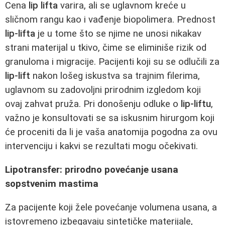
Cena
lip lifta
varira, ali se uglavnom kreće u
sličnom rangu kao i vađenje biopolimera. Prednost
lip-lifta
je u tome što se njime ne unosi nikakav
strani materijal u tkivo, čime se eliminiše rizik od
granuloma i migracije. Pacijenti koji su se odlučili za
lip-lift
nakon lošeg iskustva sa trajnim filerima,
uglavnom su zadovoljni prirodnim izgledom koji
ovaj zahvat pruža. Pri donošenju odluke o
lip-liftu
,
važno je konsultovati se sa iskusnim hirurgom koji
će proceniti da li je vaša anatomija pogodna za ovu
intervenciju i kakvi se rezultati mogu očekivati.
Lipotransfer: prirodno povećanje usana
sopstvenim mastima
Za pacijente koji žele povećanje volumena usana, a
istovremeno izbegavaju sintetičke materijale,