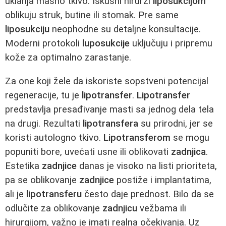
uklanja masno tkivo. Iskusni hirurzi
liposukcijom
oblikuju struk, butine ili stomak. Pre same
liposukciju
neophodne su detaljne konsultacije.
Moderni protokoli
luposukcije
uključuju i pripremu
kože za optimalno zarastanje.
Za one koji žele da iskoriste sopstveni potencijal
regeneracije, tu je
lipotransfer
.
Lipotransfer
predstavlja presađivanje masti sa jednog dela tela
na drugi. Rezultati
lipotransfera
su prirodni, jer se
koristi autologno tkivo.
Lipotransferom
se mogu
popuniti bore, uvećati usne ili oblikovati
zadnjica
.
Estetika
zadnjice
danas je visoko na listi prioriteta,
pa se oblikovanje
zadnjice
postiže i implantatima,
ali je
lipotransferu
često daje prednost. Bilo da se
odlučite za oblikovanje
zadnjicu
vežbama ili
hirurgijom, važno je imati realna očekivanja. Uz