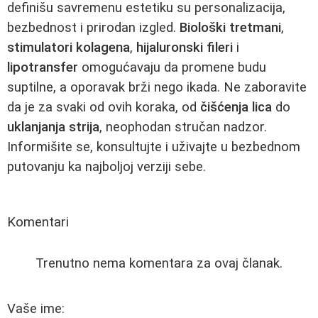
definišu savremenu estetiku su personalizacija,
bezbednost i prirodan izgled.
Biološki tretmani
,
stimulatori kolagena
,
hijaluronski fileri
i
lipotransfer
omogućavaju da promene budu
suptilne, a oporavak brži nego ikada. Ne zaboravite
da je za svaki od ovih koraka, od
čišćenja lica
do
uklanjanja strija
, neophodan stručan nadzor.
Informišite se, konsultujte i uživajte u bezbednom
putovanju ka najboljoj verziji sebe.
Komentari
Trenutno nema komentara za ovaj članak.
Vaše ime: