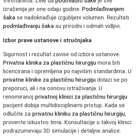
tretmanima. Žele da
podmladiti šake
je sve
izraženija jer one odaju godine.
Podmlađivanjem
šaka
se nadoknađuje izgubljeni volumen. Rezultati
podmlađivanju šaka
su prirodni i odmah vidljivi.
Izbor prave ustanove i stručnjaka
Sigurnost i rezultat zavise od izbora ustanove.
Privatna klinika za plastičnu hirurgiju
mora biti
licencirana i opremljena po najvišim standardima. U
privatne klinike za plastičnu hirurgiju
dolazi se po
preporuci, ali i na osnovu istraživanja. U
renomiranoj
privatnoj klinici za plastičnu hirurgiju
pacijent dobija multidisciplinarni pristup. Kada se
odlučite za
privatnu kliniku za plastičnu hirurgiju
,
proverite iskustvo tima. Konsultacije u takvoj klinici
podrazumevaju 3D simulacije i detaljne analize.