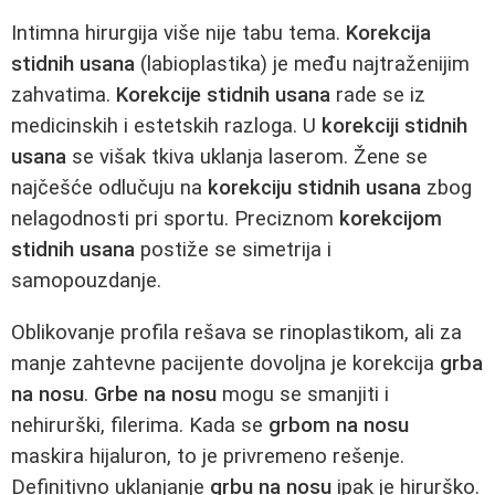
Intimna hirurgija više nije tabu tema.
Korekcija
stidnih usana
(labioplastika) je među najtraženijim
zahvatima.
Korekcije stidnih usana
rade se iz
medicinskih i estetskih razloga. U
korekciji stidnih
usana
se višak tkiva uklanja laserom. Žene se
najčešće odlučuju na
korekciju stidnih usana
zbog
nelagodnosti pri sportu. Preciznom
korekcijom
stidnih usana
postiže se simetrija i
samopouzdanje.
Oblikovanje profila rešava se rinoplastikom, ali za
manje zahtevne pacijente dovoljna je korekcija
grba
na nosu
.
Grbe na nosu
mogu se smanjiti i
nehirurški, filerima. Kada se
grbom na nosu
maskira hijaluron, to je privremeno rešenje.
Definitivno uklanjanje
grbu na nosu
ipak je hirurško.