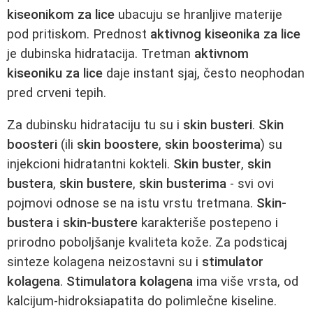
kiseonikom za lice
ubacuju se hranljive materije
pod pritiskom. Prednost
aktivnog kiseonika za lice
je dubinska hidratacija. Tretman
aktivnom
kiseoniku za lice
daje instant sjaj, često neophodan
pred crveni tepih.
Za dubinsku hidrataciju tu su i
skin busteri
.
Skin
boosteri
(ili
skin boostere
,
skin boosterima
) su
injekcioni hidratantni kokteli.
Skin buster
,
skin
bustera
,
skin bustere
,
skin busterima
- svi ovi
pojmovi odnose se na istu vrstu tretmana.
Skin-
bustera
i
skin-bustere
karakteriše postepeno i
prirodno poboljšanje kvaliteta kože. Za podsticaj
sinteze kolagena neizostavni su i
stimulator
kolagena
.
Stimulatora kolagena
ima više vrsta, od
kalcijum-hidroksiapatita do polimlečne kiseline.