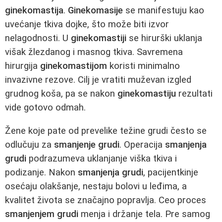
ginekomastija
.
Ginekomasije
se manifestuju kao
uvećanje tkiva dojke, što može biti izvor
nelagodnosti. U
ginekomastiji
se hirurški uklanja
višak žlezdanog i masnog tkiva. Savremena
hirurgija
ginekomastijom
koristi minimalno
invazivne rezove. Cilj je vratiti muževan izgled
grudnog koša, pa se nakon
ginekomastiju
rezultati
vide gotovo odmah.
Žene koje pate od prevelike težine grudi često se
odlučuju za
smanjenje grudi
. Operacija
smanjenja
grudi
podrazumeva uklanjanje viška tkiva i
podizanje. Nakon
smanjenja grudi
, pacijentkinje
osećaju olakšanje, nestaju bolovi u leđima, a
kvalitet života se značajno popravlja. Ceo proces
smanjenjem grudi
menja i držanje tela. Pre samog