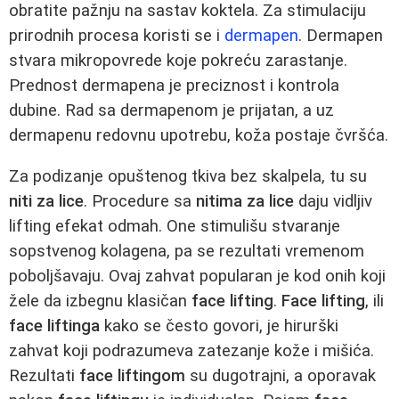
obratite pažnju na sastav koktela. Za stimulaciju
prirodnih procesa koristi se i
dermapen
. Dermapen
stvara mikropovrede koje pokreću zarastanje.
Prednost dermapena je preciznost i kontrola
dubine. Rad sa dermapenom je prijatan, a uz
dermapenu redovnu upotrebu, koža postaje čvršća.
Za podizanje opuštenog tkiva bez skalpela, tu su
niti za lice
. Procedure sa
nitima za lice
daju vidljiv
lifting efekat odmah. One stimulišu stvaranje
sopstvenog kolagena, pa se rezultati vremenom
poboljšavaju. Ovaj zahvat popularan je kod onih koji
žele da izbegnu klasičan
face lifting
.
Face lifting
, ili
face liftinga
kako se često govori, je hirurški
zahvat koji podrazumeva zatezanje kože i mišića.
Rezultati
face liftingom
su dugotrajni, a oporavak