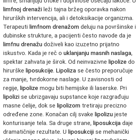
limfe, smanjuju otoke i doprinose osećaju lakoće. U
limfnoj drenaži
leži tajna bržeg oporavka nakon
hirurških intervencija, ali i detoksikacije organizma.
Terapeuti
limfnom drenažom
deluju na površinske i
dubinske strukture, a pacijenti često navode da je
limfnu drenažu
doživeli kao izuzetno prijatno
iskustvo. Kada je reč o
uklanjanju masnih naslaga
,
spektar zahvata je širok. Od neinvazivne
lipolize
do
hirurške
liposukcije
.
Lipoliza
se često preporučuje
za manje, tvrdokorne naslage. U zavisnosti od
regije,
lipolize
mogu biti hemijske ili laserske. Pri
lipolizi
se ubrizgavaju supstance koje razgrađuju
masne ćelije, dok se
lipolizom
tretiraju precizno
određene zone. Konačan cilj svake
lipolizu
jeste
konturisanje tela. Sa druge strane,
liposukcija
daje
dramatičnije rezultate. U
liposukciji
se mehanički