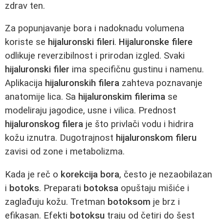
zdrav ten.
Za popunjavanje bora i nadoknadu volumena
koriste se
hijaluronski fileri
.
Hijaluronske filere
odlikuje reverzibilnost i prirodan izgled. Svaki
hijaluronski filer
ima specifičnu gustinu i namenu.
Aplikacija
hijaluronskih filera
zahteva poznavanje
anatomije lica. Sa
hijaluronskim filerima
se
modeliraju jagodice, usne i vilica. Prednost
hijaluronskog filera
je što privlači vodu i hidrira
kožu iznutra. Dugotrajnost
hijaluronskom fileru
zavisi od zone i metabolizma.
Kada je reč o
korekcija bora
, često je nezaobilazan
i
botoks
. Preparati
botoksa
opuštaju mišiće i
zaglađuju kožu. Tretman
botoksom
je brz i
efikasan. Efekti
botoksu
traju od četiri do šest