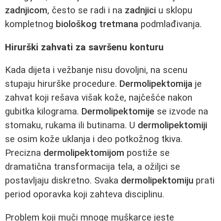
zadnjicom
, često se radi i na
zadnjici
u sklopu
kompletnog
biološkog tretmana
podmlađivanja.
Hirurški zahvati za savršenu konturu
Kada dijeta i vežbanje nisu dovoljni, na scenu
stupaju hirurške procedure.
Dermolipektomija
je
zahvat koji rešava višak kože, najčešće nakon
gubitka kilograma.
Dermolipektomije
se izvode na
stomaku, rukama ili butinama. U
dermolipektomiji
se osim kože uklanja i deo potkožnog tkiva.
Precizna
dermolipektomijom
postiže se
dramatična transformacija tela, a ožiljci se
postavljaju diskretno. Svaka
dermolipektomiju
prati
period oporavka koji zahteva disciplinu.
Problem koji muči mnoge muškarce jeste