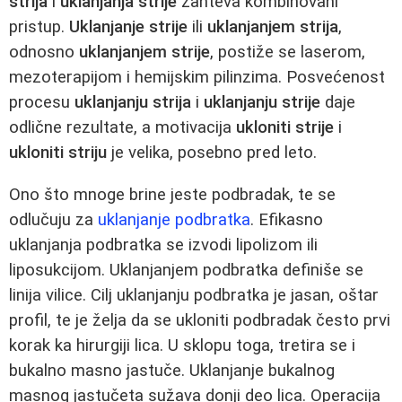
strija
i
uklanjanja strije
zahteva kombinovani
pristup.
Uklanjanje strije
ili
uklanjanjem strija
,
odnosno
uklanjanjem strije
, postiže se laserom,
mezoterapijom i hemijskim pilinzima. Posvećenost
procesu
uklanjanju strija
i
uklanjanju strije
daje
odlične rezultate, a motivacija
ukloniti strije
i
ukloniti striju
je velika, posebno pred leto.
Ono što mnoge brine jeste podbradak, te se
odlučuju za
uklanjanje podbratka
. Efikasno
uklanjanja podbratka se izvodi lipolizom ili
liposukcijom. Uklanjanjem podbratka definiše se
linija vilice. Cilj uklanjanju podbratka je jasan, oštar
profil, te je želja da se ukloniti podbradak često prvi
korak ka hirurgiji lica. U sklopu toga, tretira se i
bukalno masno jastuče. Uklanjanje bukalnog
masnog jastučeta sužava donji deo lica. Operacija