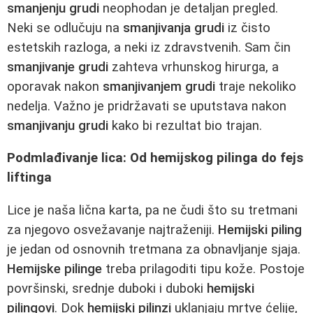
smanjenju grudi
neophodan je detaljan pregled.
Neki se odlučuju na
smanjivanja grudi
iz čisto
estetskih razloga, a neki iz zdravstvenih. Sam čin
smanjivanje grudi
zahteva vrhunskog hirurga, a
oporavak nakon
smanjivanjem grudi
traje nekoliko
nedelja. Važno je pridržavati se uputstava nakon
smanjivanju grudi
kako bi rezultat bio trajan.
Podmlađivanje lica: Od hemijskog pilinga do fejs
liftinga
Lice je naša lična karta, pa ne čudi što su tretmani
za njegovo osvežavanje najtraženiji.
Hemijski piling
je jedan od osnovnih tretmana za obnavljanje sjaja.
Hemijske pilinge
treba prilagoditi tipu kože. Postoje
površinski, srednje duboki i duboki
hemijski
pilingovi
. Dok
hemijski pilinzi
uklanjaju mrtve ćelije,