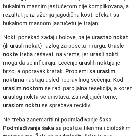
bukalnim masnim jastučetom nije komplikovana, a
rezultat je izraženija jagodična kost. Efekat sa
bukalnom masnom jastučetu je trajan.
Nokti ponekad zadaju bolove, pa je
urastao nokat
(ili
urasli nokat
) razlog za posetu hirurgu.
Urasle
nokte
treba rešavati na vreme, jer
urasli nokti
mogu da se inficiraju. Lečenje
uraslih noktiju
je
brzo, a oporavak kratak. Problemi sa
uraslim
noktima
nastaju usled nepravilnog sečenja. Kod
uraslim noktom
se radi parcijalna resekcija, a koren
uraslog nokta
se uništava. Zahvaljujući tome,
uraslom noktu
se sprečava recidiv.
Ne treba zanemariti ni
podmlađivanje šaka
.
Podmlađivanja šaka
se postiže filerima i biološkim