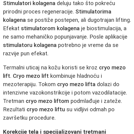
Stimulatori kolagena
deluju tako što pokreću
prirodni proces regeneracije.
Stimulatorima
kolagena
se postiže postepen, ali dugotrajan lifting.
Efekat
stimulatorom kolagena
je biostimulacija, a
ne samo mehaničko popunjavanje. Posle aplikacije
stimulatoru kolagena
potrebno je vreme da se
razvije pun efekat.
Termalni uticaj na kožu koristi se kroz
cryo mezo
lift
.
Cryo mezo lift
kombinuje hladnoću i
mezoterapiju. Tokom
cryo mezo lifta
dolazi do
intenzivne vazokonstrikcije i potom vazodilatacije.
Tretman
cryo mezo liftom
podmlađuje i zateže.
Rezultati
cryo mezo liftu
su vidljivi odmah po
završetku procedure.
Korekcije tela i specijalizovani tretmani