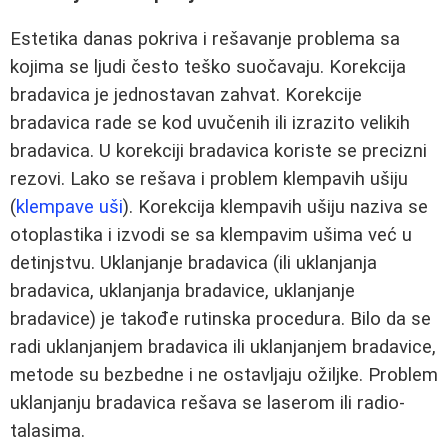
Estetika danas pokriva i rešavanje problema sa
kojima se ljudi često teško suočavaju. Korekcija
bradavica je jednostavan zahvat. Korekcije
bradavica rade se kod uvučenih ili izrazito velikih
bradavica. U korekciji bradavica koriste se precizni
rezovi. Lako se rešava i problem klempavih ušiju
(
klempave uši
). Korekcija klempavih ušiju naziva se
otoplastika i izvodi se sa klempavim ušima već u
detinjstvu. Uklanjanje bradavica (ili uklanjanja
bradavica, uklanjanja bradavice, uklanjanje
bradavice) je takođe rutinska procedura. Bilo da se
radi uklanjanjem bradavica ili uklanjanjem bradavice,
metode su bezbedne i ne ostavljaju ožiljke. Problem
uklanjanju bradavica rešava se laserom ili radio-
talasima.