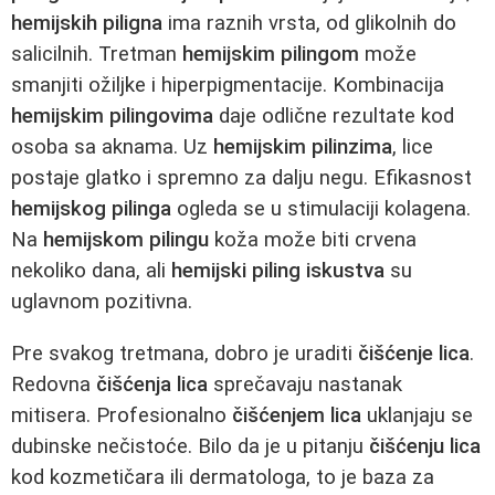
hemijskih piligna
ima raznih vrsta, od glikolnih do
salicilnih. Tretman
hemijskim pilingom
može
smanjiti ožiljke i hiperpigmentacije. Kombinacija
hemijskim pilingovima
daje odlične rezultate kod
osoba sa aknama. Uz
hemijskim pilinzima
, lice
postaje glatko i spremno za dalju negu. Efikasnost
hemijskog pilinga
ogleda se u stimulaciji kolagena.
Na
hemijskom pilingu
koža može biti crvena
nekoliko dana, ali
hemijski piling iskustva
su
uglavnom pozitivna.
Pre svakog tretmana, dobro je uraditi
čišćenje lica
.
Redovna
čišćenja lica
sprečavaju nastanak
mitisera. Profesionalno
čišćenjem lica
uklanjaju se
dubinske nečistoće. Bilo da je u pitanju
čišćenju lica
kod kozmetičara ili dermatologa, to je baza za