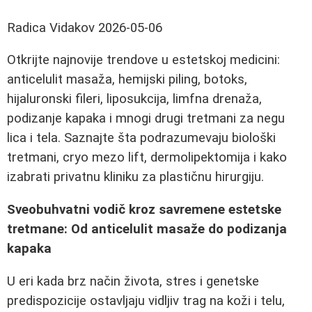
Radica Vidakov
2026-05-06
Otkrijte najnovije trendove u estetskoj medicini:
anticelulit masaža, hemijski piling, botoks,
hijaluronski fileri, liposukcija, limfna drenaža,
podizanje kapaka i mnogi drugi tretmani za negu
lica i tela. Saznajte šta podrazumevaju biološki
tretmani, cryo mezo lift, dermolipektomija i kako
izabrati privatnu kliniku za plastičnu hirurgiju.
Sveobuhvatni vodič kroz savremene estetske
tretmane: Od anticelulit masaže do podizanja
kapaka
U eri kada brz način života, stres i genetske
predispozicije ostavljaju vidljiv trag na koži i telu,