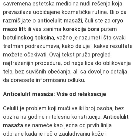
savremena estetska medicina nudi rešenja koja
prevazilaze uobičajene kozmetičke rutine. Bilo da
razmišljate o
anticelulit masaži
, čuli ste za
cryo
mezo lift
ili vas zanima
korekcija bora
putem
botulinskog toksina
, važno je razumeti šta svaki
tretman podrazumeva, kako deluje i kakve rezultate
možete očekivati. Ovaj tekst pruža pregled
najtraženijih procedura, od nege lica do oblikovanja
tela, bez suvišnih obećanja, ali sa dovoljno detalja
da donesete informisanu odluku.
Anticelulit masaža: Više od relaksacije
Celulit je problem koji muči veliki broj osoba, bez
obzira na godine ili telesnu konstituciju.
Anticelulit
masaža
se nameće kao jedna od prvih linija
odbrane kada je reč o zaglađivanju kože i