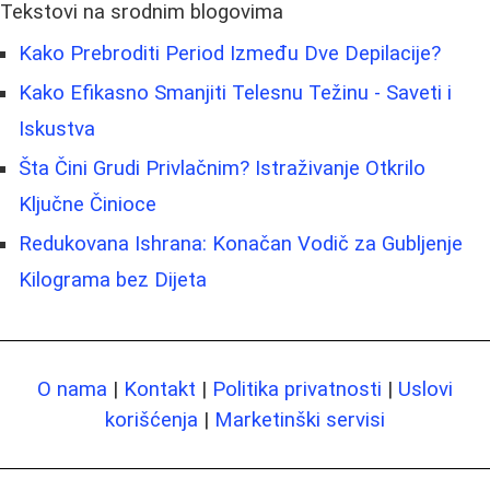
Tekstovi na srodnim blogovima
Kako Prebroditi Period Između Dve Depilacije?
Kako Efikasno Smanjiti Telesnu Težinu - Saveti i
Iskustva
Šta Čini Grudi Privlačnim? Istraživanje Otkrilo
Ključne Činioce
Redukovana Ishrana: Konačan Vodič za Gubljenje
Kilograma bez Dijeta
O nama
|
Kontakt
|
Politika privatnosti
|
Uslovi
korišćenja
|
Marketinški servisi