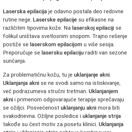
Laserska epilacija
je odavno postala deo redovne
rutine nege.
Laserske epilacije
su efikasne na
različitim tipovima kože. Na
laserskoj epilaciji
se
folikul uništava svetlosnim snopom. Trajno rešenje
postiže se
laserskom epilacijom
u više sesija.
Preporučuje se
lasersku epilaciju
raditi van sezone
sunčanja.
Za problematičnu kožu, tu je
uklanjanje akni
.
Uklanjanja akni
se ne svodi samo na istiskivanje,
već podrazumeva stručni tretman.
Uklanjanjem
akni
i primenom odgovarajuće terapije sprečavaju
se ožiljci. Posvećenost
uklanjanju akni
mora biti
svakodnevna. Ožiljne posledice i
uklanjanje strija
takođe su čest motiv za posetu klinici.
Uklanjanja