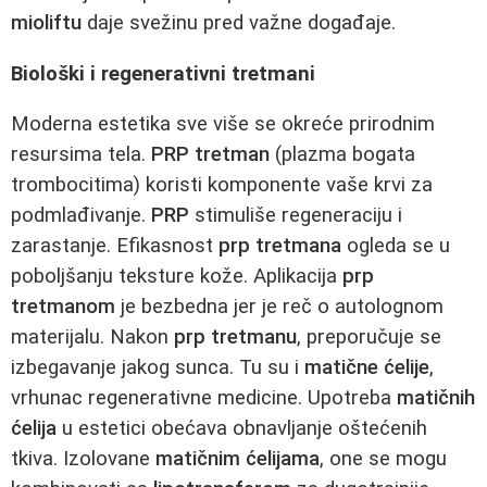
mioliftu
daje svežinu pred važne događaje.
Biološki i regenerativni tretmani
Moderna estetika sve više se okreće prirodnim
resursima tela.
PRP tretman
(plazma bogata
trombocitima) koristi komponente vaše krvi za
podmlađivanje.
PRP
stimuliše regeneraciju i
zarastanje. Efikasnost
prp tretmana
ogleda se u
poboljšanju teksture kože. Aplikacija
prp
tretmanom
je bezbedna jer je reč o autolognom
materijalu. Nakon
prp tretmanu
, preporučuje se
izbegavanje jakog sunca. Tu su i
matične ćelije
,
vrhunac regenerativne medicine. Upotreba
matičnih
ćelija
u estetici obećava obnavljanje oštećenih
tkiva. Izolovane
matičnim ćelijama
, one se mogu