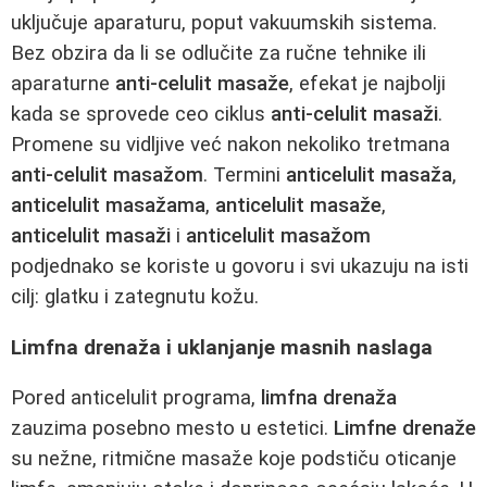
uključuje aparaturu, poput vakuumskih sistema.
Bez obzira da li se odlučite za ručne tehnike ili
aparaturne
anti-celulit masaže
, efekat je najbolji
kada se sprovede ceo ciklus
anti-celulit masaži
.
Promene su vidljive već nakon nekoliko tretmana
anti-celulit masažom
. Termini
anticelulit masaža
,
anticelulit masažama
,
anticelulit masaže
,
anticelulit masaži
i
anticelulit masažom
podjednako se koriste u govoru i svi ukazuju na isti
cilj: glatku i zategnutu kožu.
Limfna drenaža i uklanjanje masnih naslaga
Pored anticelulit programa,
limfna drenaža
zauzima posebno mesto u estetici.
Limfne drenaže
su nežne, ritmične masaže koje podstiču oticanje