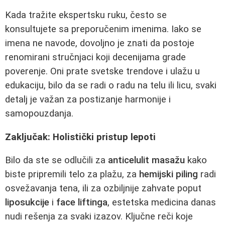
Kada tražite ekspertsku ruku, često se
konsultujete sa preporučenim imenima. Iako se
imena ne navode, dovoljno je znati da postoje
renomirani stručnjaci koji decenijama grade
poverenje. Oni prate svetske trendove i ulažu u
edukaciju, bilo da se radi o radu na telu ili licu, svaki
detalj je važan za postizanje harmonije i
samopouzdanja.
Zaključak: Holistički pristup lepoti
Bilo da ste se odlučili za
anticelulit masažu
kako
biste pripremili telo za plažu, za
hemijski piling
radi
osvežavanja tena, ili za ozbiljnije zahvate poput
liposukcije
i
face liftinga
, estetska medicina danas
nudi rešenja za svaki izazov. Ključne reči koje