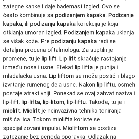
zategne kapke i daje bademast izgled. Ovo se
često kombinuje sa
podizanjem kapaka
.
Podizanje
kapaka
, ili
podizanja kapaka
korekcija je koja
otklanja umoran izgled.
Podizanjem kapaka
uklanja
se višak kože. Pre
podizanju kapaka
radi se
detaljna procena oftalmologa. Za suptilnije
promene, tu je
lip lift
.
Lip lift
skraćuje rastojanje
između nosa i usne. Efekat
lip lifta
je punija i
mladalačka usna.
Lip liftom
se može postići i blago
izvrtanje rumenog dela usne. Nakon
lip liftu
, osmeh
postaje atraktivniji. Ponekad se ovaj zahvat naziva i
lip-lift
,
lip-lifta
,
lip-litom
,
lip-liftu
. Takođe, tu je i
miolift
.
Miolift
je neinvazivna tehnika toniranja
mišića lica. Tokom
miolifta
koriste se
specijalizovani impulsi.
Mioliftom
se postiže
zatezanje bez perioda oporavka. Odlazak na