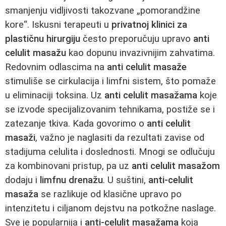
smanjenju vidljivosti takozvane „pomorandžine
kore“. Iskusni terapeuti u
privatnoj klinici za
plastičnu hirurgiju
često preporučuju upravo
anti
celulit masažu
kao dopunu invazivnijim zahvatima.
Redovnim odlascima na
anti celulit masaže
stimuliše se cirkulacija i limfni sistem, što pomaže
u eliminaciji toksina. Uz
anti celulit masažama
koje
se izvode specijalizovanim tehnikama, postiže se i
zatezanje tkiva. Kada govorimo o
anti celulit
masaži
, važno je naglasiti da rezultati zavise od
stadijuma celulita i doslednosti. Mnogi se odlučuju
za kombinovani pristup, pa uz
anti celulit masažom
dodaju i
limfnu drenažu
. U suštini,
anti-celulit
masaža
se razlikuje od klasične upravo po
intenzitetu i ciljanom dejstvu na potkožne naslage.
Sve je popularnija i
anti-celulit masažama
koja