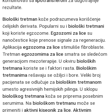
kombinovati sa
lipotransferom
za dugotrajnije
rezultate.
Biološki tretman
kože podrazumeva korišćenje
ćelijskih derivata. Popularni su i
biološki tretmani
koji koriste egzozome.
Egzozomi za lice
su
nanočestice koje prenose signale za regeneraciju.
Aplikacija
egzozoma za lice
stimuliše fibroblaste.
Tretman
egzozomima za lice
smatra se sledećom
generacijom mezoterapije. U okviru
bioloških
tretmana
koriste se i faktori rasta.
Biološkim
tretmanima
rešavaju se ožiljci i bore. Veliki broj
pacijenata se odlučuje za
biološkim tretmanom
umesto agresivnijih hemijskih pilinga. U sklopu
biološkog tretmana
koža se priprema posebnim
serumima. Na
biološkom tretmanu
može se
primeniti i
aktivni kiseonik za lice
.
Aktivnim