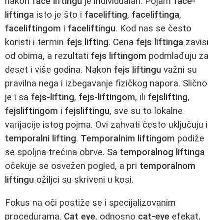
nakon
face liftingu
je individualan. Pojam
face-
liftinga
isto je što i
facelifting
,
faceliftinga
,
faceliftingom
i
faceliftingu
. Kod nas se često
koristi i termin
fejs lifting
. Cena
fejs liftinga
zavisi
od obima, a rezultati
fejs liftingom
podmlađuju za
deset i više godina. Nakon
fejs liftingu
važni su
pravilna nega i izbegavanje fizičkog napora. Slično
je i sa
fejs-lifting
,
fejs-liftingom
, ili
fejslifting
,
fejsliftingom
i
fejsliftingu
, sve su to lokalne
varijacije istog pojma. Ovi zahvati često uključuju i
temporalni lifting
.
Temporalnim liftingom
podiže
se spoljna trećina obrve. Sa
temporalnog liftinga
očekuje se osvežen pogled, a pri
temporalnom
liftingu
ožiljci su skriveni u kosi.
Fokus na oči postiže se i specijalizovanim
procedurama.
Cat eye
, odnosno
cat-eye
efekat,