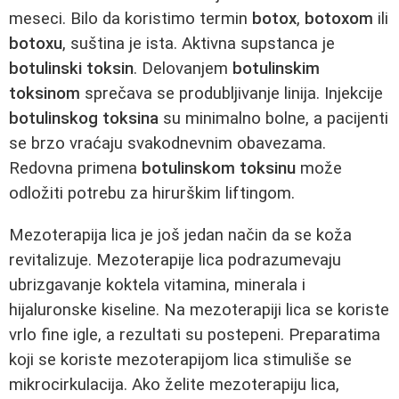
meseci. Bilo da koristimo termin
botox
,
botoxom
ili
botoxu
, suština je ista. Aktivna supstanca je
botulinski toksin
. Delovanjem
botulinskim
toksinom
sprečava se produbljivanje linija. Injekcije
botulinskog toksina
su minimalno bolne, a pacijenti
se brzo vraćaju svakodnevnim obavezama.
Redovna primena
botulinskom toksinu
može
odložiti potrebu za hirurškim liftingom.
Mezoterapija lica je još jedan način da se koža
revitalizuje. Mezoterapije lica podrazumevaju
ubrizgavanje koktela vitamina, minerala i
hijaluronske kiseline. Na mezoterapiji lica se koriste
vrlo fine igle, a rezultati su postepeni. Preparatima
koji se koriste mezoterapijom lica stimuliše se
mikrocirkulacija. Ako želite mezoterapiju lica,