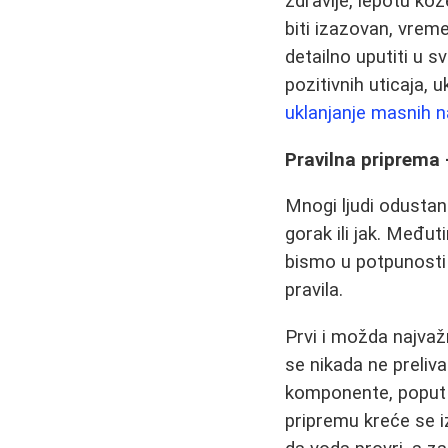
zdravlje, lepotu ko
biti izazovan, vreme
detailno uputiti u 
pozitivnih uticaja, 
uklanjanje masnih 
Pravilna priprema 
Mnogi ljudi odusta
gorak ili jak. Međut
bismo u potpunosti 
pravila.
Prvi i možda najvažn
se nikada ne preliv
komponente, poput a
pripremu kreće se i