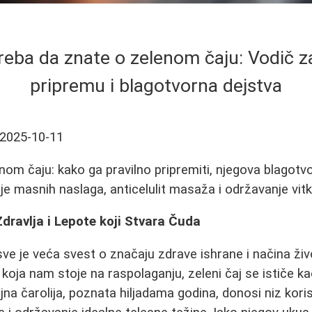
reba da znate o zelenom čaju: Vodič z
pripremu i blagotvorna dejstva
2025-10-11
nom čaju: kako ga pravilno pripremiti, njegova blagotv
e masnih naslaga, anticelulit masaža i održavanje vitke 
 Zdravlja i Lepote koji Stvara Čuda
ve je veća svest o značaju zdrave ishrane i načina ži
koja nam stoje na raspolaganju, zeleni čaj se ističe ka
jna čarolija, poznata hiljadama godina, donosi niz kori