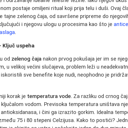
že i održavanje idealne telesne težine. Iako njegov uk
nom postaje omiljeni ritual koji prija telu i duši. Ovaj č
sve tajne zelenog čaja, od savršene pripreme do njegov
uključujući i njegovu ulogu u procesima kao što je
antic
naslaga
.
- Ključ uspeha
nu od
zelenog čaja
nakon prvog pokušaja jer im se njeg
im, u velikoj većini slučajeva, problem leži u neadekvat
iskoristili sve benefite koje nudi, neophodno je pridrž
iji korak je
temperatura vode
. Za razliku od crnog čaja
a ključalom vodom. Previsoka temperatura uništava nje
ntioksidanasa, i čini ga izrazito gorkim. Idealna tem
zmeđu 75 i 80 stepeni Celzijusa. Kako to postići? Jedn