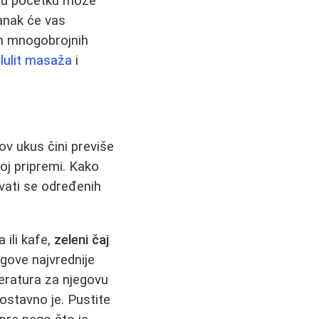
us u početku može
lanak će vas
ih mnogobrojnih
elulit masaža
i
ov ukus čini previše
noj pripremi. Kako
avati se određenih
 ili kafe,
zeleni čaj
gove najvrednije
peratura za njegovu
ostavno je. Pustite