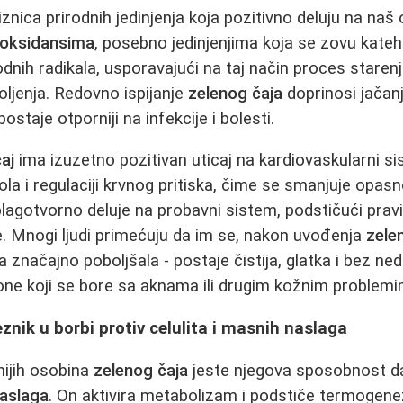
iznica prirodnih jedinjenja koja pozitivno deluju na naš
ioksidansima
, posebno jedinjenjima koja se zovu kateh
dnih radikala, usporavajući na taj način proces starenja
boljenja. Redovno ispijanje
zelenog čaja
doprinosi jačan
staje otporniji na infekcije i bolesti.
čaj
ima izuzetno pozitivan uticaj na kardiovaskularni s
ola i regulaciji krvnog pritiska, čime se smanjuje opas
blagotvorno deluje na probavni sistem, podstičući pravi
e. Mnogi ljudi primećuju da im se, nakon uvođenja
zele
 značajno poboljšala - postaje čistija, glatka i bez ne
ne koji se bore sa aknama ili drugim kožnim problemi
eznik u borbi protiv celulita i masnih naslaga
nijih osobina
zelenog čaja
jeste njegova sposobnost d
naslaga
. On aktivira metabolizam i podstiče termogen