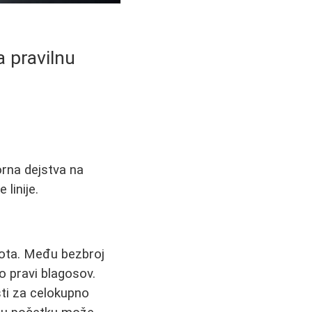
a pravilnu
orna dejstva na
linije.
vota. Među bezbroj
o pravi blagosov.
sti za celokupno