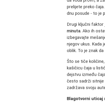
da voda provri, a za
prelijete preko čaja
dnu posude - to je 
Drugi ključni faktor
minuta
. Ako ih osta
izbegavajte mešanje
njegov ukus. Kada je
oblik. To je znak da
Što se tiče količine
kašičicu čaja u lis
dejstvu između čaja
često sadrži sitnije
zadržava svoju aute
Blagotvorni uticaj