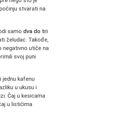
 pre nego što je
 počinju stvarati na
vodi samo
dva do tri
rati želudac. Takođe,
o negativno utiče na
rimili svoj puni
ti jednu kafenu
zliku u ukusu i
uzi. Čaj u kesicama
aj u listićima