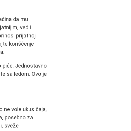
načina da mu
tnijim, već i
rinosi prijatnoj
ajte korišćenje
a.
o piće. Jednostavno
ite sa ledom. Ovo je
o ne vole ukus čaja,
va, posebno za
i, sveže