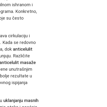
vilnom ishranom i
ograma. Konkretno,
oje su često
va cirkulaciju i
a
. Kada se redovno
na, dok
anticelulit
juju. Različite
anticelulit masaže
ćene unutrašnjim
bolje rezultate u
ovnog ispijanja
 u
uklanjanju masnih