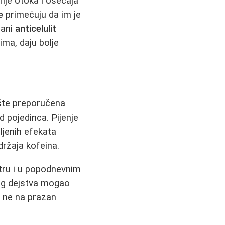
nje otoka i osećaja
e
primećuju da im je
mani
anticelulit
ima, daju bolje
pšte preporučena
d pojedinca. Pijenje
ljenih efekata
držaja kofeina.
utru i u popodnevnim
nog dejstva mogao
 ne na prazan