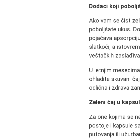
Dodaci koji pobolj
Ako vam se čist
zel
poboljšate ukus. Do
pojačava apsorpciju 
slatkoći, a istovre
veštačkih zaslađivač
U letnjim mesecim
ohladite skuvani čaj
odlična i zdrava za
Zeleni čaj u kapsul
Za one kojima se na
postoje i kapsule 
putovanja ili užurba