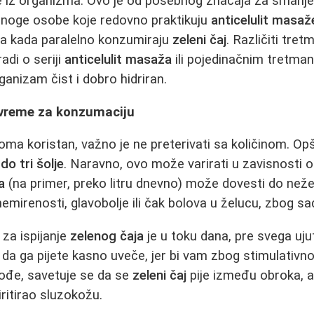
e iz organizma. Ovo je od posebnog značaja za smanje
noge osobe koje redovno praktikuju
anticelulit masaž
šća kada paralelno konzumiraju
zeleni čaj
. Različiti tret
radi o seriji
anticelulit masaža
ili pojedinačnim tretman
ganizam čist i dobro hidriran.
e vreme za konzumaciju
ma koristan, važno je ne preterivati sa količinom. O
do tri šolje
. Naravno, ovo može varirati u zavisnosti o
a
(na primer, preko litru dnevno) može dovesti do neže
emirenosti, glavobolje ili čak bolova u želucu, zbog sa
 za ispijanje
zelenog čaja
je u toku dana, pre svega uj
 da ga pijete kasno uveče, jer bi vam zbog stimulativ
kođe, savetuje se da se
zeleni čaj
pije između obroka, a
iritirao sluzokožu.