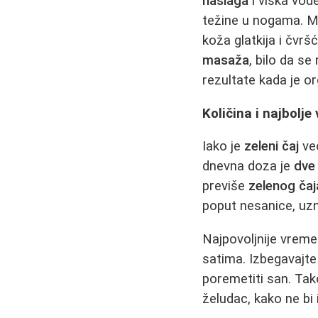
naslaga
i viška vod
težine u nogama. M
koža glatkija i čvr
masaža
, bilo da se 
rezultate kada je or
Količina i najbolj
Iako je
zeleni čaj
veo
dnevna doza je
dve 
previše
zelenog čaj
poput nesanice, uzn
Najpovoljnije vreme
satima. Izbegavajte
poremetiti san. Ta
želudac, kako ne bi 