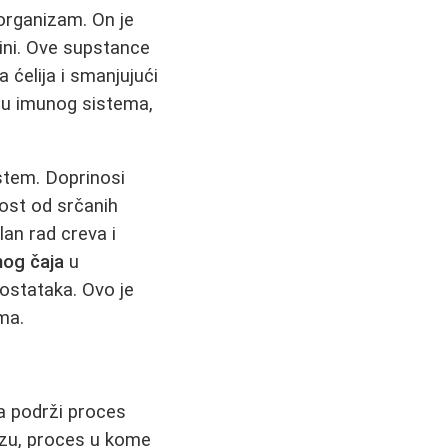
 organizam. On je
ini. Ove supstance
 ćelija i smanjujući
ju imunog sistema,
istem. Doprinosi
nost od srčanih
lan rad creva i
nog čaja
u
dostataka. Ovo je
ma.
a podrži proces
ezu, proces u kome