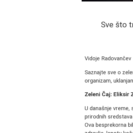
Sve što t
Vidoje Radovančev
Saznajte sve o zele
organizam, uklanjanj
Zeleni Čaj: Eliksir
U današnje vreme, s
prirodnih sredstava 
Ova besprekorna bil