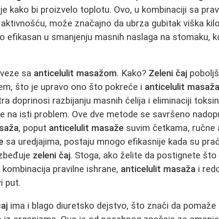
je kako bi proizvelo toplotu. Ovo, u kombinaciji sa pra
aktivnošću, može značajno da ubrza gubitak viška kil
o efikasan u smanjenju masnih naslaga na stomaku, k
 veze sa
anticelulit masažom
. Kako?
Zeleni čaj
poboljša
tem, što je upravo ono što pokreće i
anticelulit masaž
ra doprinosi razbijanju masnih ćelija i eliminaciji toksi
je na isti problem. Ove dve metode se savršeno nadopun
asaža
, poput
anticelulit masaže
suvim četkama, ručne
e
sa uredjajima, postaju mnogo efikasnije kada su pra
ezbeđuje
zeleni čaj
. Stoga, ako želite da postignete što 
a, kombinacija pravilne ishrane,
anticelulit masaža
i red
i put.
čaj
ima i blago diuretsko dejstvo, što znači da pomaže