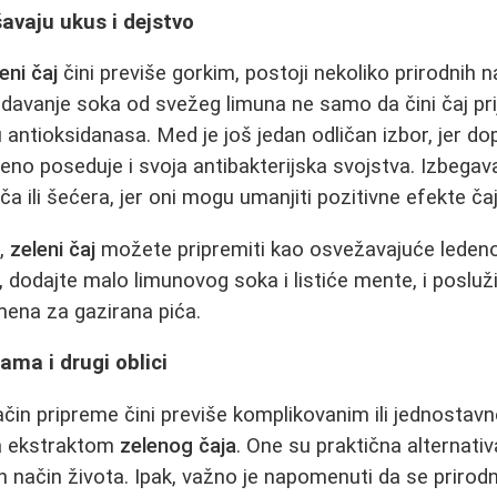
šavaju ukus i dejstvo
eni čaj
čini previše gorkim, postoji nekoliko prirodnih 
davanje soka od svežeg limuna ne samo da čini čaj prija
antioksidanasa. Med je još jedan odličan izbor, jer dop
meno poseduje i svoja antibakterijska svojstva. Izbegav
a ili šećera, jer oni mogu umanjiti pozitivne efekte čaj
a,
zeleni čaj
možete pripremiti kao osvežavajuće leden
, dodajte malo limunovog soka i listiće mente, i posluž
mena za gazirana pića.
ama i drugi oblici
čin pripreme čini previše komplikovanim ili jednostavn
sa ekstraktom
zelenog čaja
. One su praktična alternati
n način života. Ipak, važno je napomenuti da se prirodn