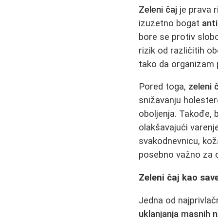
Zeleni čaj
je prava r
izuzetno bogat
ant
bore se protiv slobo
rizik od različitih o
tako da organizam po
Pored toga,
zeleni 
snižavanju holester
oboljenja. Takođe, 
olakšavajući varenj
svakodnevnicu, koža
posebno važno za o
Zeleni čaj kao sav
Jedna od najprivlač
uklanjanja masnih 