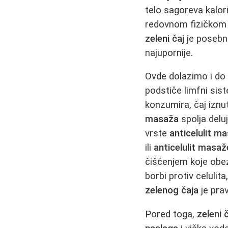
telo sagoreva kalori
redovnom fizičkom 
zeleni čaj
je posebn
najupornije.
Ovde dolazimo i do
podstiče limfni sis
konzumira, čaj iznut
masaža
spolja delu
vrste
anticelulit m
ili
anticelulit masaž
čišćenjem koje ob
borbi protiv celulit
zelenog čaja
je prav
Pored toga,
zeleni 