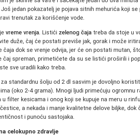
tim je skinite sa vatre i sačekajte jedan do dva minuta
. Još jedan pokazatelj je pojava sitnih mehurića koji se
pravi trenutak za korišćenje vode.
 je
vreme vrenja
. Listići
zelenog čaja
treba da stoje u 
vite duže, čaj će postati previše jak, gorak i može iriti
 čaja dok se vrenje odvija, jer će on postati mutan, št
 čaj spreman, primetićete da su se listići proširili i pop
 ste sve uradili kako treba.
, za standardnu šolju od 2 dl sasvim je dovoljno koristi
tićima (oko 2-4 grama). Mnogi ljudi primećuju ogromnu ra
 u filter kesicama i onog koji se kupuje na meru u rinf
 čestice, a nekada i manje kvalitetne delove biljke, dok č
ntičnost i punoću sastojaka.
 na celokupno zdravlje