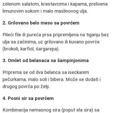
zelenom salatom, krastavcima i kapama, prelivena
limunovim sokom i malo maslinovog ulja.
2. Grilovano belo meso sa povrćem
Pileći file ili pureća prsa pripremljena na tiganju bez
ulja sa začinima, uz grilovano ili kuvano povrće
(brokoli, karfiol, šargarepa).
3. Omlet od belanaca sa šampinjonima
Priprema se od dva belanca sa iseckanim
pečurkama, malo soli i bibera. Može se dodati i
drugog povrća po želji.
4. Posni sir sa povrćem
Kombinacija nemasnog sira (poput ela sira) sa