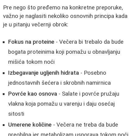
Pre nego što pređemo na konkretne preporuke,
važno je naglasiti nekoliko osnovnih principa kada
je u pitanju večernji obrok:
Fokus na proteine
- Večera bi trebalo da bude
bogata proteinima koji pomažu u obnavljanju
mišića tokom noći
Izbegavanje ugljenih hidrata
- Posebno
jednostavnih šećera i skrobnih namirnica
Povrće kao osnova
- Salate i povrće pružaju
vlakna koja pomažu u varenju i daju osećaj
sitosti
Umerene količine
- Večera ne treba da bude
preobilna jer metabolizam usporava tokom noći