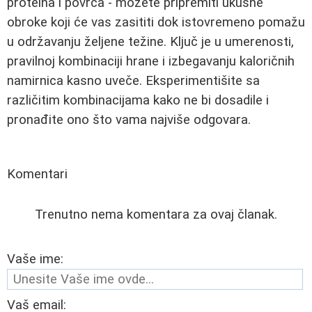
proteina i povrća - možete pripremiti ukusne
obroke koji će vas zasititi dok istovremeno pomažu
u održavanju željene težine. Ključ je u umerenosti,
pravilnoj kombinaciji hrane i izbegavanju kaloričnih
namirnica kasno uveče. Eksperimentišite sa
različitim kombinacijama kako ne bi dosadile i
pronađite ono što vama najviše odgovara.
Komentari
Trenutno nema komentara za ovaj članak.
Vaše ime:
Vaš email: