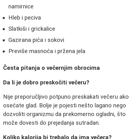
namirnice
Hleb i peciva
Slatkiši i grickalice
Gazirana pića i sokovi
Previše masnoća i pržena jela
Česta pitanja o večernjim obrocima
Da li je dobro preskočiti večeru?
Nije preporučljivo potpuno preskakati večeru ako
osećate glad. Bolje je pojesti nešto lagano nego
dozvoliti organizmu da prekomerno ogladni, što
može dovesti do prejedanja sutradan.
Koliko kalorija bi trebalo da ima večera?