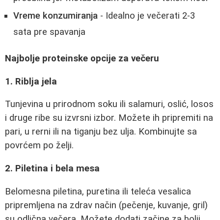
Vreme konzumiranja
- Idealno je večerati 2-3
sata pre spavanja
Najbolje proteinske opcije za večeru
1. Riblja jela
Tunjevina u prirodnom soku ili salamuri, oslić, losos
i druge ribe su izvrsni izbor. Možete ih pripremiti na
pari, u rerni ili na tiganju bez ulja. Kombinujte sa
povrćem po želji.
2. Piletina i bela mesa
Belomesna piletina, puretina ili teleća vesalica
pripremljena na zdrav način (pečenje, kuvanje, gril)
su odlična večera. Možete dodati začine za bolji