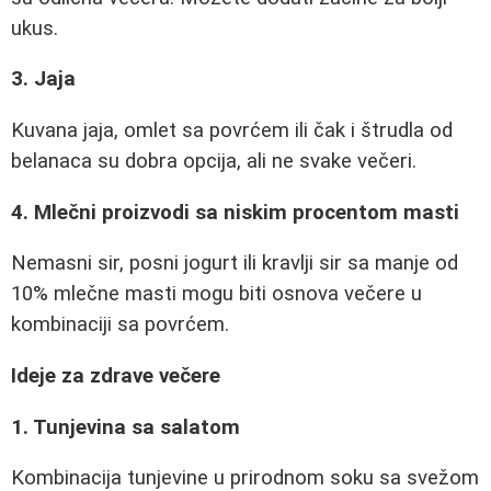
ukus.
3. Jaja
Kuvana jaja, omlet sa povrćem ili čak i štrudla od
belanaca su dobra opcija, ali ne svake večeri.
4. Mlečni proizvodi sa niskim procentom masti
Nemasni sir, posni jogurt ili kravlji sir sa manje od
10% mlečne masti mogu biti osnova večere u
kombinaciji sa povrćem.
Ideje za zdrave večere
1. Tunjevina sa salatom
Kombinacija tunjevine u prirodnom soku sa svežom