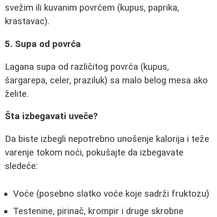
svežim ili kuvanim povrćem (kupus, paprika,
krastavac).
5. Supa od povrća
Lagana supa od različitog povrća (kupus,
šargarepa, celer, praziluk) sa malo belog mesa ako
želite.
Šta izbegavati uveče?
Da biste izbegli nepotrebno unošenje kalorija i teže
varenje tokom noći, pokušajte da izbegavate
sledeće:
Voće (posebno slatko voće koje sadrži fruktozu)
Testenine, pirinač, krompir i druge skrobne