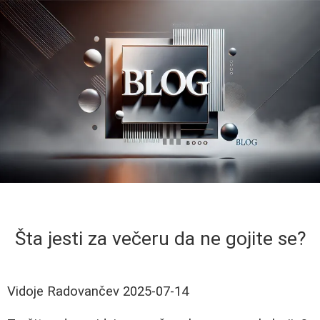
Šta jesti za večeru da ne gojite se?
Vidoje Radovančev
2025-07-14