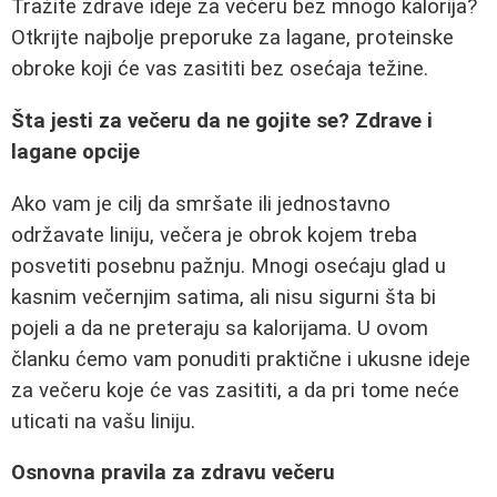
Tražite zdrave ideje za večeru bez mnogo kalorija?
Otkrijte najbolje preporuke za lagane, proteinske
obroke koji će vas zasititi bez osećaja težine.
Šta jesti za večeru da ne gojite se? Zdrave i
lagane opcije
Ako vam je cilj da smršate ili jednostavno
održavate liniju, večera je obrok kojem treba
posvetiti posebnu pažnju. Mnogi osećaju glad u
kasnim večernjim satima, ali nisu sigurni šta bi
pojeli a da ne preteraju sa kalorijama. U ovom
članku ćemo vam ponuditi praktične i ukusne ideje
za večeru koje će vas zasititi, a da pri tome neće
uticati na vašu liniju.
Osnovna pravila za zdravu večeru