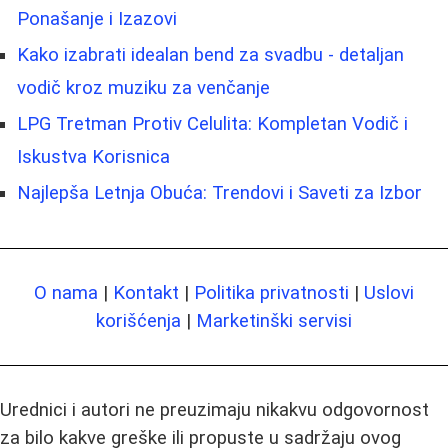
Ponašanje i Izazovi
Kako izabrati idealan bend za svadbu - detaljan
vodič kroz muziku za venčanje
LPG Tretman Protiv Celulita: Kompletan Vodič i
Iskustva Korisnica
Najlepša Letnja Obuća: Trendovi i Saveti za Izbor
O nama
|
Kontakt
|
Politika privatnosti
|
Uslovi
korišćenja
|
Marketinški servisi
Urednici i autori ne preuzimaju nikakvu odgovornost
za bilo kakve greške ili propuste u sadržaju ovog