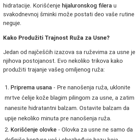
hidratacije. Korišćenje
hijaluronskog filera
u
svakodnevnoj šminki može postati deo vaše rutine
neguje.
Kako Produžiti Trajnost Ruža za Usne?
Jedan od najčešćih izazova sa ruževima za usne je
njihova postojanost. Evo nekoliko trikova kako
produžiti trajanje vašeg omiljenog ruža:
Priprema usana
- Pre nanošenja ruža, uklonite
mrtve ćelije kože blagim pilingom za usne, a zatim
nanesite hidratantni balzam. Ostavite balzam da
upije nekoliko minuta pre nanošenja ruža.
Korišćenje olovke
- Olovka za usne ne samo da