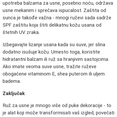
upotreba balzama za usne, posebno noću, održava
usne mekanim i sprečava ispucalost. Zaštita od
sunca je takođe važna - mnogi ruževi sada sadrže
SPF zaštitu koja štiti delikatnu kožu usana od
štetnih UV zraka.
Izbegavajte lizanje usana kada su suve, jer slina
dodatno isušuje kožu. Umesto toga, koristite
hidratantni balzam ili ruž sa hranjivim sastojcima.
Ako imate veoma suve usne, tražite ruževe
obogaćene vitaminom E, shea puterom ili uljem
badema.
Zaključak
Ruž za usne je mnogo više od puke dekoracije - to
je alat koji može transformisati vaš izgled, povećati