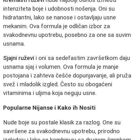
intenziteta boje i udobnosti nošenja. Oni su
hidratantni, lako se nanose i ostavljaju usne
mekanim. Ova formula je odličan izbor za
svakodnevnu upotrebu, posebno za one sa suvim
usnama.
Sjajni ruževi
i oni sa sedefastim završetkom daju
usnama sjaj i volumen. Ova formula je manje
postojana i zahteva češće dopunjavanje, ali pruža
svež i mladolik izgled. Često su obogaćeni
vitaminima i uljima koja neguju usne.
Popularne Nijanse i Kako ih Nositi
Nude boje su postale klasik za razlog. One su
savršene za svakodnevnu upotrebu, prirodno
izgledaju i lako se kombinuju sa drugom šminkom.