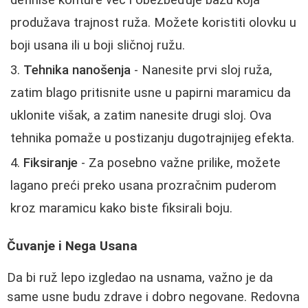
definiše konture već i obezbeđuje bazu koja
produžava trajnost ruža. Možete koristiti olovku u
boji usana ili u boji sličnoj ružu.
Tehnika nanošenja
- Nanesite prvi sloj ruža,
zatim blago pritisnite usne u papirni maramicu da
uklonite višak, a zatim nanesite drugi sloj. Ova
tehnika pomaže u postizanju dugotrajnijeg efekta.
Fiksiranje
- Za posebno važne prilike, možete
lagano preći preko usana prozračnim puderom
kroz maramicu kako biste fiksirali boju.
Čuvanje i Nega Usana
Da bi ruž lepo izgledao na usnama, važno je da
same usne budu zdrave i dobro negovane. Redovna