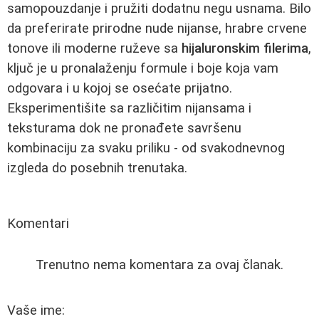
samopouzdanje i pružiti dodatnu negu usnama. Bilo
da preferirate prirodne nude nijanse, hrabre crvene
tonove ili moderne ruževe sa
hijaluronskim filerima
,
ključ je u pronalaženju formule i boje koja vam
odgovara i u kojoj se osećate prijatno.
Eksperimentišite sa različitim nijansama i
teksturama dok ne pronađete savršenu
kombinaciju za svaku priliku - od svakodnevnog
izgleda do posebnih trenutaka.
Komentari
Trenutno nema komentara za ovaj članak.
Vaše ime: