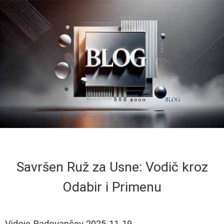
Savršen Ruž za Usne: Vodič kroz
Odabir i Primenu
Vidoje Radovančev
2025-11-19