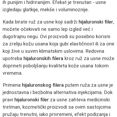
ih punijim i hidriranijim. Efekat je trenutan - usne
izgledaju glatkije, mekše i voluminoznije.
Kada birate ruž za usne koji sadrži
hijaluronski filer
,
možete očekivati ne samo lep izgled već i
dugotrajnu negu. Ovi proizvodi su posebno korisni
za zreliju kožu usana koja gubi elastičnost ili za one
koji žive u suvim klimatskim uslovima. Redovna
upotreba
hijaluronskih filera
kroz ruž za usne može
doprineti poboljšanju kvaliteta kože usana tokom
vremena.
Primena
hijaluronskog filera
putem ruža za usne je
jednostavna i bezbolna alternativa injekcijama. Dok
pravi
hijaluronski filer
za usne zahteva medicinski
tretman, kozmetički proizvodi sa ovim sastojcima
pružaju trenutni, iako privremeni, efekt podizanja i