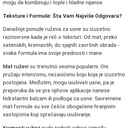
mogu da kombinuju i tople i hladne nijanse.
Teksture i Formule: Šta Vam Najviše Odgovara?
Današnje ponude ruževa za usne su izuzetno
raznovrsne kada je reč o teksturi. Od mat, preko
satenskih, kremastih, do sjajnih završnih obrada -
svaka formula ima svoje prednosti i mane.
Mat ruževi
su trenutno veoma popularni. Oni
pružaju intenzivnu, nezasićenu boju koja je izuzetno
postojana. Međutim, mogu isušivati usne, pa je
preporuka da se pre njihove aplikacije nanese
hidratantni balzam ili podloga za usne. Savremene
mat formule su sve češće obogaćene hranjivim
sastojcima koji sprečavaju isušivanje.
Kremasti ruževi
nude najbolji odnos između