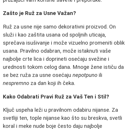
Zašto je Ruž za Usne Važan?
Ruž za usne nije samo dekorativni proizvod. On
služi i kao zaštita usana od spoljnih uticaja,
sprečava isušivanje i može vizuelno promeniti oblik
usana. Pravilno odabran, može istaknuti vaše
najbolje crte lica i doprineti osećaju svežine i
urednosti tokom celog dana. Mnoge žene ističu da
se bez ruža za usne osećaju
nepotpuno
ili
nespremno
za dan koji ih čeka.
Kako Odabrati Pravi Ruž za Vaš Ten i Stil?
Ključ uspeha leži u pravilnom odabiru nijanse. Za
svetliji ten, tople nijanse kao što su breskva, svetli
koral i meke nude boje često daju najbolje