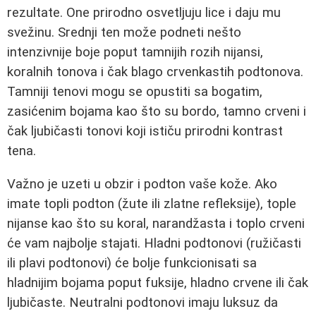
rezultate. One prirodno osvetljuju lice i daju mu
svežinu. Srednji ten može podneti nešto
intenzivnije boje poput tamnijih rozih nijansi,
koralnih tonova i čak blago crvenkastih podtonova.
Tamniji tenovi mogu se opustiti sa bogatim,
zasićenim bojama kao što su bordo, tamno crveni i
čak ljubičasti tonovi koji ističu prirodni kontrast
tena.
Važno je uzeti u obzir i podton vaše kože. Ako
imate topli podton (žute ili zlatne refleksije), tople
nijanse kao što su koral, narandžasta i toplo crveni
će vam najbolje stajati. Hladni podtonovi (ružičasti
ili plavi podtonovi) će bolje funkcionisati sa
hladnijim bojama poput fuksije, hladno crvene ili čak
ljubičaste. Neutralni podtonovi imaju luksuz da