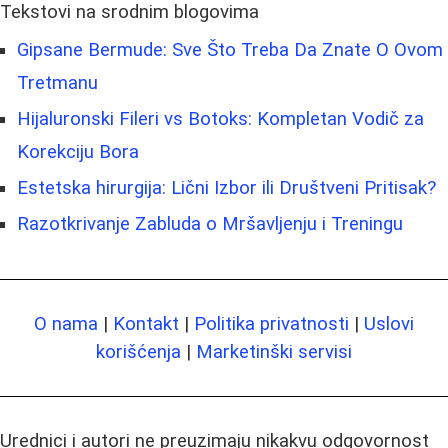
Tekstovi na srodnim blogovima
Gipsane Bermude: Sve Što Treba Da Znate O Ovom
Tretmanu
Hijaluronski Fileri vs Botoks: Kompletan Vodič za
Korekciju Bora
Estetska hirurgija: Lični Izbor ili Društveni Pritisak?
Razotkrivanje Zabluda o Mršavljenju i Treningu
O nama
|
Kontakt
|
Politika privatnosti
|
Uslovi
korišćenja
|
Marketinški servisi
Urednici i autori ne preuzimaju nikakvu odgovornost