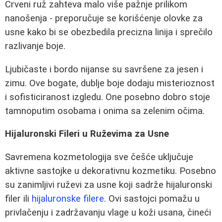
Crveni ruž zahteva malo više pažnje prilikom
nanošenja - preporučuje se korišćenje olovke za
usne kako bi se obezbedila precizna linija i sprečilo
razlivanje boje.
Ljubičaste i bordo nijanse su savršene za jesen i
zimu. Ove bogate, dublje boje dodaju misterioznost
i sofisticiranost izgledu. One posebno dobro stoje
tamnoputim osobama i onima sa zelenim očima.
Hijaluronski Fileri u Ruževima za Usne
Savremena kozmetologija sve češće uključuje
aktivne sastojke u dekorativnu kozmetiku. Posebno
su zanimljivi ruževi za usne koji sadrže hijaluronski
filer ili
hijaluronske filere
. Ovi sastojci pomažu u
privlačenju i zadržavanju vlage u koži usana, čineći