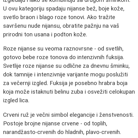
U ovu kategoriju spadaju nijanse bež, boje kože,
svetlo braon i blago roze tonovi. Ako tražite
savršenu nude nijansu, obratite pažnju na vaš
prirodni ton usana i podton kože.
Roze nijanse su veoma raznovrsne - od svetlih,
gotovo bebe roze tonova do intenzivnih fuksija.
Svetlije roze nijanse su odlične za dnevnu šminku,
dok tamnije i intenzivnije varijante mogu poslužiti
za večernji izgled. Fuksija je posebno hrabra boja
koja može istaknuti belinu zuba i osvežiti celokupan
izgled lica.
Crveni ruž je večni simbol elegancije i ženstvenosti.
Postoje brojne nijanse crvene - od toplih,
narandžasto-crvenih do hladnih, plavo-crvenih.