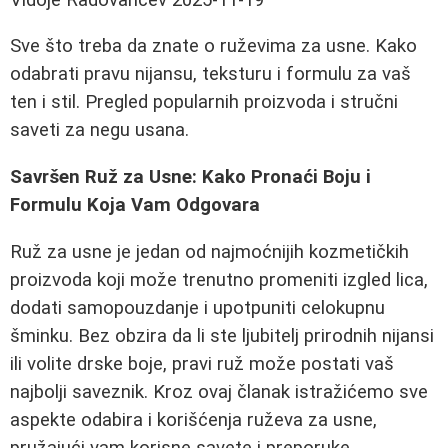
Sve što treba da znate o ruževima za usne. Kako
odabrati pravu nijansu, teksturu i formulu za vaš
ten i stil. Pregled popularnih proizvoda i stručni
saveti za negu usana.
Savršen Ruž za Usne: Kako Pronaći Boju i
Formulu Koja Vam Odgovara
Ruž za usne je jedan od najmoćnijih kozmetičkih
proizvoda koji može trenutno promeniti izgled lica,
dodati samopouzdanje i upotpuniti celokupnu
šminku. Bez obzira da li ste ljubitelj prirodnih nijansi
ili volite drske boje, pravi ruž može postati vaš
najbolji saveznik. Kroz ovaj članak istražićemo sve
aspekte odabira i korišćenja ruževa za usne,
pružajući vam korisne savete i preporuke.