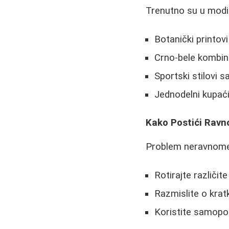
Trenutno su u modi
Botanički printovi
Crno-bele kombin
Sportski stilovi 
Jednodelni kupać
Kako Postići Rav
Problem neravnomer
Rotirajte različi
Razmislite o kra
Koristite samopo