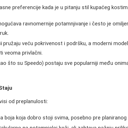
sne preferencije kada je u pitanju stil kupaćeg kostim
gućava ravnomernije potamnjivanje i često je omiljen
ruk.
i
pružaju veću pokrivenost i podršku, a moderni model
ti veoma privlačni.
ao što su Speedo) postaju sve popularniji među onima
 Staju
isi od preplanulosti:
na boja koja dobro stoji svima, posebno pre planiranog
akularno na potamnjeloj koži, ali zahteva pažnju prilik