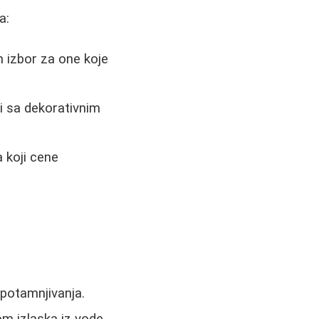
a:
 izbor za one koje
i sa dekorativnim
 koji cene
 potamnjivanja.
om izlaska iz vode.