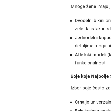
Mnoge žene imaju ja
Dvodelni bikini
omo
žele da istaknu st
Jednodelni kupać
detaljima mogu bi
Atletski modeli
(k
funkcionalnost.
Boje koje Najbolje
Izbor boje često zav
Crna
je univerzal
Bela
izgleda spekt