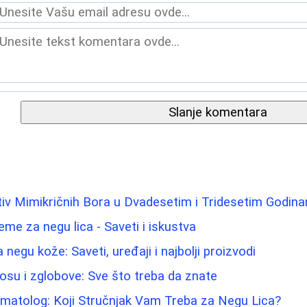
Slanje komentara
tiv Mimikričnih Bora u Dvadesetim i Tridesetim Godin
reme za negu lica - Saveti i iskustva
 negu kože: Saveti, uređaji i najbolji proizvodi
osu i zglobove: Sve što treba da znate
matolog: Koji Stručnjak Vam Treba za Negu Lica?