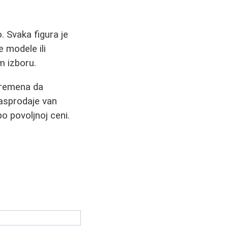
 Svaka figura je
e modele ili
m izboru.
 vremena da
asprodaje van
o povoljnoj ceni.