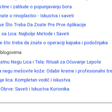
 Istine i zablude o popunjavanju bora
ate o rinoplastici - Iskustva i saveti
e Što Treba Da Znate Pre Prve Aplikacije
 sa Lica: Najbolje Metode i Saveti
ve što treba da znate o operaciji kapaka i podočnjaka
 blogovima
tnu Negu Lica i Tela: Rituali za Očuvanje Lepote
za negu mešovite kože: Odabir kreme i profesionalni tr
je lica: Kompletan vodič i iskustva
Obrve: Saveti i Iskustva Korisnika