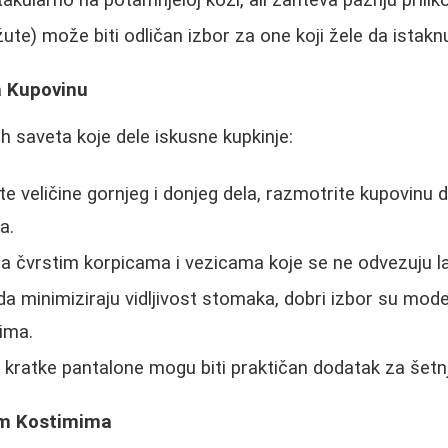
ute) može biti odličan izbor za one koji žele da istakn
a Kupovinu
ih saveta koje dele iskusne kupkinje:
te veličine gornjeg i donjeg dela, razmotrite kupovinu 
a.
a čvrstim korpicama i vezicama koje se ne odvezuju l
da minimiziraju vidljivost stomaka, dobri izbor su model
ima.
i kratke pantalone mogu biti praktičan dodatak za šetn
im Kostimima