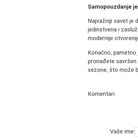
Samopouzdanje je
Najvažniji savet je
jedinstvena i zasluž
modernije otvorenij
Konačno, pametno je
pronađete savršen 
sezone, što može bi
Komentari
Vaše ime: