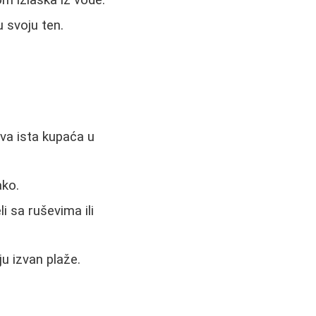
u svoju ten.
dva ista kupaća u
ako.
i sa ruševima ili
ju izvan plaže.