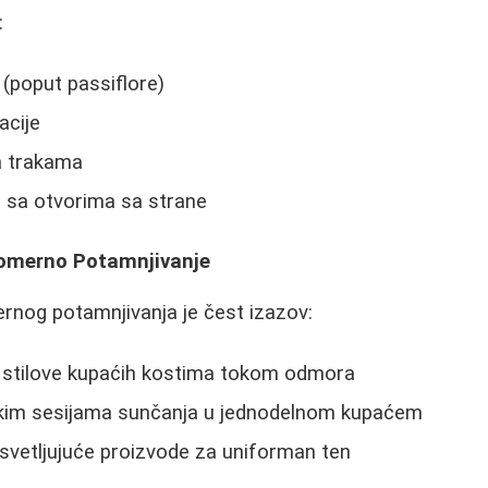
:
 (poput passiflore)
acije
sa trakama
i sa otvorima sa strane
nomerno Potamnjivanje
nog potamnjivanja je čest izazov:
te stilove kupaćih kostima tokom odmora
tkim sesijama sunčanja u jednodelnom kupaćem
svetljujuće proizvode za uniforman ten