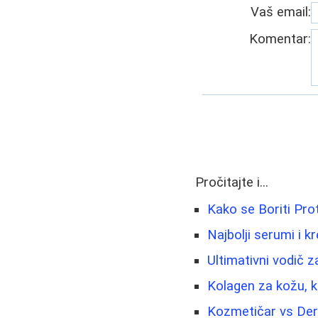
Vaš email:
Komentar:
Pročitajte i...
Kako se Boriti Pro
Najbolji serumi i k
Ultimativni vodič za
Kolagen za kožu, k
Kozmetičar vs Der