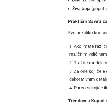
Živa boja
(poput ž
Praktični Saveti z
Evo nekoliko korisn
Ako imate različi
različitim veličinam
Tražite modele s
Za one koji žele 
dekorativnim detalj
Pareo suknjice il
Trendovi u Kupać