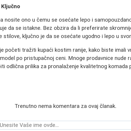
 Ključno
 da nosite ono u čemu se osećate lepo i samopouzdano.
uje da se istakne. Bez obzira da li preferirate skromnij
e stilove, ključno je da se osećate ugodno i lepo u svo
 početi tražiti kupaći kostim ranije, kako biste imali
model po pristupačnoj ceni. Mnoge prodavnice nude r
ti odlična prilika za pronalaženje kvalitetnog komada p
Trenutno nema komentara za ovaj članak.