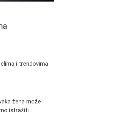
ma
delima i trendovima
 svaka žena može
mo istražiti