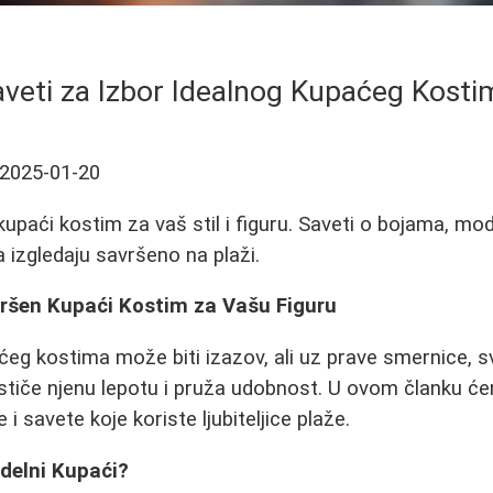
aveti za Izbor Idealnog Kupaćeg Kosti
2025-01-20
upaći kostim za vaš stil i figuru. Saveti o bojama, mo
a izgledaju savršeno na plaži.
ršen Kupaći Kostim za Vašu Figuru
ćeg kostima može biti izazov, ali uz prave smernice,
ističe njenu lepotu i pruža udobnost. U ovom članku će
e i savete koje koriste ljubiteljice plaže.
odelni Kupaći?