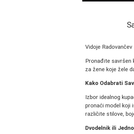
S
Vidoje Radovančev
Pronađite savršen k
za žene koje žele d
Kako Odabrati Sav
Izbor idealnog kupa
pronaći model koji 
različite stilove, boj
Dvodelnik ili Jedn