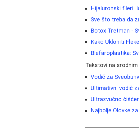
Hijaluronski fileri:
Sve što treba da zn
Botox Tretman - Sv
Kako Ukloniti Fleke
Blefaroplastika: S
Tekstovi na srodnim
Vodič za Sveobuhva
Ultimativni vodič 
Ultrazvučno čišćen
Najbolje Olovke za 