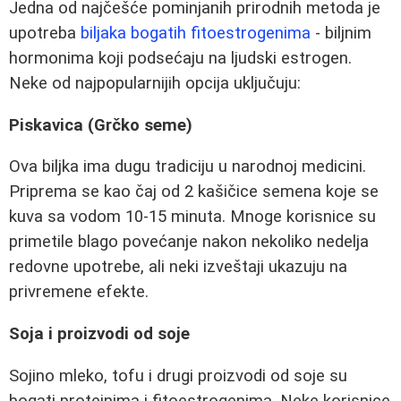
Jedna od najčešće pominjanih prirodnih metoda je
upotreba
biljaka bogatih fitoestrogenima
- biljnim
hormonima koji podsećaju na ljudski estrogen.
Neke od najpopularnijih opcija uključuju:
Piskavica (Grčko seme)
Ova biljka ima dugu tradiciju u narodnoj medicini.
Priprema se kao čaj od 2 kašičice semena koje se
kuva sa vodom 10-15 minuta. Mnoge korisnice su
primetile blago povećanje nakon nekoliko nedelja
redovne upotrebe, ali neki izveštaji ukazuju na
privremene efekte.
Soja i proizvodi od soje
Sojino mleko, tofu i drugi proizvodi od soje su
bogati proteinima i fitoestrogenima. Neke korisnice