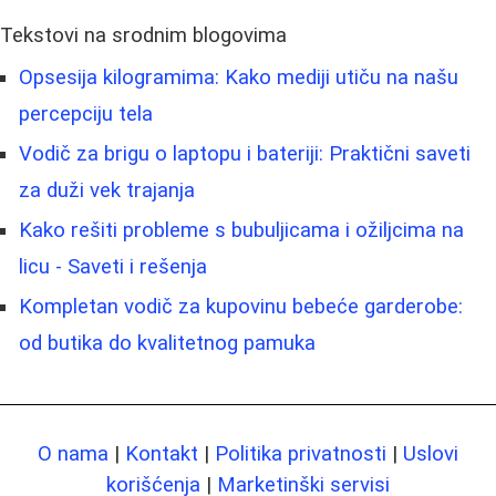
Tekstovi na srodnim blogovima
Opsesija kilogramima: Kako mediji utiču na našu
percepciju tela
Vodič za brigu o laptopu i bateriji: Praktični saveti
za duži vek trajanja
Kako rešiti probleme s bubuljicama i ožiljcima na
licu - Saveti i rešenja
Kompletan vodič za kupovinu bebeće garderobe:
od butika do kvalitetnog pamuka
O nama
|
Kontakt
|
Politika privatnosti
|
Uslovi
korišćenja
|
Marketinški servisi