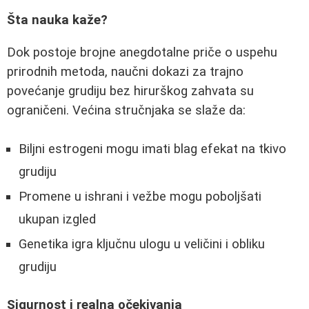
Šta nauka kaže?
Dok postoje brojne anegdotalne priče o uspehu
prirodnih metoda, naučni dokazi za trajno
povećanje grudiju bez hirurškog zahvata su
ograničeni. Većina stručnjaka se slaže da:
Biljni estrogeni mogu imati blag efekat na tkivo
grudiju
Promene u ishrani i vežbe mogu poboljšati
ukupan izgled
Genetika igra ključnu ulogu u veličini i obliku
grudiju
Sigurnost i realna očekivanja