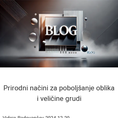
Prirodni načini za poboljšanje oblika
i veličine grudi
Vidoje Radovančev
2024-12-20