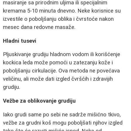
masiranje sa prirodnim uljima ili specijalnim
kremama 5-10 minuta dnevno. Neke korisnice su
izvestile o poboljšanju oblika i čvrstoće nakon
mesec dana redovne masaže.
Hladni tusevi
Pljuskivanje grudiju hladnom vodom ili korišćenje
kockica leda može pomoći u zatezanju kože i
poboljšanju cirkulacije. Ova metoda ne povećava
veličinu, ali može dati izgled čvršćih i zdravijih
grudiju.
Vežbe za oblikovanje grudiju
Iako grudi same po sebi ne sadrže mišićno tkivo,
vežbe za grudni koš mogu poboljšati njihov izgled
tako što će razviti mišiće ispod. Neke od