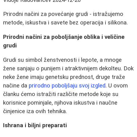
Prirodni načini za povećanje grudi - istražujemo
metode, iskustva i savete bez operacija i silikona.
Prirodni načini za poboljšanje oblika i veličine
grudi
Grudi su simbol ženstvenosti i lepote, a mnoge
žene sanjaju o punijem i atraktivnijem dekolteu. Dok
neke žene imaju genetsku prednost, druge traže
načine da
prirodno poboljšaju svoj izgled
. U ovom
članku ćemo istražiti različite metode koje su
korisnice pominjale, njihova iskustva i naučne
činjenice iza ovih tehnika.
Ishrana i biljni preparati