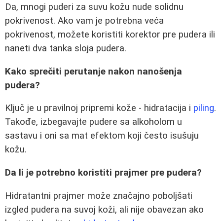
Da, mnogi puderi za suvu kožu nude solidnu
pokrivenost. Ako vam je potrebna veća
pokrivenost, možete koristiti korektor pre pudera ili
naneti dva tanka sloja pudera.
Kako sprečiti perutanje nakon nanošenja
pudera?
Ključ je u pravilnoj pripremi kože - hidratacija i
piling
.
Takođe, izbegavajte pudere sa alkoholom u
sastavu i oni sa mat efektom koji često isušuju
kožu.
Da li je potrebno koristiti prajmer pre pudera?
Hidratantni prajmer može značajno poboljšati
izgled pudera na suvoj koži, ali nije obavezan ako