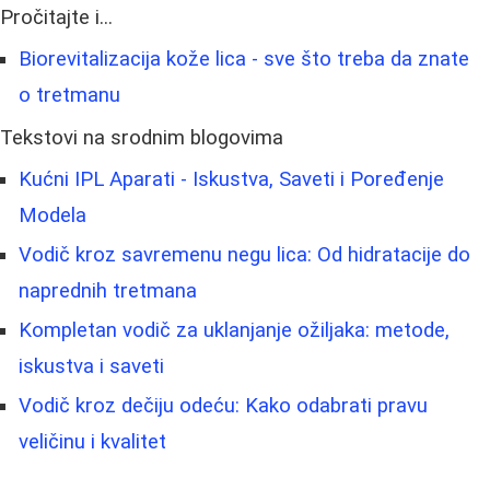
Pročitajte i...
Biorevitalizacija kože lica - sve što treba da znate
o tretmanu
Tekstovi na srodnim blogovima
Kućni IPL Aparati - Iskustva, Saveti i Poređenje
Modela
Vodič kroz savremenu negu lica: Od hidratacije do
naprednih tretmana
Kompletan vodič za uklanjanje ožiljaka: metode,
iskustva i saveti
Vodič kroz dečiju odeću: Kako odabrati pravu
veličinu i kvalitet