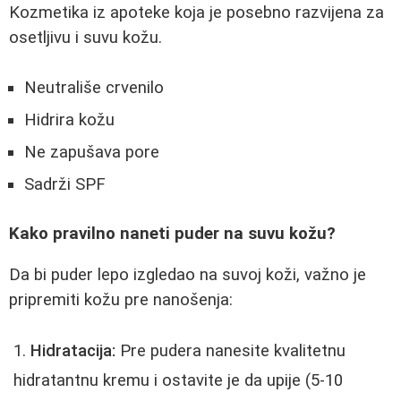
Kozmetika iz apoteke koja je posebno razvijena za
osetljivu i suvu kožu.
Neutrališe crvenilo
Hidrira kožu
Ne zapušava pore
Sadrži SPF
Kako pravilno naneti puder na suvu kožu?
Da bi puder lepo izgledao na suvoj koži, važno je
pripremiti kožu pre nanošenja:
Hidratacija:
Pre pudera nanesite kvalitetnu
hidratantnu kremu i ostavite je da upije (5-10