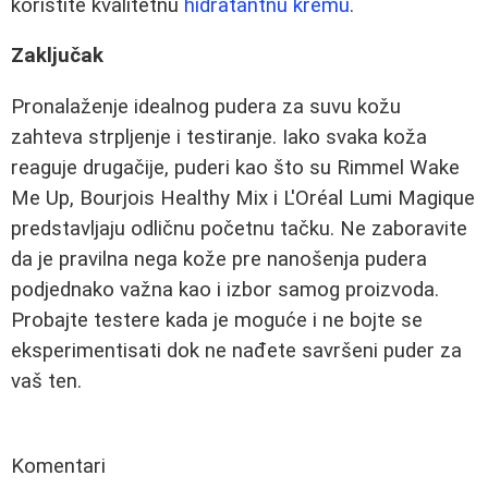
koristite kvalitetnu
hidratantnu kremu
.
Zaključak
Pronalaženje idealnog pudera za suvu kožu
zahteva strpljenje i testiranje. Iako svaka koža
reaguje drugačije, puderi kao što su Rimmel Wake
Me Up, Bourjois Healthy Mix i L'Oréal Lumi Magique
predstavljaju odličnu početnu tačku. Ne zaboravite
da je pravilna nega kože pre nanošenja pudera
podjednako važna kao i izbor samog proizvoda.
Probajte testere kada je moguće i ne bojte se
eksperimentisati dok ne nađete savršeni puder za
vaš ten.
Komentari