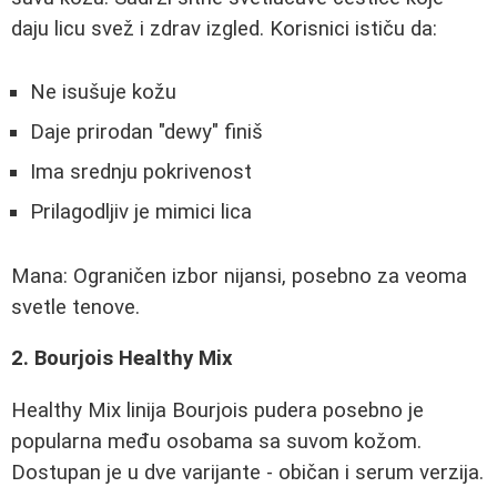
daju licu svež i zdrav izgled. Korisnici ističu da:
Ne isušuje kožu
Daje prirodan "dewy" finiš
Ima srednju pokrivenost
Prilagodljiv je mimici lica
Mana: Ograničen izbor nijansi, posebno za veoma
svetle tenove.
2. Bourjois Healthy Mix
Healthy Mix linija Bourjois pudera posebno je
popularna među osobama sa suvom kožom.
Dostupan je u dve varijante - običan i serum verzija.