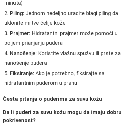
minuta)
Piling:
Jednom nedeljno uradite blagi piling da
uklonite mrtve ćelije kože
Prajmer:
Hidratantni prajmer može pomoći u
boljem prianjanju pudera
Nanošenje:
Koristite vlažnu spužvu ili prste za
nanošenje pudera
Fiksiranje:
Ako je potrebno, fiksirajte sa
hidratantnim puderom u prahu
Česta pitanja o puderima za suvu kožu
Da li puderi za suvu kožu mogu da imaju dobru
pokrivenost?