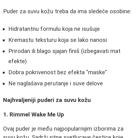
Puder za suvu kožu treba da ima sledeće osobine:
Hidratantnu formulu koja ne isušuje
Kremastu teksturu koja se lako nanosi
Prirodan ili blago sjajan finiš (izbegavati mat
efekte)
Dobra pokrivenost bez efekta "maske"
Ne naglašava perutanje i suve delove
Najhvaljeniji puderi za suvu kožu
1. Rimmel Wake Me Up
Ovaj puder je među najpopularnijim izborima za
suvu kožu. Sadrži sitne svetlucave čestice koje