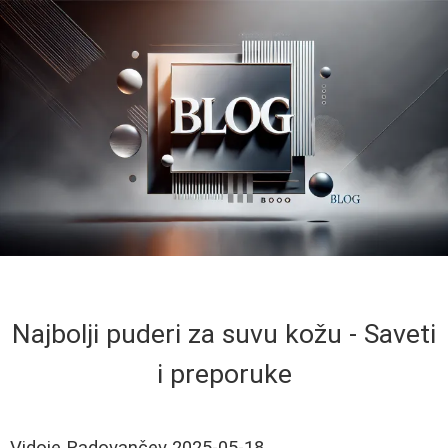
Najbolji puderi za suvu kožu - Saveti
i preporuke
Vidoje Radovančev
2025-05-18