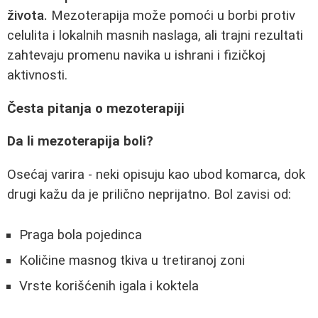
života.
Mezoterapija može pomoći u borbi protiv
celulita i lokalnih masnih naslaga, ali trajni rezultati
zahtevaju promenu navika u ishrani i fizičkoj
aktivnosti.
Česta pitanja o mezoterapiji
Da li mezoterapija boli?
Osećaj varira - neki opisuju kao ubod komarca, dok
drugi kažu da je prilično neprijatno. Bol zavisi od:
Praga bola pojedinca
Količine masnog tkiva u tretiranoj zoni
Vrste korišćenih igala i koktela