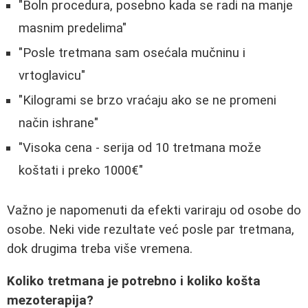
"Boln procedura, posebno kada se radi na manje
masnim predelima"
"Posle tretmana sam osećala mučninu i
vrtoglavicu"
"Kilogrami se brzo vraćaju ako se ne promeni
način ishrane"
"Visoka cena - serija od 10 tretmana može
koštati i preko 1000€"
Važno je napomenuti da efekti variraju od osobe do
osobe. Neki vide rezultate već posle par tretmana,
dok drugima treba više vremena.
Koliko tretmana je potrebno i koliko košta
mezoterapija?