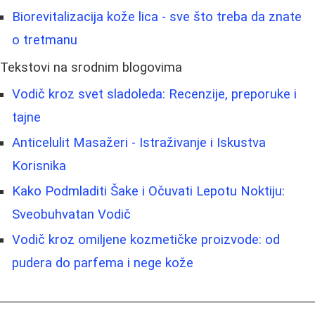
Biorevitalizacija kože lica - sve što treba da znate
o tretmanu
Tekstovi na srodnim blogovima
Vodič kroz svet sladoleda: Recenzije, preporuke i
tajne
Anticelulit Masažeri - Istraživanje i Iskustva
Korisnika
Kako Podmladiti Šake i Očuvati Lepotu Noktiju:
Sveobuhvatan Vodič
Vodič kroz omiljene kozmetičke proizvode: od
pudera do parfema i nege kože