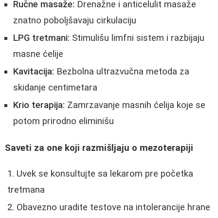
Ručne masaže:
Drenažne i anticelulit masaže
znatno poboljšavaju cirkulaciju
LPG tretmani:
Stimulišu limfni sistem i razbijaju
masne ćelije
Kavitacija:
Bezbolna ultrazvučna metoda za
skidanje centimetara
Krio terapija:
Zamrzavanje masnih ćelija koje se
potom prirodno eliminišu
Saveti za one koji razmišljaju o mezoterapiji
Uvek se konsultujte sa lekarom pre početka
tretmana
Obavezno uradite testove na intolerancije hrane