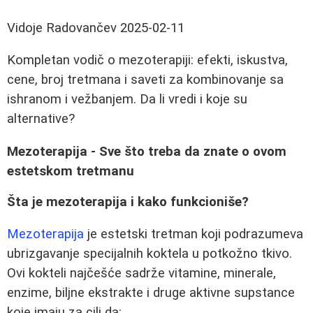
Vidoje Radovančev
2025-02-11
Kompletan vodič o mezoterapiji: efekti, iskustva,
cene, broj tretmana i saveti za kombinovanje sa
ishranom i vežbanjem. Da li vredi i koje su
alternative?
Mezoterapija - Sve što treba da znate o ovom
estetskom tretmanu
Šta je mezoterapija i kako funkcioniše?
Mezoterapija
je estetski tretman koji podrazumeva
ubrizgavanje specijalnih koktela u potkožno tkivo.
Ovi kokteli najčešće sadrže vitamine, minerale,
enzime, biljne ekstrakte i druge aktivne supstance
koje imaju za cilj da: