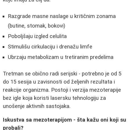
Razgrade masne naslage u kritičnim zonama
(butine, stomak, bokovi)
Poboljšaju izgled celulita
Stimulišu cirkulaciju i drenažu limfe
Ubrzaju metabolizam u tretiranim predelima
Tretman se obično radi serijski - potrebno je od 5
do 15 sesija u zavisnosti od željenih rezultata i
reakcije organizma. Postoji i verzija mezoterapije
bez igle koja koristi lasersku tehnologiju za
unošenje aktivnih sastojaka.
Iskustva sa mezoterapijom - šta kažu oni koji su
probali?