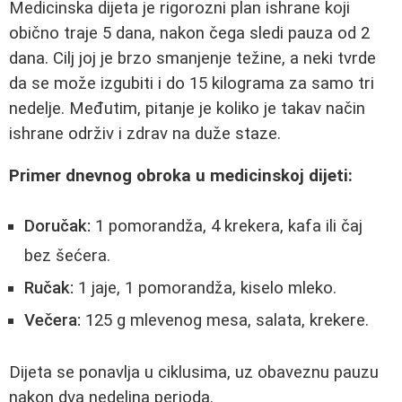
Medicinska dijeta je rigorozni plan ishrane koji
obično traje 5 dana, nakon čega sledi pauza od 2
dana. Cilj joj je brzo smanjenje težine, a neki tvrde
da se može izgubiti i do 15 kilograma za samo tri
nedelje. Međutim, pitanje je koliko je takav način
ishrane održiv i zdrav na duže staze.
Primer dnevnog obroka u medicinskoj dijeti:
Doručak:
1 pomorandža, 4 krekera, kafa ili čaj
bez šećera.
Ručak:
1 jaje, 1 pomorandža, kiselo mleko.
Večera:
125 g mlevenog mesa, salata, krekere.
Dijeta se ponavlja u ciklusima, uz obaveznu pauzu
nakon dva nedeljna perioda.