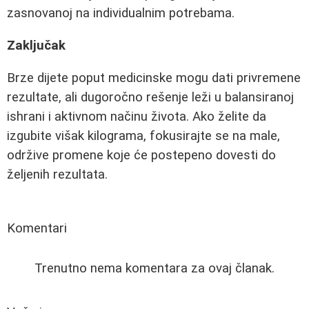
zasnovanoj na individualnim potrebama.
Zaključak
Brze dijete poput medicinske mogu dati privremene
rezultate, ali dugoročno rešenje leži u balansiranoj
ishrani i aktivnom načinu života. Ako želite da
izgubite višak kilograma, fokusirajte se na male,
održive promene koje će postepeno dovesti do
željenih rezultata.
Komentari
Trenutno nema komentara za ovaj članak.