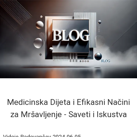
Medicinska Dijeta i Efikasni Načini
za Mršavljenje - Saveti i Iskustva
Vidoje Radovančev
2024-06-05