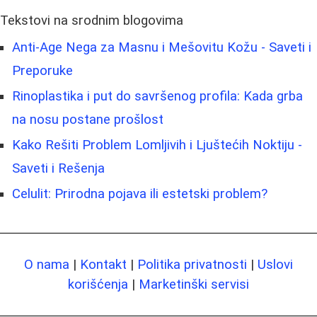
Tekstovi na srodnim blogovima
Anti-Age Nega za Masnu i Mešovitu Kožu - Saveti i
Preporuke
Rinoplastika i put do savršenog profila: Kada grba
na nosu postane prošlost
Kako Rešiti Problem Lomljivih i Ljuštećih Noktiju -
Saveti i Rešenja
Celulit: Prirodna pojava ili estetski problem?
O nama
|
Kontakt
|
Politika privatnosti
|
Uslovi
korišćenja
|
Marketinški servisi