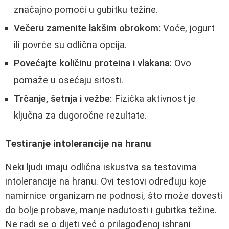
značajno pomoći u gubitku težine.
Večeru zamenite lakšim obrokom:
Voće, jogurt
ili povrće su odlična opcija.
Povećajte količinu proteina i vlakana:
Ovo
pomaže u osećaju sitosti.
Trčanje, šetnja i vežbe:
Fizička aktivnost je
ključna za dugoročne rezultate.
Testiranje intolerancije na hranu
Neki ljudi imaju odlična iskustva sa testovima
intolerancije na hranu. Ovi testovi određuju koje
namirnice organizam ne podnosi, što može dovesti
do bolje probave, manje nadutosti i gubitka težine.
Ne radi se o dijeti već o prilagođenoj ishrani