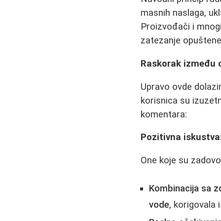
masnih naslaga, ukl
Proizvođači i mnogi 
zatezanje opuštene
Raskorak između o
Upravo ovde dolazim
korisnica su izuzetn
komentara:
Pozitivna iskustva
One koje su zadovol
Kombinacija sa z
vode
, korigovala