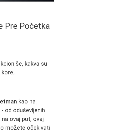
te Pre Početka
nkcioniše, kakva su
 kore.
retman
kao na
- od oduševljenih
na ovaj put, ovaj
alno možete očekivati