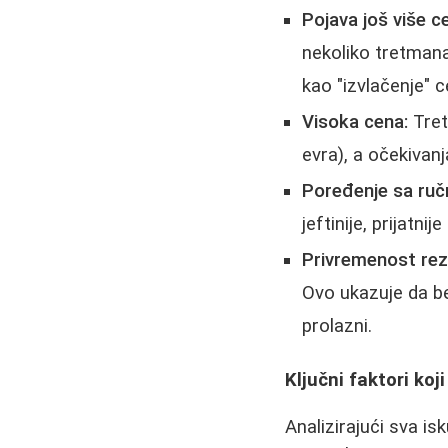
Pojava još više ce
nekoliko tretmana,
kao "izvlačenje" c
Visoka cena:
Tret
evra), a očekivanj
Poređenje sa ru
jeftinije, prijatn
Privremenost rez
Ovo ukazuje da be
prolazni.
Ključni faktori ko
Analizirajući sva is