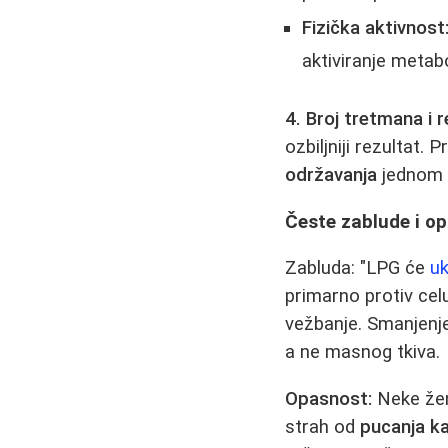
Fizička aktivnost
aktiviranje metab
4. Broj tretmana i 
ozbiljniji rezultat.
održavanja
jednom
Česte zablude i o
Zabluda: "LPG će
uk
primarno protiv celu
vežbanje. Smanjenje
a ne masnog tkiva.
Opasnost:
Neke žen
strah od
pucanja ka