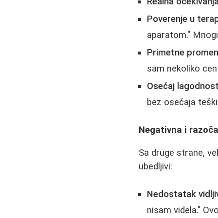
Realna očekivanja
Poverenje u tera
aparatom." Mnogi
Primetne promen
sam nekoliko cent
Osećaj lagodnost
bez osećaja teški
Negativna i razoča
Sa druge strane, ve
ubedljivi:
Nedostatak vidljiv
nisam videla." Ovo