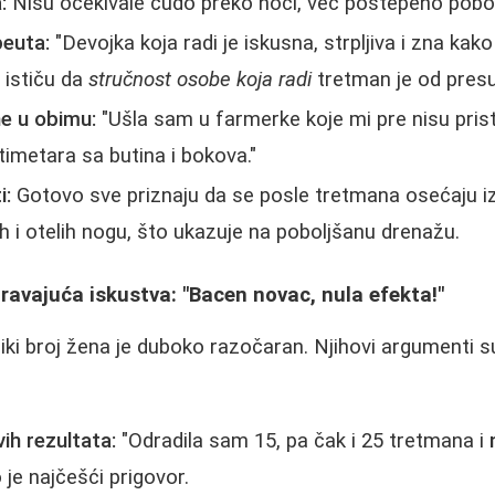
:
Nisu očekivale čudo preko noći, već postepeno pobol
peuta:
"Devojka koja radi je iskusna, strpljiva i zna kako
 ističu da
stručnost osobe koja radi
tretman je od pres
e u obimu:
"Ušla sam u farmerke koje mi pre nisu prista
imetara sa butina i bokova."
i:
Gotovo sve priznaju da se posle tretmana osećaju i
h i otelih nogu, što ukazuje na poboljšanu drenažu.
ravajuća iskustva: "Bacen novac, nula efekta!"
liki broj žena je duboko razočaran. Njihovi argumenti 
ih rezultata:
"Odradila sam 15, pa čak i 25 tretmana i
 je najčešći prigovor.