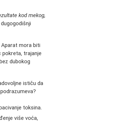
rezultate kod mekog,
 dugogodišnji
. Aparat mora biti
 pokreta, trajanje
 bez dubokog
dovoljne ističu da
to podrazumeva?
bacivanje toksina.
đenje više voća,