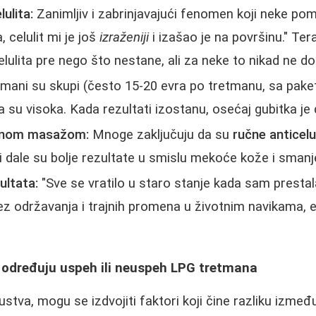
lulita:
Zanimljiv i zabrinjavajući fenomen koji neke pom
 celulit mi je još
izraženiji
i izašao je na površinu." Te
elulita pre nego što nestane, ali za neke to nikad ne d
mani su skupi (često 15-20 evra po tretmanu, sa pak
a su visoka. Kada rezultati izostanu, osećaj gubitka je
čnom masažom:
Mnoge zaključuju da su
ručne anticel
ije i dale su bolje rezultate u smislu mekoće kože i smanje
ultata:
"Sve se vratilo u staro stanje kada sam presta
z održavanja i trajnih promena u životnim navikama, e
ji određuju uspeh ili neuspeh LPG tretmana
kustva, mogu se izdvojiti faktori koji čine razliku izmeđ