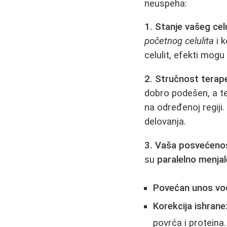
neuspeha:
1. Stanje vašeg celul
početnog celulita
i k
celulit, efekti mogu b
2. Stručnost terape
dobro podešen, a te
na određenoj regij
delovanja.
3. Vaša posvećeno
su
paralelno menjal
Povećan unos vo
Korekcija ishrane
povrća i proteina.