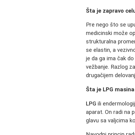
Šta je zapravo celu
Pre nego što se upu
medicinski može op
strukturalna promen
se elastin, a vezivn
je da ga ima čak do
vežbanje. Razlog za
drugačijem delovan
Šta je LPG masina
LPG
ili endermologi
aparat. On radi na
glavu sa valjcima k
Navodni princip rada