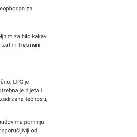
e neophodan za
jnim za bilo kakav
 a zatim
tretmani
ačno. LPG je
trebna je dijeta i
 zadržane tečnosti,
 sudovima pominju
eporučljiviji od