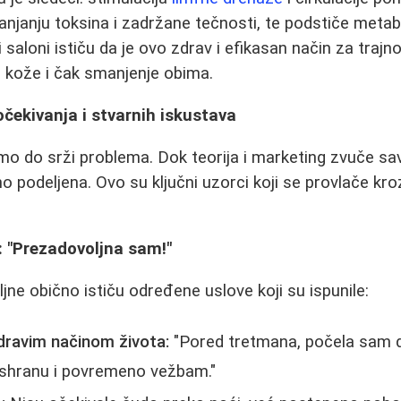
anjanju toksina i zadržane tečnosti, te podstiče metab
saloni ističu da je ovo zdrav i efikasan način za trajn
 kože i čak smanjenje obima.
čekivanja i stvarnih iskustava
o do srži problema. Dok teorija i marketing zvuče sa
o podeljena. Ovo su ključni uzorci koji se provlače kro
: "Prezadovoljna sam!"
jne obično ističu određene uslove koji su ispunile:
dravim načinom života:
"Pored tretmana, počela sam 
 ishranu i povremeno vežbam."