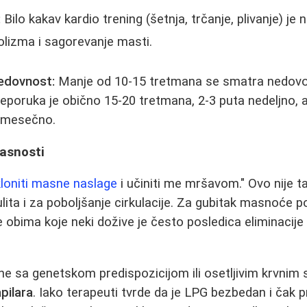
:
Bilo kakav kardio trening (šetnja, trčanje, plivanje) j
olizma i sagorevanje masti.
redovnost:
Manje od 10-15 tretmana se smatra nedovol
 Preporuka je obično 15-20 tretmana, 2-3 puta nedeljno,
 mesečno.
pasnosti
loniti masne naslage
i učiniti me mršavom." Ovo nije t
lita i za poboljšanje cirkulacije. Za gubitak masnoće po
 obima koje neki dožive je često posledica eliminacije
e sa genetskom predispozicijom ili osetljivim krvnim
pilara
. Iako terapeuti tvrde da je LPG bezbedan i čak pr