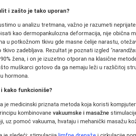
lit i zašto je tako uporan?
stimo u analizu tretmana, važno je razumeti neprijate
isati kao dermopankulozna deformacija, nije obična m
a u potkožnom tkivu gde masne ćelije narastu, otežava
o tkivo zadebljava. Rezultat je poznati izgled
"narandža
 90% žena, i on je izuzetno otporan na klasične metode 
što muškarci gotovo da ga nemaju leži u različitoj stru
ju hormona.
 i kako funkcioniše?
ja je medicinski priznata metoda koja koristi kompjute
 principu kombinovane
vakuumske i masažne
stimulacij
oji, uz pomoć vakuuma, hvataju i mehanički masažu kož
 je sledeći: stimulacija
limfne drenaže
i cirkulacije po