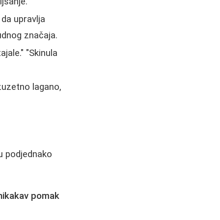
jšanje.
 da upravlja
udnog značaja.
jale." "Skinula
zuzetno lagano,
su podjednako
nikakav pomak