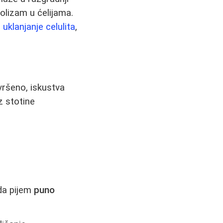
olizam u ćelijama.
o
uklanjanje celulita
,
vršeno, iskustva
z stotine
da pijem
puno