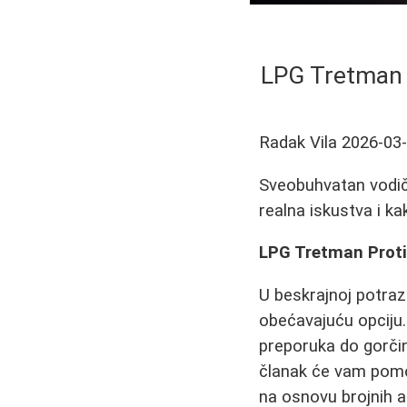
LPG Tretman P
Radak Vila
2026-03
Sveobuhvatan vodič 
realna iskustva i ka
LPG Tretman Protiv
U beskrajnoj potra
obećavajuću opciju.
preporuka do gorčin
članak će vam pomo
na osnovu brojnih a