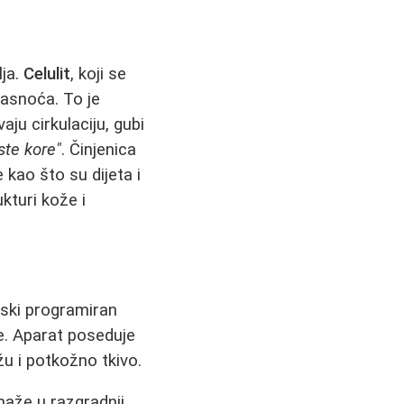
lja.
Celulit
, koji se
asnoća. To je
ju cirkulaciju, gubi
ste kore"
. Činjenica
kao što su dijeta i
kturi kože i
rski programiran
e. Aparat poseduje
u i potkožno tkivo.
maže u razgradnji