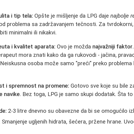
ita i tip tela:
Opšte je mišljenje da LPG daje
najbolje 
od problema sa zadržavanjem tečnosti. Za tvrdokorni,
iti minimalni ili nikakvi.
uta i kvalitet aparata:
Ovo je možda
najvažniji faktor
rapeut mora znati kako da ga rukovodi - jačina, pravac
i. Neiskusna osoba može samo "preći" preko problema
st i spremnost na promene:
Gotovo sve koje su bile za
e navike
. Bez toga, LPG je samo skupi dodatak. Šta 
de:
2-3 litre dnevno su obavezne da bi se omogućilo iz
:
Smanjenje ugljenih hidrata, šećera, pržene hrane. Uvo