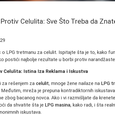
rotiv Celulita: Sve Što Treba da Zna
-29
o LPG tretmanu za celulit. Ispitajte šta je to, kako fu
ko postići najbolje rezultate u borbi protiv narandžaste
 Celulita: Istina Iza Reklama i Iskustva
zi za rešenjem za
celulit
, mnoge žene nailaze na
LPG t
 Međutim, mreža je prepuna kontradiktornih iskustava 
e zbog bacanog novca. Ako i vi razmišljate da krenete 
ći da shvatite šta je
LPG masina
, kako radi, i šta re
nonimnih iskustava.