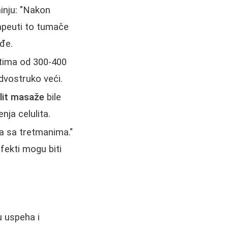
inju: "Nakon
rapeuti to tumače
ođe.
etima od 300-400
 dvostruko veći.
ulit masaže
bile
nja celulita.
la sa tretmanima."
fekti mogu biti
u uspeha i