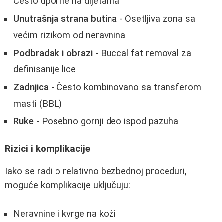
Često uporne na dijetama
Unutrašnja strana butina
- Osetljiva zona sa
većim rizikom od neravnina
Podbradak i obrazi
- Buccal fat removal za
definisanije lice
Zadnjica
- Često kombinovano sa transferom
masti (BBL)
Ruke
- Posebno gornji deo ispod pazuha
Rizici i komplikacije
Iako se radi o relativno bezbednoj proceduri,
moguće komplikacije uključuju:
Neravnine i kvrge na koži