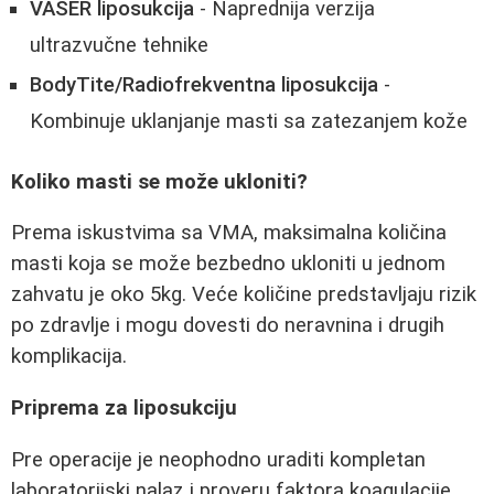
VASER liposukcija
- Naprednija verzija
ultrazvučne tehnike
BodyTite/Radiofrekventna liposukcija
-
Kombinuje uklanjanje masti sa zatezanjem kože
Koliko masti se može ukloniti?
Prema iskustvima sa VMA, maksimalna količina
masti koja se može bezbedno ukloniti u jednom
zahvatu je oko 5kg. Veće količine predstavljaju rizik
po zdravlje i mogu dovesti do neravnina i drugih
komplikacija.
Priprema za liposukciju
Pre operacije je neophodno uraditi kompletan
laboratorijski nalaz i proveru faktora koagulacije.