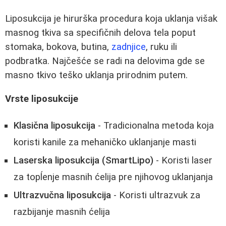
Liposukcija je hirurška procedura koja uklanja višak
masnog tkiva sa specifičnih delova tela poput
stomaka, bokova, butina,
zadnjice
, ruku ili
podbratka. Najčešće se radi na delovima gde se
masno tkivo teško uklanja prirodnim putem.
Vrste liposukcije
Klasična liposukcija
- Tradicionalna metoda koja
koristi kanile za mehaničko uklanjanje masti
Laserska liposukcija (SmartLipo)
- Koristi laser
za topĺenje masnih ćelija pre njihovog uklanjanja
Ultrazvučna liposukcija
- Koristi ultrazvuk za
razbijanje masnih ćelija