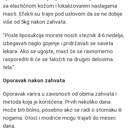
sa elastičnom kožom i lokalizovanim naslagama
masti. Efekti su trajni pod uslovom da se ne dobije
više od 5kg nakon zahvata.
"Posle liposukcije morate nositi steznik 4-6 nedelja,
izbegavati naglo gojenje i pridržavati se saveta
lekara. Ako se ugojite, mast će se ravnomerno
rasporediti ili će se taložiti na drugim delovima
tela."
Oporavak nakon zahvata
Oporavak varira u zavisnosti od obima zahvata i
metoda koja je korišćena. Prvih nekoliko dana
može biti bolno, posebno ako se radi o stomaku ili
nogama. Otoci i modrice mogu trajati do mesec
dana.