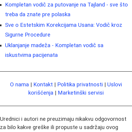
Kompletan vodič za putovanje na Tajland - sve što
treba da znate pre polaska
Sve o Estetskim Korekcijama Usana: Vodič kroz
Sigurne Procedure
Uklanjanje madeža - Kompletan vodič sa
iskustvima pacijenata
O nama
|
Kontakt
|
Politika privatnosti
|
Uslovi
korišćenja
|
Marketinški servisi
Urednici i autori ne preuzimaju nikakvu odgovornost
za bilo kakve greške ili propuste u sadržaju ovog