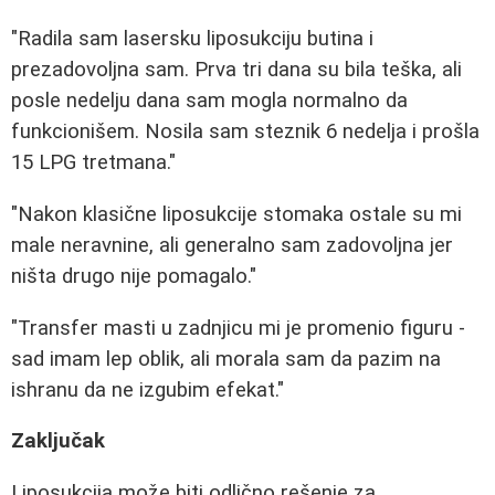
"Radila sam lasersku liposukciju butina i
prezadovoljna sam. Prva tri dana su bila teška, ali
posle nedelju dana sam mogla normalno da
funkcionišem. Nosila sam steznik 6 nedelja i prošla
15 LPG tretmana."
"Nakon klasične liposukcije stomaka ostale su mi
male neravnine, ali generalno sam zadovoljna jer
ništa drugo nije pomagalo."
"Transfer masti u zadnjicu mi je promenio figuru -
sad imam lep oblik, ali morala sam da pazim na
ishranu da ne izgubim efekat."
Zaključak
Liposukcija može biti odlično rešenje za