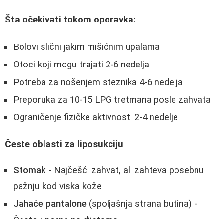
Šta očekivati tokom oporavka:
Bolovi slični jakim mišićnim upalama
Otoci koji mogu trajati 2-6 nedelja
Potreba za nošenjem steznika 4-6 nedelja
Preporuka za 10-15 LPG tretmana posle zahvata
Ograničenje fizičke aktivnosti 2-4 nedelje
Česte oblasti za liposukciju
Stomak
- Najčešći zahvat, ali zahteva posebnu
pažnju kod viska kože
Jahaće pantalone
(spoljašnja strana butina) -