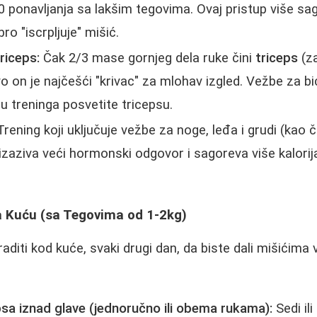
20 ponavljanja sa lakšim tegovima. Ovaj pristup više sag
o "iscrpljuje" mišić.
riceps:
Čak 2/3 mase gornjeg dela ruke čini
triceps
(za
vo on je najčešći "krivac" za mlohav izgled. Vežbe za b
inu treninga posvetite tricepsu.
rening koji uključuje vežbe za noge, leđa i grudi (kao 
 izaziva veći hormonski odgovor i sagoreva više kalorija
a Kuću (sa Tegovima od 1-2kg)
diti kod kuće, svaki drugi dan, da biste dali mišićima
psa iznad glave (jednoručno ili obema rukama):
Sedi ili