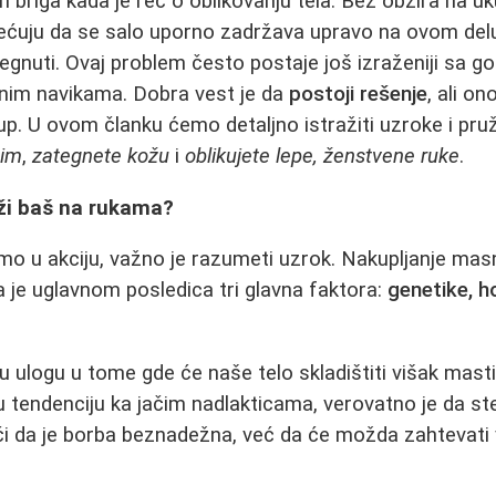
h briga kada je reč o oblikovanju tela. Bez obzira na u
ćuju da se salo uporno zadržava upravo na ovom delu 
egnuti. Ovaj problem često postaje još izraženiji sa go
im navikama. Dobra vest je da
postoji rešenje
, ali o
p. U ovom članku ćemo detaljno istražiti uzroke i pruž
bim
,
zategnete kožu
i
oblikujete lepe, ženstvene ruke
.
oži baš na rukama?
o u akciju, važno je razumeti uzrok. Nakupljanje mas
je uglavnom posledica tri glavna faktora:
genetike, 
u ulogu u tome gde će naše telo skladištiti višak masti.
u tendenciju ka jačim nadlakticama, verovatno je da ste i
i da je borba beznadežna, već da će možda zahtevati vi