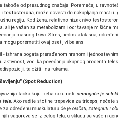
e takođe od presudnog značaja. Poremećaj u ravnote
 i testosterona
, može dovesti do nakupljanja masti u 
bušnu regiju. Kod žena, relativno nizak nivo testosterona 
, ali je važan za metabolizam i održavanje mišićne m
većanju masnog tkiva. Stres, nedostatak sna, određeni 
 mogu poremetiti ovaj osetljivi balans.
l
- ishrana bogata prerađenom hranom i jednostavnim 
ku aktivnost, vodi ka povećanju ukupnog procenta teles
dispoziciji, taložiti i na rukama.
šavljenju" (Spot Reduction)
jvažnija tačka koju treba razumeti:
nemoguće je selekt
 tela
. Ako radite stotine trepavica za triceps, nećet
be za određenu muskulaturu će je
ojačati, zategnuti i ob
ko njih sagoreva se iz celog tela, u skladu sa vašom ge