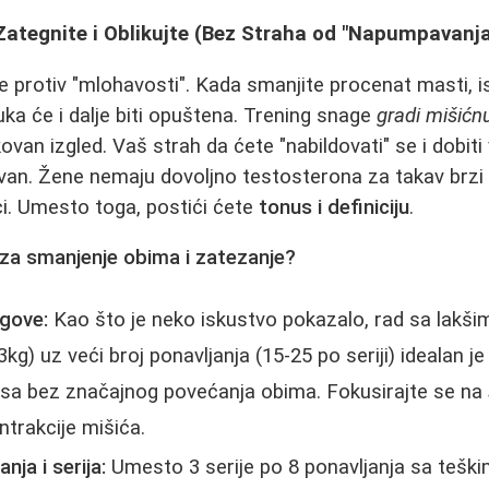
Zategnite i Oblikujte (Bez Straha od "Napumpavanja
e protiv "mlohavosti". Kada smanjite procenat masti, is
ka će i dalje biti opuštena. Trening snage
gradi mišić
kovan izgled. Vaš strah da ćete "nabildovati" se i dobiti 
van. Žene nemaju dovoljno testosterona za takav brzi 
i. Umesto toga, postići ćete
tonus i definiciju
.
 za smanjenje obima i zatezanje?
egove:
Kao što je neko iskustvo pokazalo, rad sa lakši
g) uz veći broj ponavljanja (15-25 po seriji) idealan je
onusa bez značajnog povećanja obima. Fokusirajte se na
ntrakcije mišića.
anja i serija:
Umesto 3 serije po 8 ponavljanja sa teški