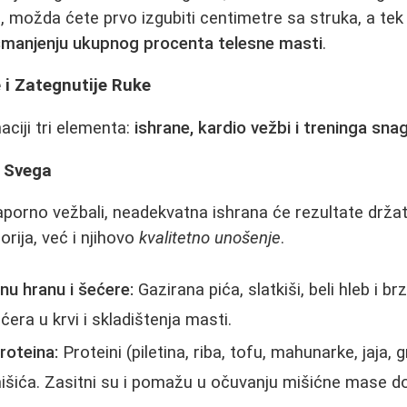
, možda ćete prvo izgubiti centimetre sa struka, a tek k
smanjenju ukupnog procenta telesne masti
.
 i Zategnutije Ruke
aciji tri elementa:
ishrane, kardio vežbi i treninga sna
a Svega
porno vežbali, neadekvatna ishrana će rezultate držati p
rija, već i njihovo
kvalitetno unošenje
.
nu hranu i šećere:
Gazirana pića, slatkiši, beli hleb i 
era u krvi i skladištenja masti.
roteina:
Proteini (piletina, riba, tofu, mahunarke, jaja, g
mišića. Zasitni su i pomažu u očuvanju mišićne mase d