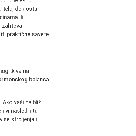
kupnu telesnu
tela, dok ostali
dinama ili
no zahteva
iti praktične savete
nog tkiva na
hormonskog balansa
 Ako vaši najbliži
 vi nasledili tu
še strpljenja i