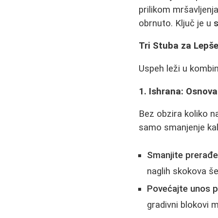
prilikom mršavljenja
obrnuto. Ključ je u
Tri Stuba za Lepše
Uspeh leži u kombin
1. Ishrana: Osnov
Bez obzira koliko na
samo smanjenje kalo
Smanjite prerađe
naglih skokova šeć
Povećajte unos p
gradivni blokovi 