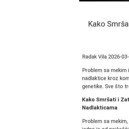
Kako Smršat
Radak Vila
2026-03
Problem sa mekim i 
nadlaktice kroz kom
genetike. Sve što 
Kako Smršati i Za
Nadlakticama
Problem sa mekim, o