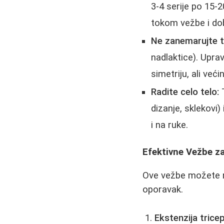
3-4 serije po 15-
tokom vežbe i dobr
Ne zanemarujte t
nadlaktice). Upra
simetriju, ali već
Radite celo telo:
T
dizanje, sklekovi)
i na ruke.
Efektivne Vežbe z
Ove vežbe možete ra
oporavak.
Ekstenzija trice