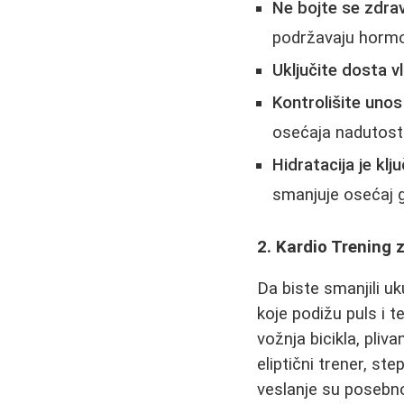
Ne bojte se zdrav
podržavaju hormon
Uključite dosta v
Kontrolišite unos 
osećaja nadutosti,
Hidratacija je klj
smanjuje osećaj g
2. Kardio Trening 
Da biste smanjili uk
koje podižu puls i te
vožnja bicikla, pliv
eliptični trener, step
veslanje su posebno 