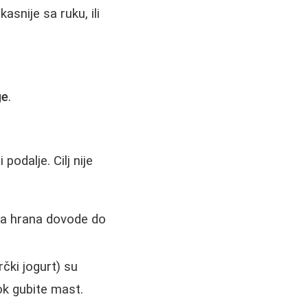
asnije sa ruku, ili
ge
.
odalje. Cilj nije
brza hrana dovode do
rčki jogurt) su
ok gubite mast.