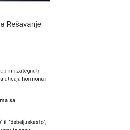
za Rešavanje
obim i zategnuti
ja uticaja hormona i
ema sa
ili "debeljuskasto",