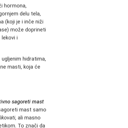
ži hormona,
gornjem delu tela,
(koji je i inče niži
ase) može doprineti
lekovi i
ugljenim hidratima,
ne masti, koja će
ivno sagoreti mast
e sagoreti mast samo
likovati
, ali masno
netikom. To znači da