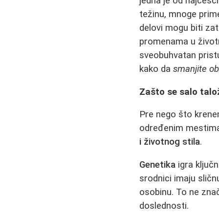
jedna je od najčešći
težinu, mnoge prime
delovi mogu biti zat
promenama u životn
sveobuhvatan pristu
kako da
smanjite o
Zašto se salo tal
Pre nego što krenem
određenim mestima 
i životnog stila
.
Genetika
igra ključn
srodnici imaju sličn
osobinu. To ne znač
doslednosti.