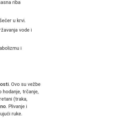
masna riba
šećer u krvi.
ržavanja vode i
abolizmu i
osti
. Ovo su vežbe
zo hodanje, trčanje,
retani (traka,
jno
. Plivanje i
ujući ruke.