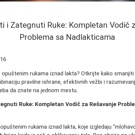
i i Zategnuti Ruke: Kompletan Vodič 
Problema sa Nadlakticama
-16
opuštenim rukama iznad lakta? Otkrijte kako smanjiti 
binaciju pravilne ishrane, efektivnih vežbi i razumevan
treba da znate na jednom mestu.
tegnuti Ruke: Kompletan Vodič za Rešavanje Probl
puštenim rukama iznad lakta, koje izgledaju "mlohavo" 