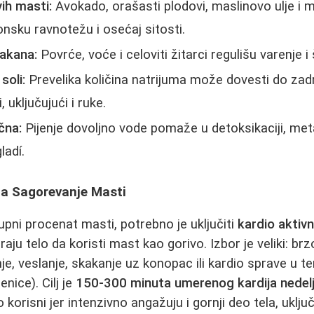
ih masti:
Avokado, orašasti plodovi, maslinovo ulje i 
sku ravnotežu i osećaj sitosti.
lakana:
Povrće, voće i celoviti žitarci regulišu varenje i 
soli:
Prevelika količina natrijuma može dovesti do zad
 uključujući i ruke.
učna:
Pijenje dovoljno vode pomaže u detoksikaciji, met
ladí.
za Sagorevanje Masti
upni procenat masti, potrebno je uključiti
kardio aktivn
raju telo da koristi mast kao gorivo. Izbor je veliki: br
anje, veslanje, skakanje uz konopac ili kardio sprave u te
enice). Cilj je
150-300 minuta umerenog kardija nedel
korisni jer intenzivno angažuju i gornji deo tela, uključ