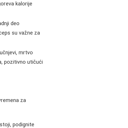
oreva kalorije
dnji deo
iceps su važne za
čučnjevi, mrtvo
, pozitivno utičući
 vremena za
 stoji, podignite