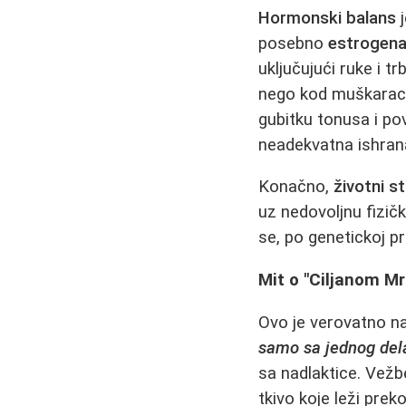
Hormonski balans
j
posebno
estrogena
uključujući ruke i tr
nego kod muškaraca
gubitku tonusa i po
neadekvatna ishrana
Konačno,
životni sti
uz nedovoljnu fizič
se, po genetickoj pre
Mit o "Ciljanom Mr
Ovo je verovatno na
samo sa jednog dela
sa nadlaktice. Vež
tkivo koje leži pre