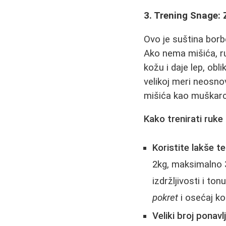
3. Trening Snage: 
Ovo je suština borb
Ako nema mišića, ru
kožu i daje lep, obli
velikoj meri neosno
mišića kao muškarc
Kako trenirati ruke
Koristite lakše t
2kg, maksimalno 3k
izdržljivosti i t
pokret
i osećaj ko
Veliki broj ponavlj