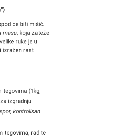
")
pod će biti mišić.
nu masu
, koja zateže
velike ruke je u
i izražen rast
m tegovima (1kg,
 za izgradnju
spor, kontrolisan
m tegovima, radite