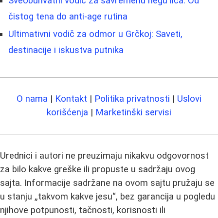
Sveobuhvatni vodič za savremenu negu lica: Od
čistog tena do anti-age rutina
Ultimativni vodič za odmor u Grčkoj: Saveti,
destinacije i iskustva putnika
O nama
|
Kontakt
|
Politika privatnosti
|
Uslovi
korišćenja
|
Marketinški servisi
Urednici i autori ne preuzimaju nikakvu odgovornost
za bilo kakve greške ili propuste u sadržaju ovog
sajta. Informacije sadržane na ovom sajtu pružaju se
u stanju „takvom kakve jesu“, bez garancija u pogledu
njihove potpunosti, tačnosti, korisnosti ili