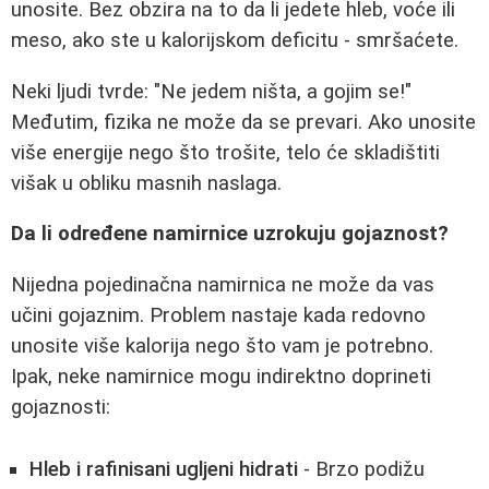
unosite. Bez obzira na to da li jedete hleb, voće ili
meso, ako ste u kalorijskom deficitu - smršaćete.
Neki ljudi tvrde: "Ne jedem ništa, a gojim se!"
Međutim, fizika ne može da se prevari. Ako unosite
više energije nego što trošite, telo će skladištiti
višak u obliku masnih naslaga.
Da li određene namirnice uzrokuju gojaznost?
Nijedna pojedinačna namirnica ne može da vas
učini gojaznim. Problem nastaje kada redovno
unosite više kalorija nego što vam je potrebno.
Ipak, neke namirnice mogu indirektno doprineti
gojaznosti:
Hleb i rafinisani ugljeni hidrati
- Brzo podižu