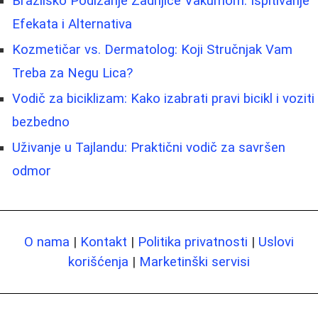
Brazilsko Podizanje Zadnjice Vakumom: Ispitivanje
Efekata i Alternativa
Kozmetičar vs. Dermatolog: Koji Stručnjak Vam
Treba za Negu Lica?
Vodič za biciklizam: Kako izabrati pravi bicikl i voziti
bezbedno
Uživanje u Tajlandu: Praktični vodič za savršen
odmor
O nama
|
Kontakt
|
Politika privatnosti
|
Uslovi
korišćenja
|
Marketinški servisi