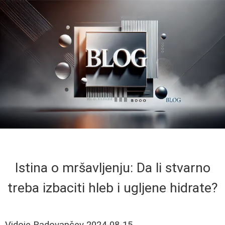
Istina o mršavljenju: Da li stvarno
treba izbaciti hleb i ugljene hidrate?
Vidoje Radovančev
2024-08-15