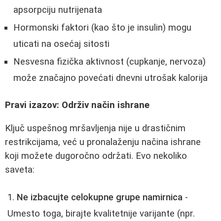
apsorpciju nutrijenata
Hormonski faktori (kao što je insulin) mogu
uticati na osećaj sitosti
Nesvesna fizička aktivnost (cupkanje, nervoza)
može značajno povećati dnevni utrošak kalorija
Pravi izazov: Održiv način ishrane
Ključ uspešnog mršavljenja nije u drastičnim
restrikcijama, već u pronalaženju načina ishrane
koji možete dugoročno održati. Evo nekoliko
saveta:
Ne izbacujte celokupne grupe namirnica
-
Umesto toga, birajte kvalitetnije varijante (npr.