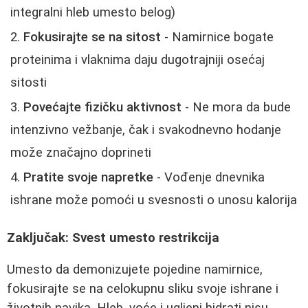
integralni hleb umesto belog)
Fokusirajte se na sitost
- Namirnice bogate
proteinima i vlaknima daju dugotrajniji osećaj
sitosti
Povećajte fizičku aktivnost
- Ne mora da bude
intenzivno vežbanje, čak i svakodnevno hodanje
može značajno doprineti
Pratite svoje napretke
- Vođenje dnevnika
ishrane može pomoći u svesnosti o unosu kalorija
Zaključak: Svest umesto restrikcija
Umesto da demonizujete pojedine namirnice,
fokusirajte se na celokupnu sliku svoje ishrane i