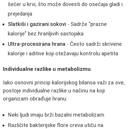
šećer u krvi, što može dovesti do osećaja gladi i
prejedanja
Slatkiši i gazirani sokovi
- Sadrže "prazne
kalorije" bez hranljivih sastojaka
Ultra-procesirana hrana
- Često sadrži skrivene
kalorije i aditive koji otežavaju kontrolu apetita
Individualne razlike u metabolizmu
Iako osnovni princip kalorijskog bilansa važi za sve,
postoje individualne razlike u načinu na koji
organizam obrađuje hranu:
Neki ljudi imaju brži bazalni metabolizam
Različite bakterijske flore creva utiču na