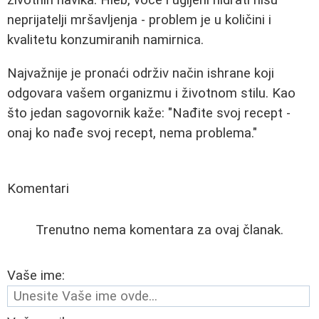
životnih navika. Hleb, voće i ugljeni hidrati nisu
neprijatelji mršavljenja - problem je u količini i
kvalitetu konzumiranih namirnica.
Najvažnije je pronaći održiv način ishrane koji
odgovara vašem organizmu i životnom stilu. Kao
što jedan sagovornik kaže: "Nađite svoj recept -
onaj ko nađe svoj recept, nema problema."
Komentari
Trenutno nema komentara za ovaj članak.
Vaše ime: