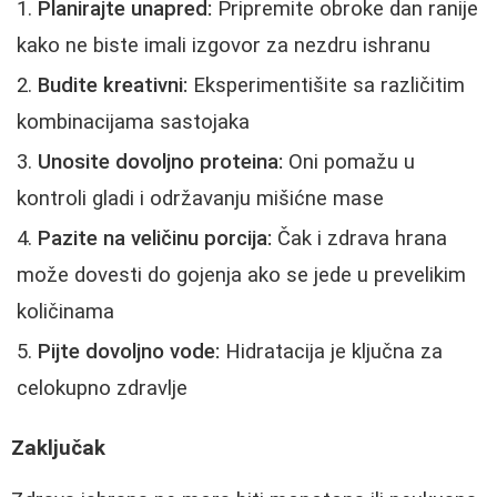
Planirajte unapred:
Pripremite obroke dan ranije
kako ne biste imali izgovor za nezdru ishranu
Budite kreativni:
Eksperimentišite sa različitim
kombinacijama sastojaka
Unosite dovoljno proteina:
Oni pomažu u
kontroli gladi i održavanju mišićne mase
Pazite na veličinu porcija:
Čak i zdrava hrana
može dovesti do gojenja ako se jede u prevelikim
količinama
Pijte dovoljno vode:
Hidratacija je ključna za
celokupno zdravlje
Zaključak