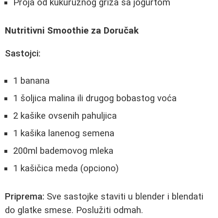
Proja od kukuruznog griza sa jogurtom
Nutritivni Smoothie za Doručak
Sastojci:
1 banana
1 šoljica malina ili drugog bobastog voća
2 kašike ovsenih pahuljica
1 kašika lanenog semena
200ml bademovog mleka
1 kašičica meda (opciono)
Priprema:
Sve sastojke staviti u blender i blendati
do glatke smese. Poslužiti odmah.