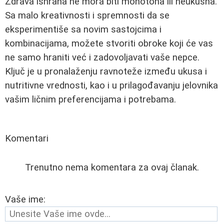
Zdrava ishrana ne mora biti monotona ili neukusna.
Sa malo kreativnosti i spremnosti da se
eksperimentiše sa novim sastojcima i
kombinacijama, možete stvoriti obroke koji će vas
ne samo hraniti već i zadovoljavati vaše nepce.
Ključ je u pronalaženju ravnoteže između ukusa i
nutritivne vrednosti, kao i u prilagođavanju jelovnika
vašim ličnim preferencijama i potrebama.
Komentari
Trenutno nema komentara za ovaj članak.
Vaše ime: