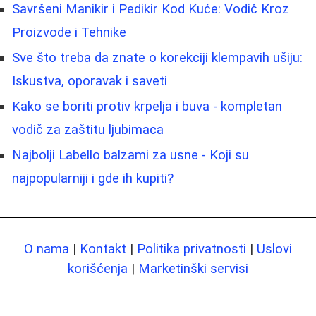
Savršeni Manikir i Pedikir Kod Kuće: Vodič Kroz
Proizvode i Tehnike
Sve što treba da znate o korekciji klempavih ušiju:
Iskustva, oporavak i saveti
Kako se boriti protiv krpelja i buva - kompletan
vodič za zaštitu ljubimaca
Najbolji Labello balzami za usne - Koji su
najpopularniji i gde ih kupiti?
O nama
|
Kontakt
|
Politika privatnosti
|
Uslovi
korišćenja
|
Marketinški servisi