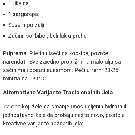
1 tikvica
1 šargarepa
Susam po želji
Začini: so, biber, beli luk u prahu
Priprema:
Piletinu iseći na kockice, povrće
narendati. Sve zajedno propržiti na malo ulja sa
začinima i posuti susamom. Peći u rerni 20-25
minuta na 180°C.
Alternativne Varijante Tradicionalnih Jela
Za one koji žele da smanje unos ugljenih hidrata ili
jednostavno žele da probaju nešto novo, postoje
kreativne varijante poznatih jela: