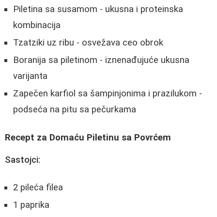
Piletina sa susamom - ukusna i proteinska
kombinacija
Tzatziki uz ribu - osvežava ceo obrok
Boranija sa piletinom - iznenađujuće ukusna
varijanta
Zapečen karfiol sa šampinjonima i prazilukom -
podseća na pitu sa pečurkama
Recept za Domaću Piletinu sa Povrćem
Sastojci:
2 pileća filea
1 paprika