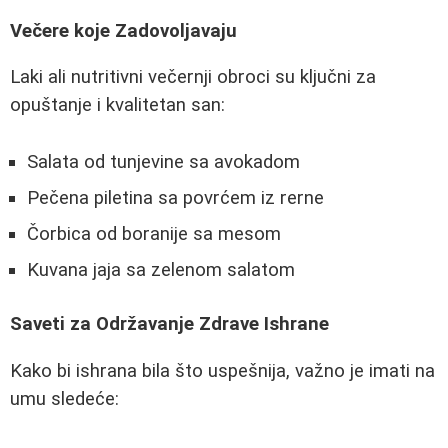
Večere koje Zadovoljavaju
Laki ali nutritivni večernji obroci su ključni za
opuštanje i kvalitetan san:
Salata od tunjevine sa avokadom
Pečena piletina sa povrćem iz rerne
Čorbica od boranije sa mesom
Kuvana jaja sa zelenom salatom
Saveti za Održavanje Zdrave Ishrane
Kako bi ishrana bila što uspešnija, važno je imati na
umu sledeće: